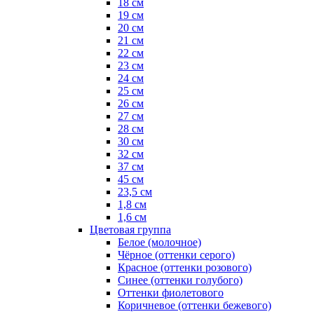
18 см
19 см
20 см
21 см
22 см
23 см
24 см
25 см
26 см
27 см
28 см
30 см
32 см
37 см
45 см
23,5 см
1,8 см
1,6 см
Цветовая группа
Белое (молочное)
Чёрное (оттенки серого)
Красное (оттенки розового)
Синее (оттенки голубого)
Оттенки фиолетового
Коричневое (оттенки бежевого)