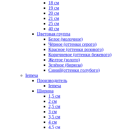
18 см
19 см
20 см
21 см
25 см
40 см
Цветовая группа
Белое (молочное)
Чёрное (оттенки серого)
Красное (оттенки розового)
Коричневое (оттенки бежевого)
Желтое (золото)
Зелёное (бирюза)
Синий(оттенки голубого)
Iemesa
Производитель
Iemesa
Ширина
1,5 см
2 см
2,5 см
3 см
3,5 см
4 см
4,5 см