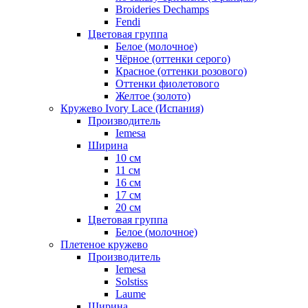
Broideries Dechamps
Fendi
Цветовая группа
Белое (молочное)
Чёрное (оттенки серого)
Красное (оттенки розового)
Оттенки фиолетового
Желтое (золото)
Кружево Ivory Lace (Испания)
Производитель
Iemesa
Ширина
10 см
11 см
16 см
17 см
20 см
Цветовая группа
Белое (молочное)
Плетеное кружево
Производитель
Iemesa
Solstiss
Laume
Ширина