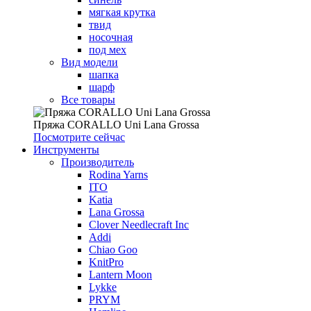
мягкая крутка
твид
носочная
под мех
Вид модели
шапка
шарф
Все товары
Пряжа CORALLO Uni Lana Grossa
Посмотрите сейчас
Инструменты
Производитель
Rodina Yarns
ITO
Katia
Lana Grossa
Clover Needlecraft Inc
Addi
Chiao Goo
KnitPro
Lantern Moon
Lykke
PRYM