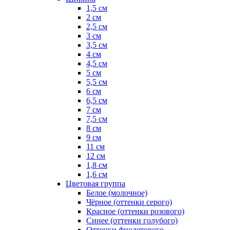
1,5 см
2 см
2,5 см
3 см
3,5 см
4 см
4,5 см
5 см
5,5 см
6 см
6,5 см
7 см
7,5 см
8 см
9 см
11 см
12 см
1,8 см
1,6 см
Цветовая группа
Белое (молочное)
Чёрное (оттенки серого)
Красное (оттенки розового)
Синее (оттенки голубого)
Оттенки фиолетового