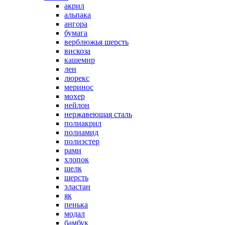
акрил
альпака
ангора
бумага
верблюжья шерсть
вискоза
кашемир
лен
люрекс
меринос
мохер
нейлон
нержавеющая сталь
полиакрил
полиамид
полиэстер
рами
хлопок
шелк
шерсть
эластан
як
пенька
модал
бамбук