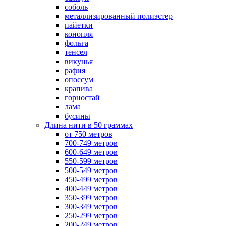
соболь
металлизированный полиэстер
пайетки
конопля
фольга
тенсел
викунья
рафия
опоссум
крапива
горностай
лама
бусины
Длина нити в 50 граммах
от 750 метров
700-749 метров
600-649 метров
550-599 метров
500-549 метров
450-499 метров
400-449 метров
350-399 метров
300-349 метров
250-299 метров
200-249 метров