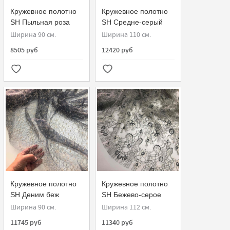
Кружевное полотно
Кружевное полотно
SH Пыльная роза
SH Средне-серый
828541-V
184760-G
Ширина 90 см.
Ширина 110 см.
8505 руб
12420 руб
Кружевное полотно
Кружевное полотно
SH Деним беж
SH Бежево-серое
180520-G
N34800.2
Ширина 90 см.
Ширина 112 см.
11745 руб
11340 руб