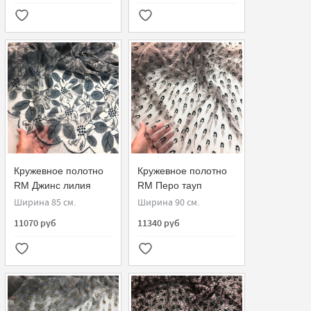
Кружевное полотно
Кружевное полотно
RM Джинс лилия
RM Перо тауп
901490-G
серебро малахит
Ширина 85 см.
Ширина 90 см.
908010-G
11070 руб
11340 руб