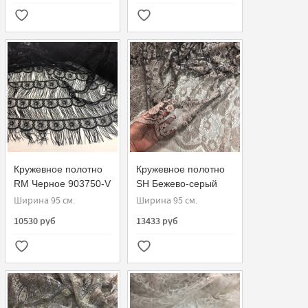
Кружевное полотно
Кружевное полотно
RM Черное 903750-V
SH Бежево-серый
81574.1
Ширина 95 см.
Ширина 95 см.
10530 руб
13433 руб