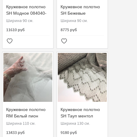
Кружевное полотно
Кружевное полотно
SH Модное 084040-
SH Бежевые
G
анемоны 950010-G
Ширина 90 см.
Ширина 90 см.
11610 руб
8775 руб
Кружевное полотно
Кружевное полотно
RM Белый пион
SH Тауп ментол
901820-G
140265.23
Ширина 110 см.
Ширина 130 см.
13433 руб
9180 руб