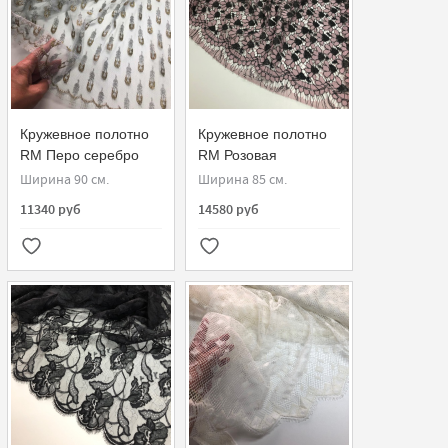
Кружевное полотно
Кружевное полотно
RM Перо серебро
RM Розовая
золото 908010-G
эхинацея 970380-G
Ширина 90 см.
Ширина 85 см.
11340 руб
14580 руб