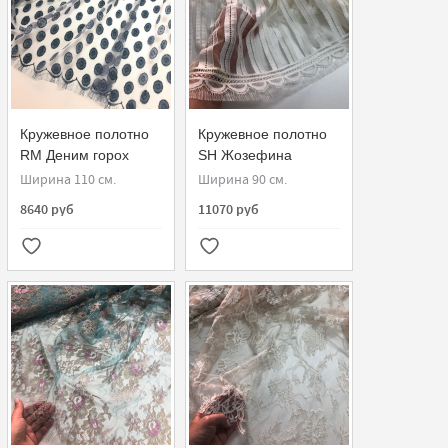
Кружевное полотно
Кружевное полотно
RM Деним горох
SH Жозефина
184740-G
184240-G
Ширина 110 см.
Ширина 90 см.
8640 руб
11070 руб