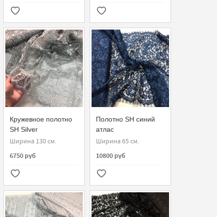
Кружевное полотно
Полотно SH синий
SH Silver
атлас
115809.72.130
Ширина 130 см.
Ширина 65 см.
6750 руб
10800 руб