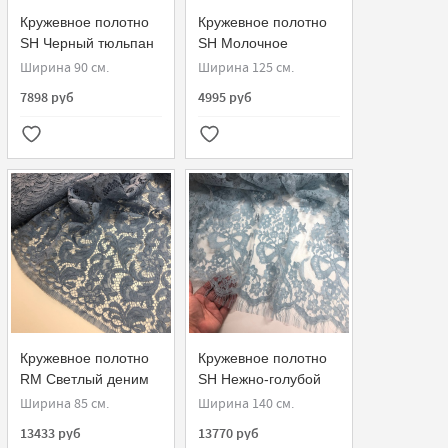
Кружевное полотно
Кружевное полотно
SH Черный тюльпан
SH Молочное
851813.22
115810-G
Ширина 90 см.
Ширина 125 см.
7898 руб
4995 руб
Кружевное полотно
Кружевное полотно
RM Светлый деним
SH Нежно-голубой
970110-G
N242
Ширина 85 см.
Ширина 140 см.
13433 руб
13770 руб