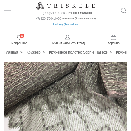
+7(929)649-90-89
интернет-магазин
+7(926)760-10-68
магазин (Алексеевская)
triskeli@triskeli.ru
0
Избранное
Личный кабинет / Вход
Корзина
Главная
Кружево
Кружевное полотно Sophie Hallette
Кружевн