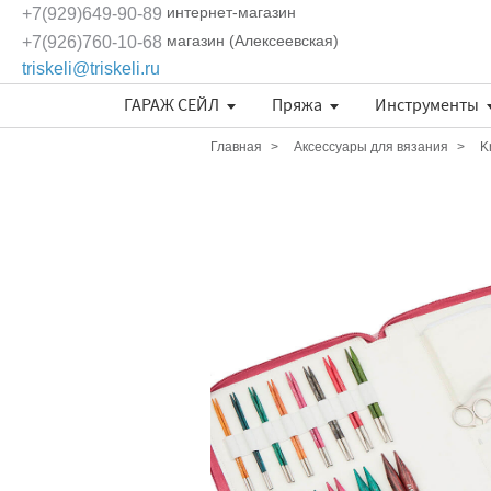
интернет-магазин
+7(929)649-90-89
магазин (Алексеевская)
+7(926)760-10-68
triskeli@triskeli.ru
ГАРАЖ СЕЙЛ
Пряжа
Инструменты
Длина нити в 50 граммах
Отдельные кружевные мотивы
Кружево Ivory Lace (Испания)
Кружево Шантильи (Италия)
Кружевное полотно Sophie Hallette
Эксклюзивные ткани и кружева Трискеле
Fashionbox Rodina Yarns
Комплекты материалов
Длина нити в 50 граммах
Длина нити в 50 граммах
Главная
Аксессуары для вязания
K