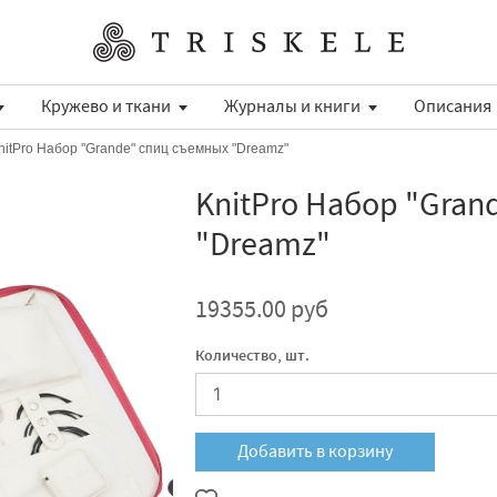
Кружево и ткани
Журналы и книги
Описания
nitPro Набор "Grande" спиц съемных "Dreamz"
KnitPro Набор "Gran
"Dreamz"
19355.00 руб
Количество, шт.
Добавить в корзину