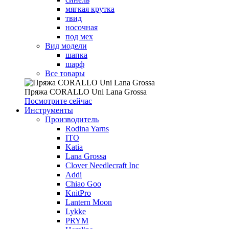
мягкая крутка
твид
носочная
под мех
Вид модели
шапка
шарф
Все товары
Пряжа CORALLO Uni Lana Grossa
Посмотрите сейчас
Инструменты
Производитель
Rodina Yarns
ITO
Katia
Lana Grossa
Clover Needlecraft Inc
Addi
Chiao Goo
KnitPro
Lantern Moon
Lykke
PRYM