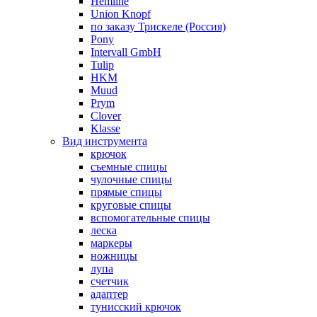
Hemline
Union Knopf
по заказу Трискеле (Россия)
Pony
Intervall GmbH
Tulip
HKM
Muud
Prym
Clover
Klasse
Вид инструмента
крючок
съемные спицы
чулочные спицы
прямые спицы
круговые спицы
вспомогательные спицы
леска
маркеры
ножницы
лупа
счетчик
адаптер
тунисский крючок