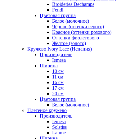
Broideries Dechamps
Fendi
Цветовая группа
Белое (молочное)
Чёрное (оттенки серого)
Красное (оттенки розового)
Оттенки фиолетового
Желтое (золото)
Кружево Ivory Lace (Испания)
Производитель
Iemesa
Ширина
10 см
11 см
16 см
17 см
20 см
Цветовая группа
Белое (молочное)
Плетеное кружево
Производитель
Iemesa
Solstiss
Laume
Ширина