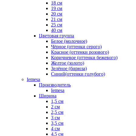
18 см
19 см
20 см
21 см
25 см
40 см
Цветовая группа
Белое (молочное)
Чёрное (оттенки серого)
Красное (оттенки розового)
Коричневое (оттенки бежевого)
Желтое (золото)
Зелёное (бирюза)
Синий(оттенки голубого)
Iemesa
Производитель
Iemesa
Ширина
1,5 см
2 см
2,5 см
3 см
3,5 см
4 см
4,5 см