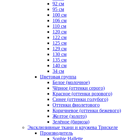
92 см
95 см
100 см
106 см
110 см
120 см
122 см
125 см
129 см
130 см
135 см
140 см
34 см
Цветовая группа
Белое (молочное)
Чёрное (оттенки серого)
Красное (оттенки розового)
Синее (оттенки голубого)
Оттенки фиолетового
Коричневое (оттенки бежевого)
Желтое (золото)
Зелёное (бирюза)
Эксклюзивные ткани и кружева Трискеле
Производитель
Sophie Hallette