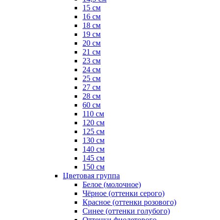
15 см
16 см
18 см
19 см
20 см
21 см
23 см
24 см
25 см
27 см
28 см
60 см
110 см
120 см
125 см
130 см
140 см
145 см
150 см
Цветовая группа
Белое (молочное)
Чёрное (оттенки серого)
Красное (оттенки розового)
Синее (оттенки голубого)
Оттенки фиолетового