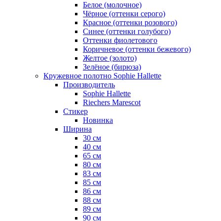
Белое (молочное)
Чёрное (оттенки серого)
Красное (оттенки розового)
Синее (оттенки голубого)
Оттенки фиолетового
Коричневое (оттенки бежевого)
Желтое (золото)
Зелёное (бирюза)
Кружевное полотно Sophie Hallette
Производитель
Sophie Hallette
Riechers Marescot
Стикер
Новинка
Ширина
30 см
40 см
65 см
80 см
83 см
85 см
86 см
88 см
89 см
90 см