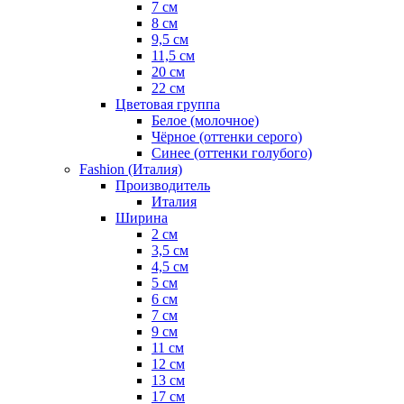
7 см
8 см
9,5 см
11,5 см
20 см
22 см
Цветовая группа
Белое (молочное)
Чёрное (оттенки серого)
Синее (оттенки голубого)
Fashion (Италия)
Производитель
Италия
Ширина
2 см
3,5 см
4,5 см
5 см
6 см
7 см
9 см
11 см
12 см
13 см
17 см