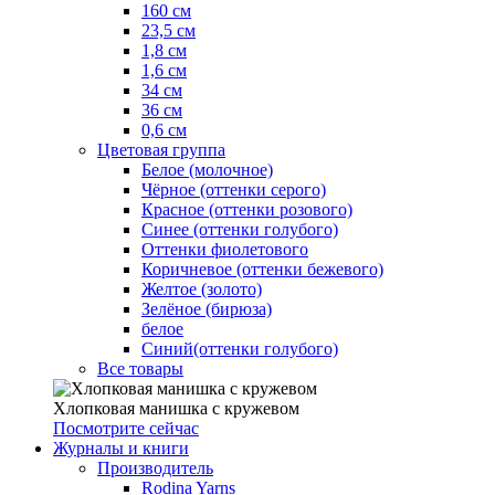
160 см
23,5 см
1,8 см
1,6 см
34 см
36 см
0,6 см
Цветовая группа
Белое (молочное)
Чёрное (оттенки серого)
Красное (оттенки розового)
Синее (оттенки голубого)
Оттенки фиолетового
Коричневое (оттенки бежевого)
Желтое (золото)
Зелёное (бирюза)
белое
Синий(оттенки голубого)
Все товары
Хлопковая манишка с кружевом
Посмотрите сейчас
Журналы и книги
Производитель
Rodina Yarns