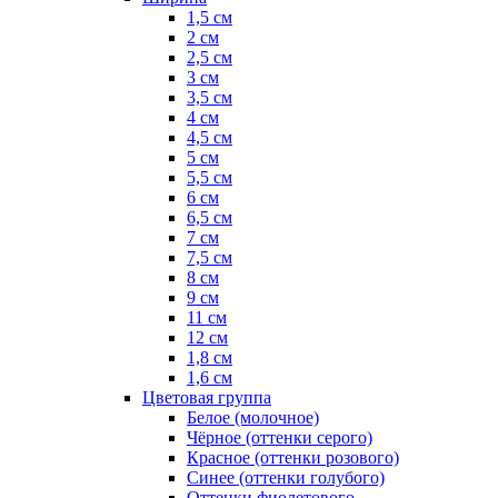
1,5 см
2 см
2,5 см
3 см
3,5 см
4 см
4,5 см
5 см
5,5 см
6 см
6,5 см
7 см
7,5 см
8 см
9 см
11 см
12 см
1,8 см
1,6 см
Цветовая группа
Белое (молочное)
Чёрное (оттенки серого)
Красное (оттенки розового)
Синее (оттенки голубого)
Оттенки фиолетового