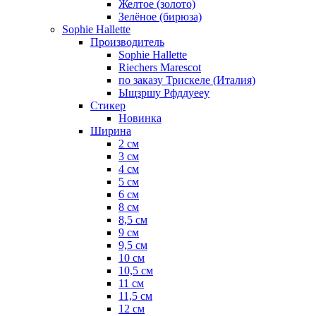
Желтое (золото)
Зелёное (бирюза)
Sophie Hallette
Производитель
Sophie Hallette
Riechers Marescot
по заказу Трискеле (Италия)
Ыщзршу Рфддуееу
Стикер
Новинка
Ширина
2 см
3 см
4 см
5 см
6 см
8 см
8,5 см
9 см
9,5 см
10 см
10,5 см
11 см
11,5 см
12 см