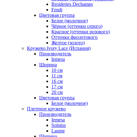
Broideries Dechamps
Fendi
Цветовая группа
Белое (молочное)
Чёрное (оттенки серого)
Красное (оттенки розового)
Оттенки фиолетового
Желтое (золото)
Кружево Ivory Lace (Испания)
Производитель
Iemesa
Ширина
10 см
11 см
16 см
17 см
20 см
Цветовая группа
Белое (молочное)
Плетеное кружево
Производитель
Iemesa
Solstiss
Laume
Ширина