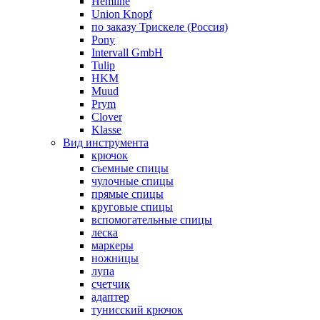
Hemline
Union Knopf
по заказу Трискеле (Россия)
Pony
Intervall GmbH
Tulip
HKM
Muud
Prym
Clover
Klasse
Вид инструмента
крючок
съемные спицы
чулочные спицы
прямые спицы
круговые спицы
вспомогательные спицы
леска
маркеры
ножницы
лупа
счетчик
адаптер
тунисский крючок