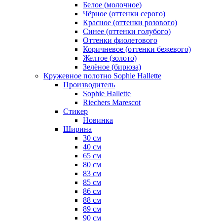
Белое (молочное)
Чёрное (оттенки серого)
Красное (оттенки розового)
Синее (оттенки голубого)
Оттенки фиолетового
Коричневое (оттенки бежевого)
Желтое (золото)
Зелёное (бирюза)
Кружевное полотно Sophie Hallette
Производитель
Sophie Hallette
Riechers Marescot
Стикер
Новинка
Ширина
30 см
40 см
65 см
80 см
83 см
85 см
86 см
88 см
89 см
90 см