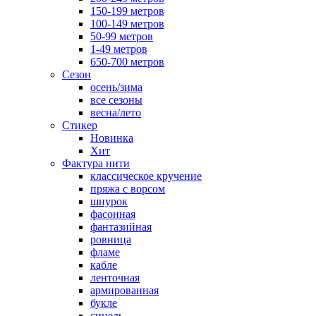
150-199 метров
100-149 метров
50-99 метров
1-49 метров
650-700 метров
Сезон
осень/зима
все сезоны
весна/лето
Стикер
Новинка
Хит
Фактура нити
классическое кручение
пряжа с ворсом
шнурок
фасонная
фантазийная
ровница
фламе
кабле
ленточная
армированная
букле
синель