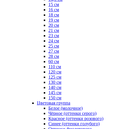
15 см
16 см
18 см
19 см
20 см
21 см
23 см
24 см
25 см
27 см
28 см
60 см
110 см
120 см
125 см
130 см
140 см
145 см
150 см
Цветовая группа
Белое (молочное)
Чёрное (оттенки серого)
Красное (оттенки розового)
Синее (оттенки голубого)
Оттенки фиолетового