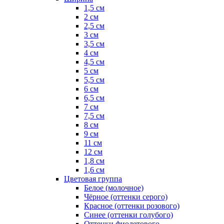
1,5 см
2 см
2,5 см
3 см
3,5 см
4 см
4,5 см
5 см
5,5 см
6 см
6,5 см
7 см
7,5 см
8 см
9 см
11 см
12 см
1,8 см
1,6 см
Цветовая группа
Белое (молочное)
Чёрное (оттенки серого)
Красное (оттенки розового)
Синее (оттенки голубого)
Оттенки фиолетового