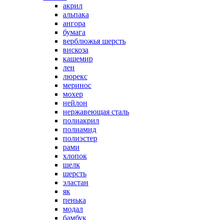
акрил
альпака
ангора
бумага
верблюжья шерсть
вискоза
кашемир
лен
люрекс
меринос
мохер
нейлон
нержавеющая сталь
полиакрил
полиамид
полиэстер
рами
хлопок
шелк
шерсть
эластан
як
пенька
модал
бамбук