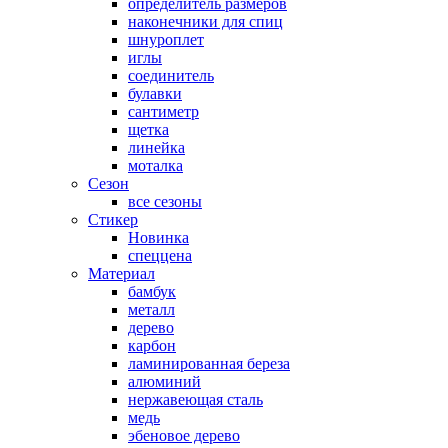
определитель размеров
наконечники для спиц
шнуроплет
иглы
соединитель
булавки
сантиметр
щетка
линейка
моталка
Сезон
все сезоны
Стикер
Новинка
спеццена
Материал
бамбук
металл
дерево
карбон
ламинированная береза
алюминий
нержавеющая сталь
медь
эбеновое дерево