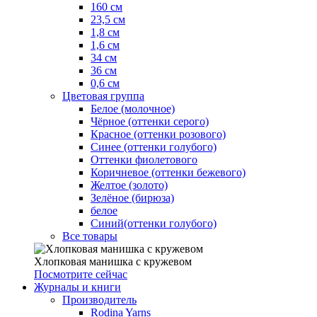
160 см
23,5 см
1,8 см
1,6 см
34 см
36 см
0,6 см
Цветовая группа
Белое (молочное)
Чёрное (оттенки серого)
Красное (оттенки розового)
Синее (оттенки голубого)
Оттенки фиолетового
Коричневое (оттенки бежевого)
Желтое (золото)
Зелёное (бирюза)
белое
Синий(оттенки голубого)
Все товары
Хлопковая манишка с кружевом
Посмотрите сейчас
Журналы и книги
Производитель
Rodina Yarns