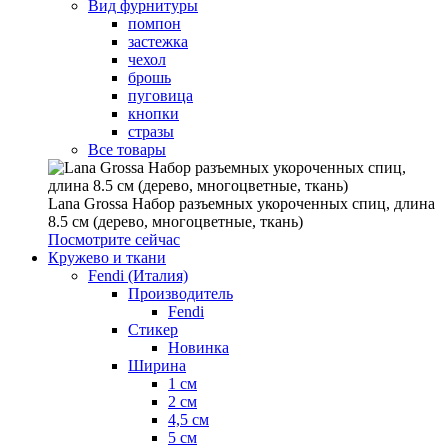
Вид фурнитуры
помпон
застежка
чехол
брошь
пуговица
кнопки
стразы
Все товары
Lana Grossa Набор разъемных укороченных спиц, длина
8.5 см (дерево, многоцветные, ткань)
Посмотрите сейчас
Кружево и ткани
Fendi (Италия)
Производитель
Fendi
Стикер
Новинка
Ширина
1 см
2 см
4,5 см
5 см