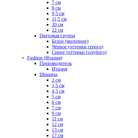
7 см
8 см
9,5 см
11,5 см
20 см
22 см
Цветовая группа
Белое (молочное)
Чёрное (оттенки серого)
Синее (оттенки голубого)
Fashion (Италия)
Производитель
Италия
Ширина
2 см
3,5 см
4,5 см
5 см
6 см
7 см
9 см
11 см
12 см
13 см
17 см