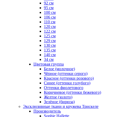
92 см
95 см
100 см
106 см
110 см
120 см
122 см
125 см
129 см
130 см
135 см
140 см
34 см
Цветовая группа
Белое (молочное)
Чёрное (оттенки серого)
Красное (оттенки розового)
Синее (оттенки голубого)
Оттенки фиолетового
Коричневое (оттенки бежевого)
Желтое (золото)
Зелёное (бирюза)
Эксклюзивные ткани и кружева Трискеле
Производитель
Sophie Hallette