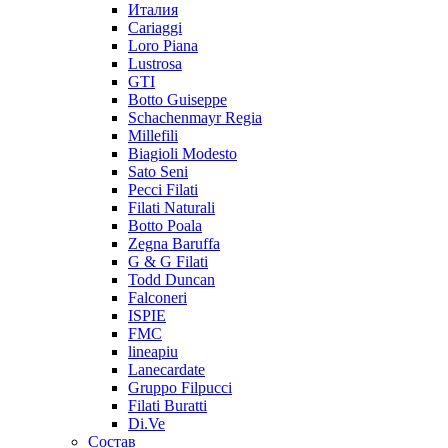
Италия
Cariaggi
Loro Piana
Lustrosa
GTI
Botto Guiseppe
Schachenmayr Regia
Millefili
Biagioli Modesto
Sato Seni
Pecci Filati
Filati Naturali
Botto Poala
Zegna Baruffa
G & G Filati
Todd Duncan
Falconeri
ISPIE
FMC
lineapiu
Lanecardate
Gruppo Filpucci
Filati Buratti
Di.Ve
Состав