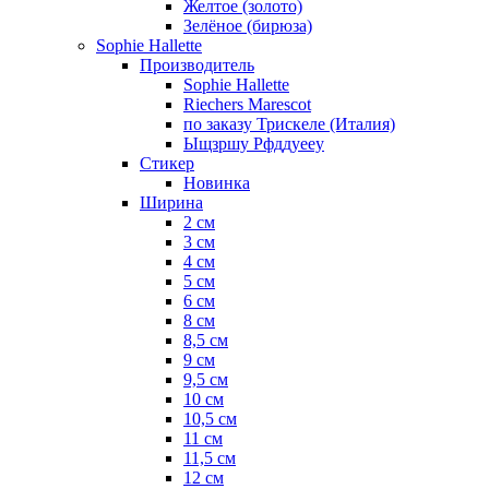
Желтое (золото)
Зелёное (бирюза)
Sophie Hallette
Производитель
Sophie Hallette
Riechers Marescot
по заказу Трискеле (Италия)
Ыщзршу Рфддуееу
Стикер
Новинка
Ширина
2 см
3 см
4 см
5 см
6 см
8 см
8,5 см
9 см
9,5 см
10 см
10,5 см
11 см
11,5 см
12 см