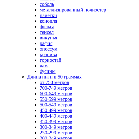
соболь
металлизированный полиэстер
пайетки
конопля
фольга
тенсел
викунья
рафия
опоссум
крапива
горностай
лама
бусины
Длина нити в 50 граммах
от 750 метров
700-749 метров
600-649 метров
550-599 метров
500-549 метров
450-499 метров
400-449 метров
350-399 метров
300-349 метров
250-299 метров
200-249 метров