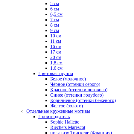
5 см
6 см
6,5 см
7 см
8 см
9 см
10 см
11 см
16 см
17 см
20 см
1,8 см
1,6 см
Цветовая группа
Белое (молочное)
Чёрное (оттенки серого)
Красное (оттенки розового)
Синее (оттенки голубого)
Коричневое (оттенки бежевого)
Желтое (золото)
Отдельные кружевные мотивы
Производитель
Sophie Hallette
Riechers Marescot
по заказу Трискеле (Франция)