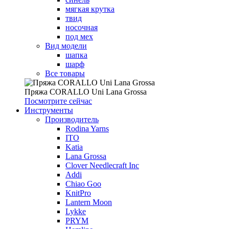
мягкая крутка
твид
носочная
под мех
Вид модели
шапка
шарф
Все товары
Пряжа CORALLO Uni Lana Grossa
Посмотрите сейчас
Инструменты
Производитель
Rodina Yarns
ITO
Katia
Lana Grossa
Clover Needlecraft Inc
Addi
Chiao Goo
KnitPro
Lantern Moon
Lykke
PRYM