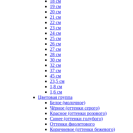
18 см
19 см
20 см
21 см
22 см
23 см
24 см
25 см
26 см
27 см
28 см
30 см
32 см
37 см
45 см
23,5 см
1,8 см
1,6 см
Цветовая группа
Белое (молочное)
Чёрное (оттенки серого)
Красное (оттенки розового)
Синее (оттенки голубого)
Оттенки фиолетового
Коричневое (оттенки бежевого)