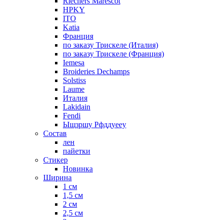
Riechers Marescot
HPKY
ITO
Katia
Франция
по заказу Трискеле (Италия)
по заказу Трискеле (Франция)
Iemesa
Broideries Dechamps
Solstiss
Laume
Италия
Lakidain
Fendi
Ыщзршу Рфддуееу
Состав
лен
пайетки
Стикер
Новинка
Ширина
1 см
1,5 см
2 см
2,5 см