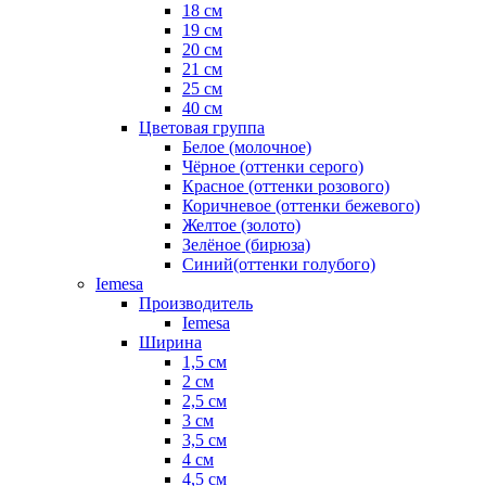
18 см
19 см
20 см
21 см
25 см
40 см
Цветовая группа
Белое (молочное)
Чёрное (оттенки серого)
Красное (оттенки розового)
Коричневое (оттенки бежевого)
Желтое (золото)
Зелёное (бирюза)
Синий(оттенки голубого)
Iemesa
Производитель
Iemesa
Ширина
1,5 см
2 см
2,5 см
3 см
3,5 см
4 см
4,5 см