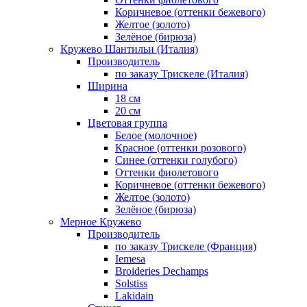
Коричневое (оттенки бежевого)
Желтое (золото)
Зелёное (бирюза)
Кружево Шантильи (Италия)
Производитель
по заказу Трискеле (Италия)
Ширина
18 см
20 см
Цветовая группа
Белое (молочное)
Красное (оттенки розового)
Синее (оттенки голубого)
Оттенки фиолетового
Коричневое (оттенки бежевого)
Желтое (золото)
Зелёное (бирюза)
Мерное Кружево
Производитель
по заказу Трискеле (Франция)
Iemesa
Broideries Dechamps
Solstiss
Lakidain