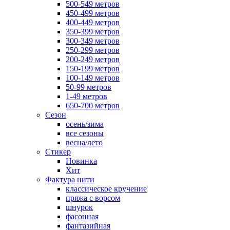
500-549 метров
450-499 метров
400-449 метров
350-399 метров
300-349 метров
250-299 метров
200-249 метров
150-199 метров
100-149 метров
50-99 метров
1-49 метров
650-700 метров
Сезон
осень/зима
все сезоны
весна/лето
Стикер
Новинка
Хит
Фактура нити
классическое кручение
пряжа с ворсом
шнурок
фасонная
фантазийная