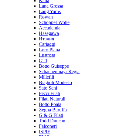
Katia
Lana Grossa
Lang Yarns
Rowan
Schoppel-Wolle
Accademia
Hasegawa
Италия
Cariaggi
Loro Piana
Lustrosa
GTI
Botto Guiseppe
Schachenmayr Regia
Millefili
Biagioli Modesto
Sato Seni
Pecci Filati
Filati Naturali
Botto Poala
Zegna Baruffa
G & G Filati
Todd Duncan
Falconeri
ISPIE