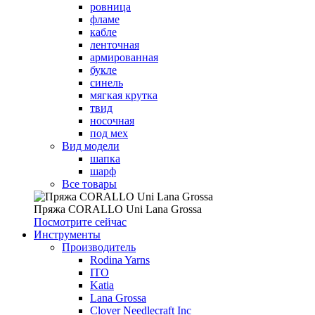
ровница
фламе
кабле
ленточная
армированная
букле
синель
мягкая крутка
твид
носочная
под мех
Вид модели
шапка
шарф
Все товары
Пряжа CORALLO Uni Lana Grossa
Посмотрите сейчас
Инструменты
Производитель
Rodina Yarns
ITO
Katia
Lana Grossa
Clover Needlecraft Inc