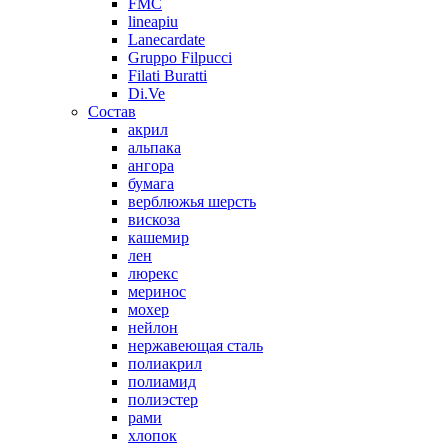
FMC
lineapiu
Lanecardate
Gruppo Filpucci
Filati Buratti
Di.Ve
Состав
акрил
альпака
ангора
бумага
верблюжья шерсть
вискоза
кашемир
лен
люрекс
меринос
мохер
нейлон
нержавеющая сталь
полиакрил
полиамид
полиэстер
рами
хлопок