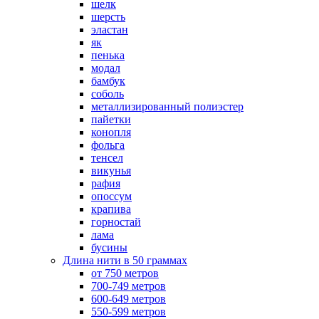
шелк
шерсть
эластан
як
пенька
модал
бамбук
соболь
металлизированный полиэстер
пайетки
конопля
фольга
тенсел
викунья
рафия
опоссум
крапива
горностай
лама
бусины
Длина нити в 50 граммах
от 750 метров
700-749 метров
600-649 метров
550-599 метров