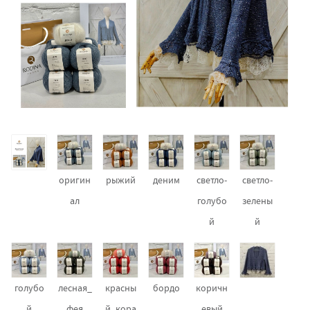
оригин
рыжий
деним
светло-
светло-
ал
голубо
зелены
й
й
голубо
лесная_
красны
бордо
коричн
й
фея
й_кора
евый