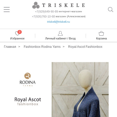
+7(929)649-90-89
интернет-магазин
+7(926)760-10-68
магазин (Алексеевская)
triskeli@triskeli.ru
0
Избранное
Личный кабинет / Вход
Корзина
Главная
Fashionbox Rodina Yarns
Royal Ascot Fashionbox