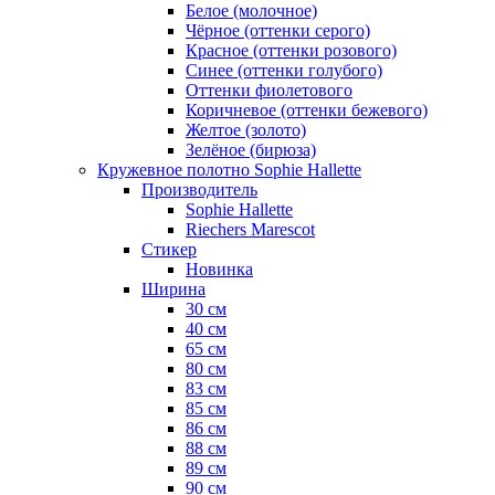
Белое (молочное)
Чёрное (оттенки серого)
Красное (оттенки розового)
Синее (оттенки голубого)
Оттенки фиолетового
Коричневое (оттенки бежевого)
Желтое (золото)
Зелёное (бирюза)
Кружевное полотно Sophie Hallette
Производитель
Sophie Hallette
Riechers Marescot
Стикер
Новинка
Ширина
30 см
40 см
65 см
80 см
83 см
85 см
86 см
88 см
89 см
90 см