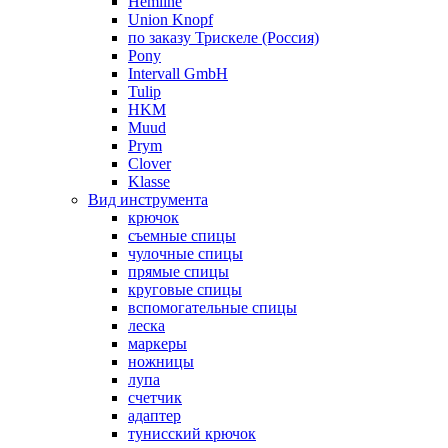
Hemline
Union Knopf
по заказу Трискеле (Россия)
Pony
Intervall GmbH
Tulip
HKM
Muud
Prym
Clover
Klasse
Вид инструмента
крючок
съемные спицы
чулочные спицы
прямые спицы
круговые спицы
вспомогательные спицы
леска
маркеры
ножницы
лупа
счетчик
адаптер
тунисский крючок