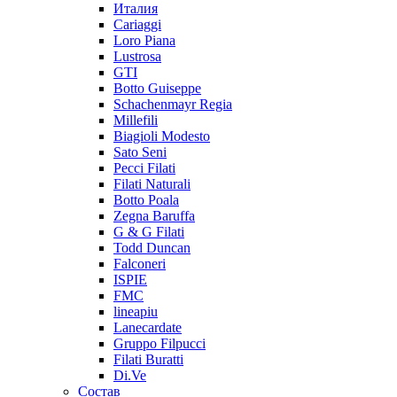
Италия
Cariaggi
Loro Piana
Lustrosa
GTI
Botto Guiseppe
Schachenmayr Regia
Millefili
Biagioli Modesto
Sato Seni
Pecci Filati
Filati Naturali
Botto Poala
Zegna Baruffa
G & G Filati
Todd Duncan
Falconeri
ISPIE
FMC
lineapiu
Lanecardate
Gruppo Filpucci
Filati Buratti
Di.Ve
Состав