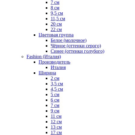
7 см
8 см
9,5 см
11,5 см
20 см
22 см
Цветовая группа
Белое (молочное)
Чёрное (оттенки серого)
Синее (оттенки голубого)
Fashion (Италия)
Производитель
Италия
Ширина
2 см
3,5 см
4,5 см
5 см
6 см
7 см
9 см
11 см
12 см
13 см
17 см