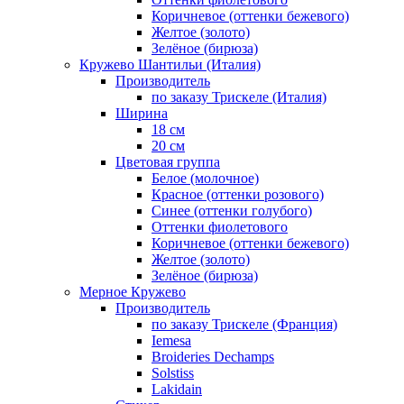
Коричневое (оттенки бежевого)
Желтое (золото)
Зелёное (бирюза)
Кружево Шантильи (Италия)
Производитель
по заказу Трискеле (Италия)
Ширина
18 см
20 см
Цветовая группа
Белое (молочное)
Красное (оттенки розового)
Синее (оттенки голубого)
Оттенки фиолетового
Коричневое (оттенки бежевого)
Желтое (золото)
Зелёное (бирюза)
Мерное Кружево
Производитель
по заказу Трискеле (Франция)
Iemesa
Broideries Dechamps
Solstiss
Lakidain