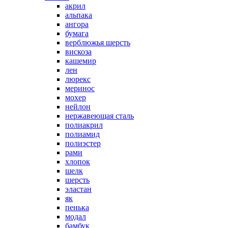
акрил
альпака
ангора
бумага
верблюжья шерсть
вискоза
кашемир
лен
люрекс
меринос
мохер
нейлон
нержавеющая сталь
полиакрил
полиамид
полиэстер
рами
хлопок
шелк
шерсть
эластан
як
пенька
модал
бамбук