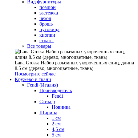
Вид фурнитуры
помпон
застежка
чехол
брошь
пуговица
кнопки
стразы
Все товары
Lana Grossa Набор разъемных укороченных спиц, длина
8.5 см (дерево, многоцветные, ткань)
Посмотрите сейчас
Кружево и ткани
Fendi (Италия)
Производитель
Fendi
Стикер
Новинка
Ширина
1 см
2 см
4,5 см
5 см