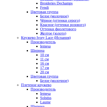
Broideries Dechamps
Fendi
Цветовая группа
Белое (молочное)
Чёрное (оттенки серого)
Красное (оттенки розового)
Оттенки фиолетового
Желтое (золото)
Кружево Ivory Lace (Испания)
Производитель
Iemesa
Ширина
10 см
11 см
16 см
17 см
20 см
Цветовая группа
Белое (молочное)
Плетеное кружево
Производитель
Iemesa
Solstiss
Laume
Ширина