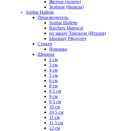
Желтое (золото)
Зелёное (бирюза)
Sophie Hallette
Производитель
Sophie Hallette
Riechers Marescot
по заказу Трискеле (Италия)
Ыщзршу Рфддуееу
Стикер
Новинка
Ширина
2 см
3 см
4 см
5 см
6 см
8 см
8,5 см
9 см
9,5 см
10 см
10,5 см
11 см
11,5 см
12 см