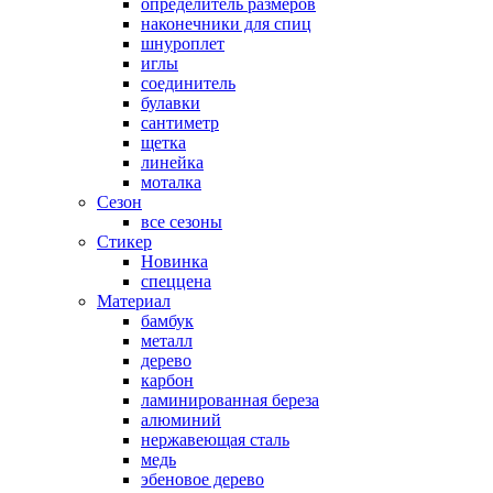
определитель размеров
наконечники для спиц
шнуроплет
иглы
соединитель
булавки
сантиметр
щетка
линейка
моталка
Сезон
все сезоны
Стикер
Новинка
спеццена
Материал
бамбук
металл
дерево
карбон
ламинированная береза
алюминий
нержавеющая сталь
медь
эбеновое дерево