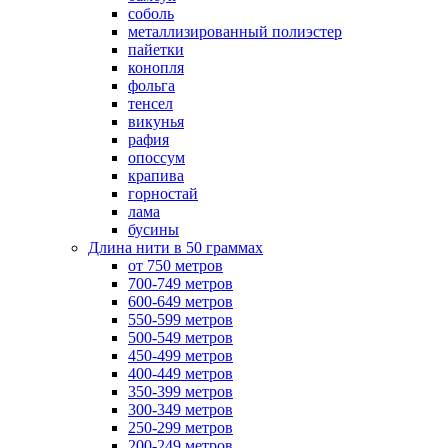
соболь
металлизированный полиэстер
пайетки
конопля
фольга
тенсел
викунья
рафия
опоссум
крапива
горностай
лама
бусины
Длина нити в 50 граммах
от 750 метров
700-749 метров
600-649 метров
550-599 метров
500-549 метров
450-499 метров
400-449 метров
350-399 метров
300-349 метров
250-299 метров
200-249 метров