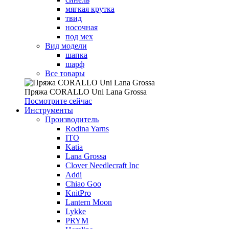
мягкая крутка
твид
носочная
под мех
Вид модели
шапка
шарф
Все товары
Пряжа CORALLO Uni Lana Grossa
Посмотрите сейчас
Инструменты
Производитель
Rodina Yarns
ITO
Katia
Lana Grossa
Clover Needlecraft Inc
Addi
Chiao Goo
KnitPro
Lantern Moon
Lykke
PRYM