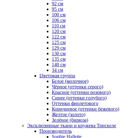
92 см
95 см
100 см
106 см
110 см
120 см
122 см
125 см
129 см
130 см
135 см
140 см
34 см
Цветовая группа
Белое (молочное)
Чёрное (оттенки серого)
Красное (оттенки розового)
Синее (оттенки голубого)
Оттенки фиолетового
Коричневое (оттенки бежевого)
Желтое (золото)
Зелёное (бирюза)
Эксклюзивные ткани и кружева Трискеле
Производитель
Sophie Hallette