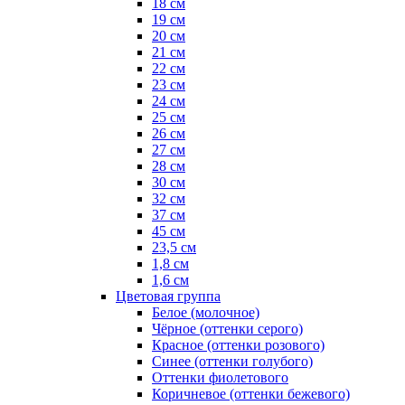
18 см
19 см
20 см
21 см
22 см
23 см
24 см
25 см
26 см
27 см
28 см
30 см
32 см
37 см
45 см
23,5 см
1,8 см
1,6 см
Цветовая группа
Белое (молочное)
Чёрное (оттенки серого)
Красное (оттенки розового)
Синее (оттенки голубого)
Оттенки фиолетового
Коричневое (оттенки бежевого)