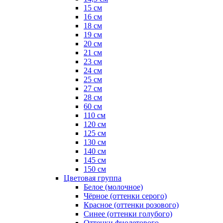
15 см
16 см
18 см
19 см
20 см
21 см
23 см
24 см
25 см
27 см
28 см
60 см
110 см
120 см
125 см
130 см
140 см
145 см
150 см
Цветовая группа
Белое (молочное)
Чёрное (оттенки серого)
Красное (оттенки розового)
Синее (оттенки голубого)
Оттенки фиолетового