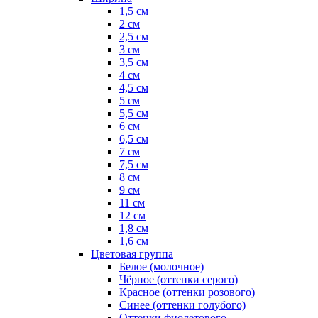
1,5 см
2 см
2,5 см
3 см
3,5 см
4 см
4,5 см
5 см
5,5 см
6 см
6,5 см
7 см
7,5 см
8 см
9 см
11 см
12 см
1,8 см
1,6 см
Цветовая группа
Белое (молочное)
Чёрное (оттенки серого)
Красное (оттенки розового)
Синее (оттенки голубого)
Оттенки фиолетового