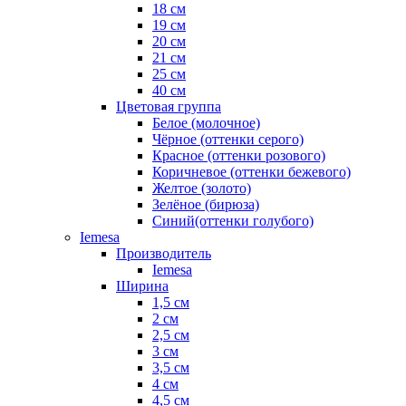
18 см
19 см
20 см
21 см
25 см
40 см
Цветовая группа
Белое (молочное)
Чёрное (оттенки серого)
Красное (оттенки розового)
Коричневое (оттенки бежевого)
Желтое (золото)
Зелёное (бирюза)
Синий(оттенки голубого)
Iemesa
Производитель
Iemesa
Ширина
1,5 см
2 см
2,5 см
3 см
3,5 см
4 см
4,5 см