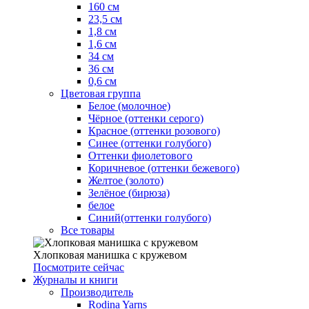
160 см
23,5 см
1,8 см
1,6 см
34 см
36 см
0,6 см
Цветовая группа
Белое (молочное)
Чёрное (оттенки серого)
Красное (оттенки розового)
Синее (оттенки голубого)
Оттенки фиолетового
Коричневое (оттенки бежевого)
Желтое (золото)
Зелёное (бирюза)
белое
Синий(оттенки голубого)
Все товары
Хлопковая манишка с кружевом
Посмотрите сейчас
Журналы и книги
Производитель
Rodina Yarns