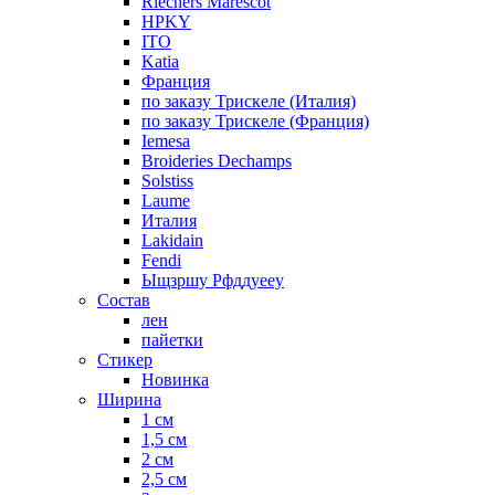
Riechers Marescot
HPKY
ITO
Katia
Франция
по заказу Трискеле (Италия)
по заказу Трискеле (Франция)
Iemesa
Broideries Dechamps
Solstiss
Laume
Италия
Lakidain
Fendi
Ыщзршу Рфддуееу
Состав
лен
пайетки
Стикер
Новинка
Ширина
1 см
1,5 см
2 см
2,5 см