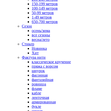
150-199 метров
100-149 метров
50-99 метров
1-49 метров
650-700 метров
Сезон
осень/зима
все сезоны
весна/лето
Стикер
Новинка
Хит
Фактура нити
классическое кручение
пряжа с ворсом
шнурок
фасонная
фантазийная
ровница
фламе
кабле
ленточная
армированная
букле
синель