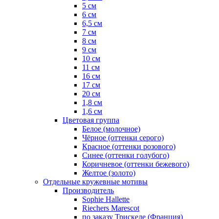
5 см
6 см
6,5 см
7 см
8 см
9 см
10 см
11 см
16 см
17 см
20 см
1,8 см
1,6 см
Цветовая группа
Белое (молочное)
Чёрное (оттенки серого)
Красное (оттенки розового)
Синее (оттенки голубого)
Коричневое (оттенки бежевого)
Желтое (золото)
Отдельные кружевные мотивы
Производитель
Sophie Hallette
Riechers Marescot
по заказу Трискеле (Франция)