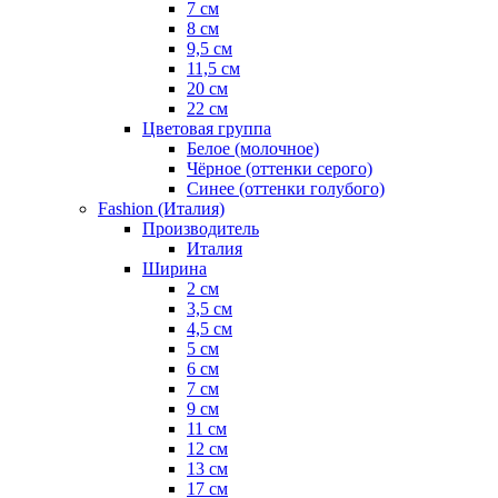
7 см
8 см
9,5 см
11,5 см
20 см
22 см
Цветовая группа
Белое (молочное)
Чёрное (оттенки серого)
Синее (оттенки голубого)
Fashion (Италия)
Производитель
Италия
Ширина
2 см
3,5 см
4,5 см
5 см
6 см
7 см
9 см
11 см
12 см
13 см
17 см