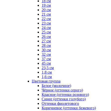
18 см
19 см
20 см
21 см
22 см
23 см
24 см
25 см
26 см
27 см
28 см
30 см
32 см
37 см
45 см
23,5 см
1,8 см
1,6 см
Цветовая группа
Белое (молочное)
Чёрное (оттенки серого)
Красное (оттенки розового)
Синее (оттенки голубого)
Оттенки фиолетового
Коричневое (оттенки бежевого)