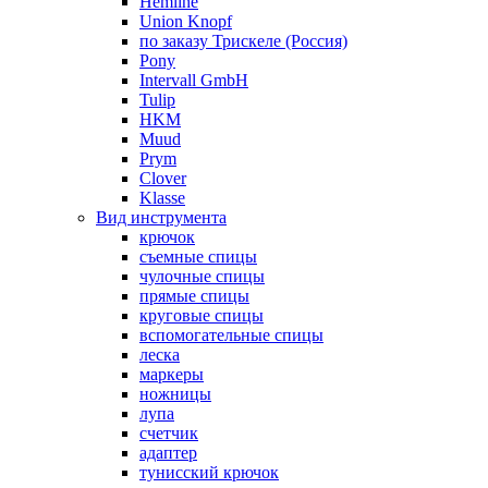
Hemline
Union Knopf
по заказу Трискеле (Россия)
Pony
Intervall GmbH
Tulip
HKM
Muud
Prym
Clover
Klasse
Вид инструмента
крючок
съемные спицы
чулочные спицы
прямые спицы
круговые спицы
вспомогательные спицы
леска
маркеры
ножницы
лупа
счетчик
адаптер
тунисский крючок