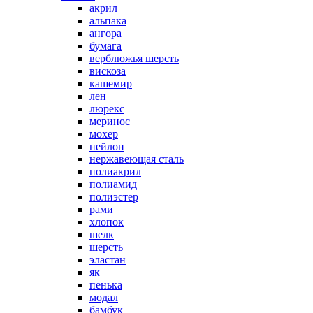
акрил
альпака
ангора
бумага
верблюжья шерсть
вискоза
кашемир
лен
люрекс
меринос
мохер
нейлон
нержавеющая сталь
полиакрил
полиамид
полиэстер
рами
хлопок
шелк
шерсть
эластан
як
пенька
модал
бамбук