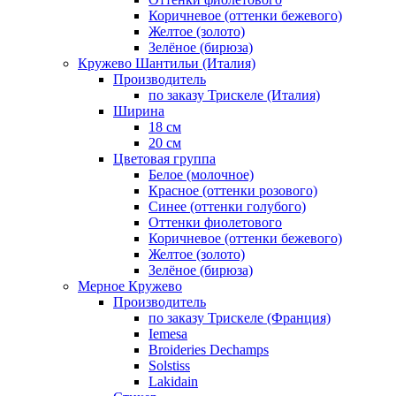
Коричневое (оттенки бежевого)
Желтое (золото)
Зелёное (бирюза)
Кружево Шантильи (Италия)
Производитель
по заказу Трискеле (Италия)
Ширина
18 см
20 см
Цветовая группа
Белое (молочное)
Красное (оттенки розового)
Синее (оттенки голубого)
Оттенки фиолетового
Коричневое (оттенки бежевого)
Желтое (золото)
Зелёное (бирюза)
Мерное Кружево
Производитель
по заказу Трискеле (Франция)
Iemesa
Broideries Dechamps
Solstiss
Lakidain