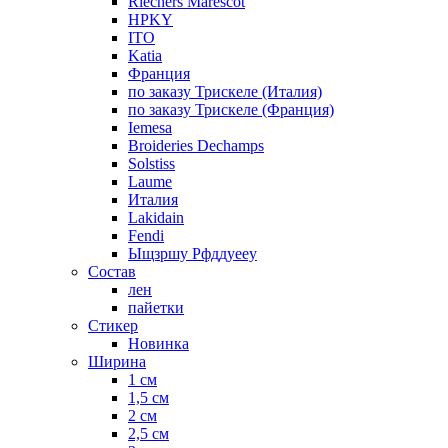
Riechers Marescot
HPKY
ITO
Katia
Франция
по заказу Трискеле (Италия)
по заказу Трискеле (Франция)
Iemesa
Broideries Dechamps
Solstiss
Laume
Италия
Lakidain
Fendi
Ыщзршу Рфддуееу
Состав
лен
пайетки
Стикер
Новинка
Ширина
1 см
1,5 см
2 см
2,5 см