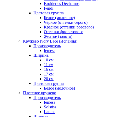
Broideries Dechamps
Fendi
Цветовая группа
Белое (молочное)
Чёрное (оттенки серого)
Красное (оттенки розового)
Оттенки фиолетового
Желтое (золото)
Кружево Ivory Lace (Испания)
Производитель
Iemesa
Ширина
10 см
11 см
16 см
17 см
20 см
Цветовая группа
Белое (молочное)
Плетеное кружево
Производитель
Iemesa
Solstiss
Laume
Ширина