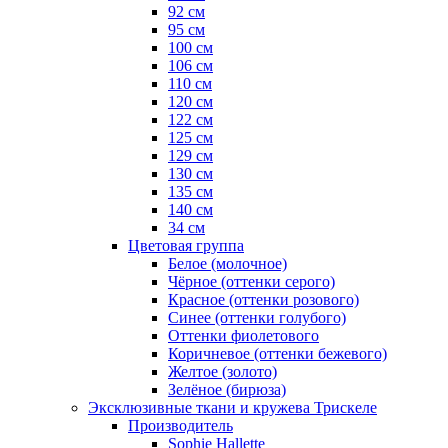
92 см
95 см
100 см
106 см
110 см
120 см
122 см
125 см
129 см
130 см
135 см
140 см
34 см
Цветовая группа
Белое (молочное)
Чёрное (оттенки серого)
Красное (оттенки розового)
Синее (оттенки голубого)
Оттенки фиолетового
Коричневое (оттенки бежевого)
Желтое (золото)
Зелёное (бирюза)
Эксклюзивные ткани и кружева Трискеле
Производитель
Sophie Hallette