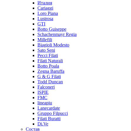
Италия
Cariaggi
Loro Piana
Lustrosa
GTI
Botto Guiseppe
Schachenmayr Regia
Millefili
Biagioli Modesto
Sato Seni
Pecci Filati
Filati Naturali
Botto Poala
Zegna Baruffa
G & G Filati
Todd Duncan
Falconeri
ISPIE
FMC
lineapiu
Lanecardate
Gruppo Filpucci
Filati Buratti
Di.Ve
Состав