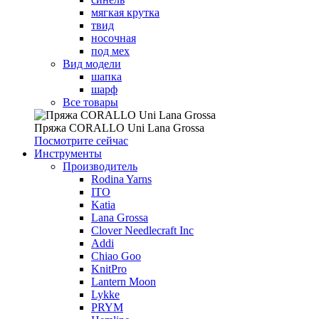
мягкая крутка
твид
носочная
под мех
Вид модели
шапка
шарф
Все товары
Пряжа CORALLO Uni Lana Grossa
Посмотрите сейчас
Инструменты
Производитель
Rodina Yarns
ITO
Katia
Lana Grossa
Clover Needlecraft Inc
Addi
Chiao Goo
KnitPro
Lantern Moon
Lykke
PRYM