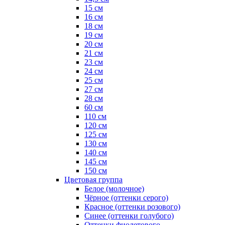
15 см
16 см
18 см
19 см
20 см
21 см
23 см
24 см
25 см
27 см
28 см
60 см
110 см
120 см
125 см
130 см
140 см
145 см
150 см
Цветовая группа
Белое (молочное)
Чёрное (оттенки серого)
Красное (оттенки розового)
Синее (оттенки голубого)
Оттенки фиолетового