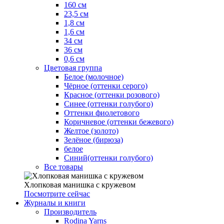
160 см
23,5 см
1,8 см
1,6 см
34 см
36 см
0,6 см
Цветовая группа
Белое (молочное)
Чёрное (оттенки серого)
Красное (оттенки розового)
Синее (оттенки голубого)
Оттенки фиолетового
Коричневое (оттенки бежевого)
Желтое (золото)
Зелёное (бирюза)
белое
Синий(оттенки голубого)
Все товары
Хлопковая манишка с кружевом
Посмотрите сейчас
Журналы и книги
Производитель
Rodina Yarns