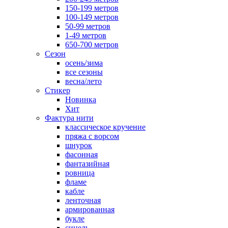
150-199 метров
100-149 метров
50-99 метров
1-49 метров
650-700 метров
Сезон
осень/зима
все сезоны
весна/лето
Стикер
Новинка
Хит
Фактура нити
классическое кручение
пряжа с ворсом
шнурок
фасонная
фантазийная
ровница
фламе
кабле
ленточная
армированная
букле
синель