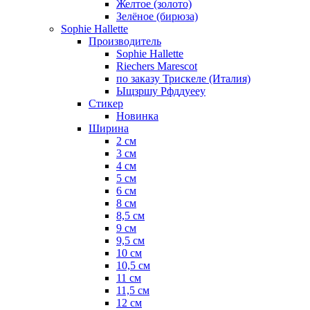
Желтое (золото)
Зелёное (бирюза)
Sophie Hallette
Производитель
Sophie Hallette
Riechers Marescot
по заказу Трискеле (Италия)
Ыщзршу Рфддуееу
Стикер
Новинка
Ширина
2 см
3 см
4 см
5 см
6 см
8 см
8,5 см
9 см
9,5 см
10 см
10,5 см
11 см
11,5 см
12 см