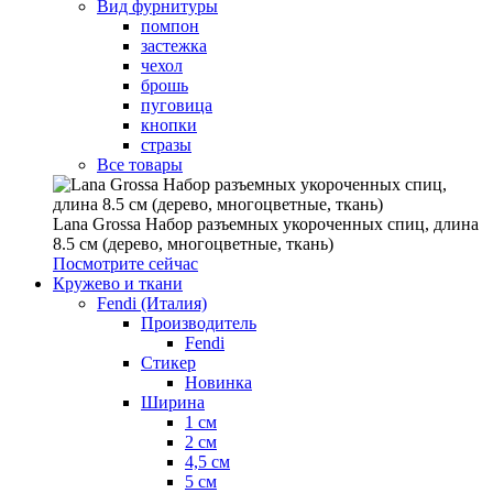
Вид фурнитуры
помпон
застежка
чехол
брошь
пуговица
кнопки
стразы
Все товары
Lana Grossa Набор разъемных укороченных спиц, длина
8.5 см (дерево, многоцветные, ткань)
Посмотрите сейчас
Кружево и ткани
Fendi (Италия)
Производитель
Fendi
Стикер
Новинка
Ширина
1 см
2 см
4,5 см
5 см