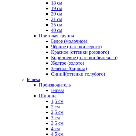
18 см
19 см
20 см
21 см
25 см
40 см
Цветовая группа
Белое (молочное)
Чёрное (оттенки серого)
Красное (оттенки розового)
Коричневое (оттенки бежевого)
Желтое (золото)
Зелёное (бирюза)
Синий(оттенки голубого)
Iemesa
Производитель
Iemesa
Ширина
1,5 см
2 см
2,5 см
3 см
3,5 см
4 см
4,5 см