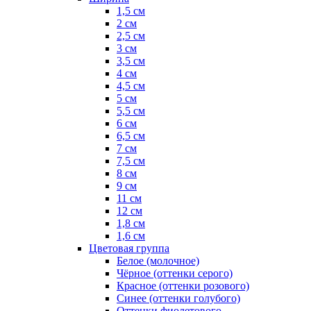
1,5 см
2 см
2,5 см
3 см
3,5 см
4 см
4,5 см
5 см
5,5 см
6 см
6,5 см
7 см
7,5 см
8 см
9 см
11 см
12 см
1,8 см
1,6 см
Цветовая группа
Белое (молочное)
Чёрное (оттенки серого)
Красное (оттенки розового)
Синее (оттенки голубого)
Оттенки фиолетового