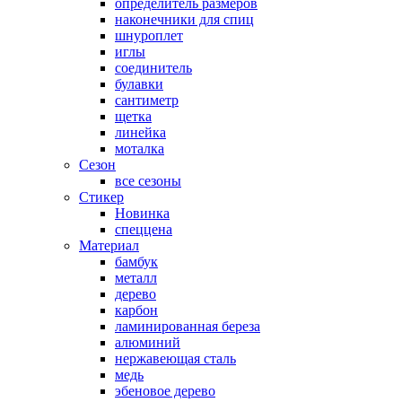
определитель размеров
наконечники для спиц
шнуроплет
иглы
соединитель
булавки
сантиметр
щетка
линейка
моталка
Сезон
все сезоны
Стикер
Новинка
спеццена
Материал
бамбук
металл
дерево
карбон
ламинированная береза
алюминий
нержавеющая сталь
медь
эбеновое дерево