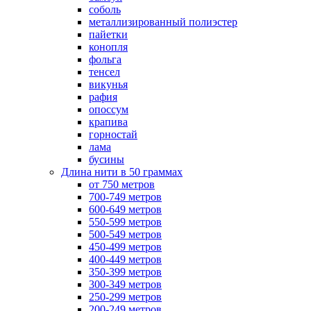
соболь
металлизированный полиэстер
пайетки
конопля
фольга
тенсел
викунья
рафия
опоссум
крапива
горностай
лама
бусины
Длина нити в 50 граммах
от 750 метров
700-749 метров
600-649 метров
550-599 метров
500-549 метров
450-499 метров
400-449 метров
350-399 метров
300-349 метров
250-299 метров
200-249 метров