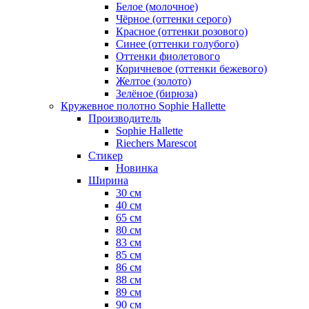
Белое (молочное)
Чёрное (оттенки серого)
Красное (оттенки розового)
Синее (оттенки голубого)
Оттенки фиолетового
Коричневое (оттенки бежевого)
Желтое (золото)
Зелёное (бирюза)
Кружевное полотно Sophie Hallette
Производитель
Sophie Hallette
Riechers Marescot
Стикер
Новинка
Ширина
30 см
40 см
65 см
80 см
83 см
85 см
86 см
88 см
89 см
90 см