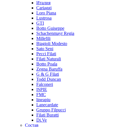
Италия
Cariaggi
Loro Piana
Lustrosa
GTI
Botto Guiseppe
Schachenmayr Regia
Millefili
Biagioli Modesto
Sato Seni
Pecci Filati
Filati Naturali
Botto Poala
Zegna Baruffa
G & G Filati
Todd Duncan
Falconeri
ISPIE
FMC
lineapiu
Lanecardate
Gruppo Filpucci
Filati Buratti
Di.Ve
Состав