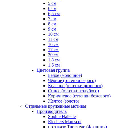
5 см
6 см
6,5 см
7 см
8 см
9 см
10 см
11 см
16 см
17 см
20 см
1,8 см
1,6 см
Цветовая группа
Белое (молочное)
Чёрное (оттенки серого)
Красное (оттенки розового)
Синее (оттенки голубого)
Коричневое (оттенки бежевого)
Желтое (золото)
Отдельные кружевные мотивы
Производитель
Sophie Hallette
Riechers Marescot
по заказу Трискеле (Франция)