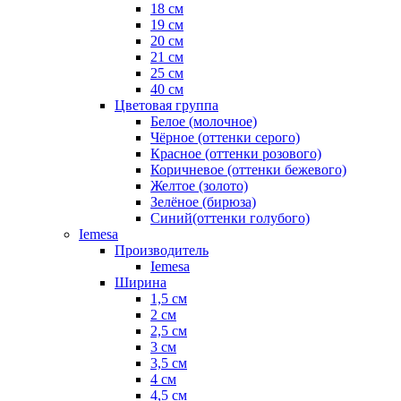
18 см
19 см
20 см
21 см
25 см
40 см
Цветовая группа
Белое (молочное)
Чёрное (оттенки серого)
Красное (оттенки розового)
Коричневое (оттенки бежевого)
Желтое (золото)
Зелёное (бирюза)
Синий(оттенки голубого)
Iemesa
Производитель
Iemesa
Ширина
1,5 см
2 см
2,5 см
3 см
3,5 см
4 см
4,5 см