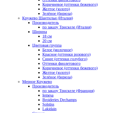
Коричневое (оттенки бежевого)
Желтое (золото)
Зелёное (бирюза)
Кружево Шантильи (Италия)
Производитель
по заказу Трискеле (Италия)
Ширина
18 см
20 см
Цветовая группа
Белое (молочное)
Красное (оттенки розового)
Синее (оттенки голубого)
Оттенки фиолетового
Коричневое (оттенки бежевого)
Желтое (золото)
Зелёное (бирюза)
Мерное Кружево
Производитель
по заказу Трискеле (Франция)
Iemesa
Broideries Dechamps
Solstiss
Lakidain