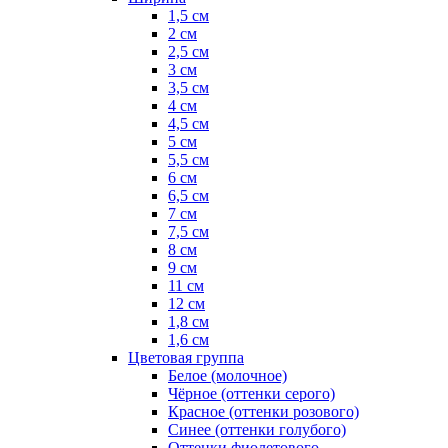
1,5 см
2 см
2,5 см
3 см
3,5 см
4 см
4,5 см
5 см
5,5 см
6 см
6,5 см
7 см
7,5 см
8 см
9 см
11 см
12 см
1,8 см
1,6 см
Цветовая группа
Белое (молочное)
Чёрное (оттенки серого)
Красное (оттенки розового)
Синее (оттенки голубого)
Оттенки фиолетового