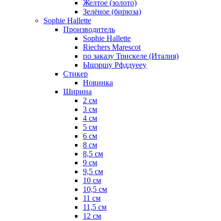
Желтое (золото)
Зелёное (бирюза)
Sophie Hallette
Производитель
Sophie Hallette
Riechers Marescot
по заказу Трискеле (Италия)
Ыщзршу Рфддуееу
Стикер
Новинка
Ширина
2 см
3 см
4 см
5 см
6 см
8 см
8,5 см
9 см
9,5 см
10 см
10,5 см
11 см
11,5 см
12 см