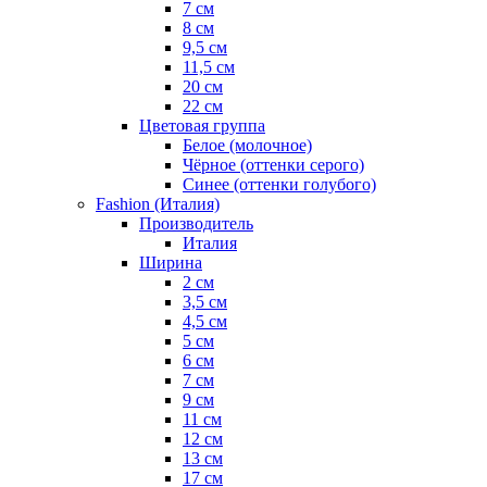
7 см
8 см
9,5 см
11,5 см
20 см
22 см
Цветовая группа
Белое (молочное)
Чёрное (оттенки серого)
Синее (оттенки голубого)
Fashion (Италия)
Производитель
Италия
Ширина
2 см
3,5 см
4,5 см
5 см
6 см
7 см
9 см
11 см
12 см
13 см
17 см