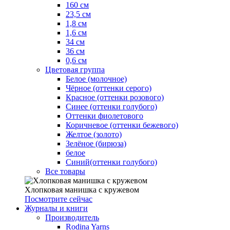
160 см
23,5 см
1,8 см
1,6 см
34 см
36 см
0,6 см
Цветовая группа
Белое (молочное)
Чёрное (оттенки серого)
Красное (оттенки розового)
Синее (оттенки голубого)
Оттенки фиолетового
Коричневое (оттенки бежевого)
Желтое (золото)
Зелёное (бирюза)
белое
Синий(оттенки голубого)
Все товары
Хлопковая манишка с кружевом
Посмотрите сейчас
Журналы и книги
Производитель
Rodina Yarns