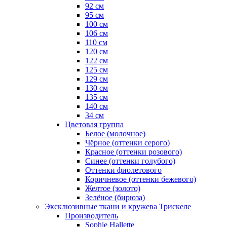
92 см
95 см
100 см
106 см
110 см
120 см
122 см
125 см
129 см
130 см
135 см
140 см
34 см
Цветовая группа
Белое (молочное)
Чёрное (оттенки серого)
Красное (оттенки розового)
Синее (оттенки голубого)
Оттенки фиолетового
Коричневое (оттенки бежевого)
Желтое (золото)
Зелёное (бирюза)
Эксклюзивные ткани и кружева Трискеле
Производитель
Sophie Hallette