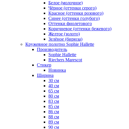
Белое (молочное)
Чёрное (оттенки серого)
Красное (оттенки розового)
Синее (оттенки голубого)
Оттенки фиолетового
Коричневое (оттенки бежевого)
Желтое (золото)
Зелёное (бирюза)
Кружевное полотно Sophie Hallette
Производитель
Sophie Hallette
Riechers Marescot
Стикер
Новинка
Ширина
30 см
40 см
65 см
80 см
83 см
85 см
86 см
88 см
89 см
90 см