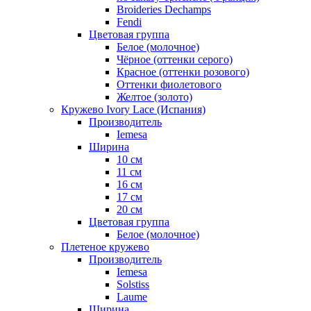
Broideries Dechamps
Fendi
Цветовая группа
Белое (молочное)
Чёрное (оттенки серого)
Красное (оттенки розового)
Оттенки фиолетового
Желтое (золото)
Кружево Ivory Lace (Испания)
Производитель
Iemesa
Ширина
10 см
11 см
16 см
17 см
20 см
Цветовая группа
Белое (молочное)
Плетеное кружево
Производитель
Iemesa
Solstiss
Laume
Ширина