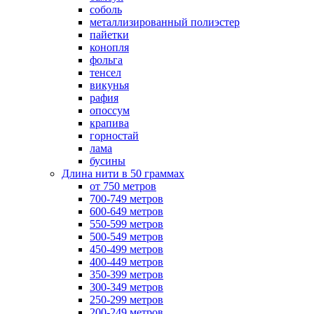
соболь
металлизированный полиэстер
пайетки
конопля
фольга
тенсел
викунья
рафия
опоссум
крапива
горностай
лама
бусины
Длина нити в 50 граммах
от 750 метров
700-749 метров
600-649 метров
550-599 метров
500-549 метров
450-499 метров
400-449 метров
350-399 метров
300-349 метров
250-299 метров
200-249 метров