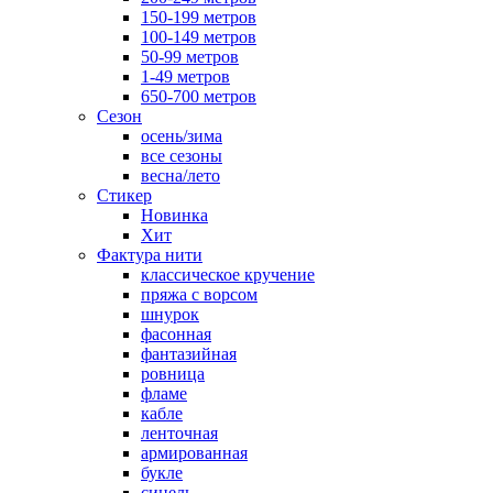
150-199 метров
100-149 метров
50-99 метров
1-49 метров
650-700 метров
Сезон
осень/зима
все сезоны
весна/лето
Стикер
Новинка
Хит
Фактура нити
классическое кручение
пряжа с ворсом
шнурок
фасонная
фантазийная
ровница
фламе
кабле
ленточная
армированная
букле
синель