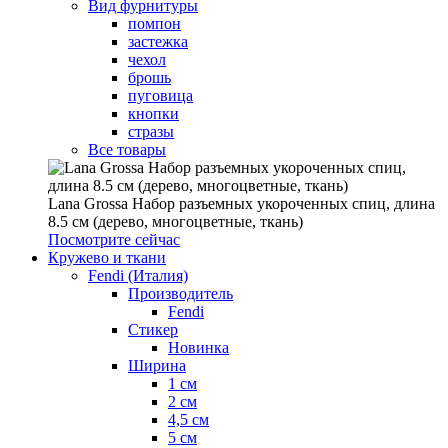
Вид фурнитуры
помпон
застежка
чехол
брошь
пуговица
кнопки
стразы
Все товары
Lana Grossa Набор разъемных укороченных спиц, длина
8.5 см (дерево, многоцветные, ткань)
Посмотрите сейчас
Кружево и ткани
Fendi (Италия)
Производитель
Fendi
Стикер
Новинка
Ширина
1 см
2 см
4,5 см
5 см