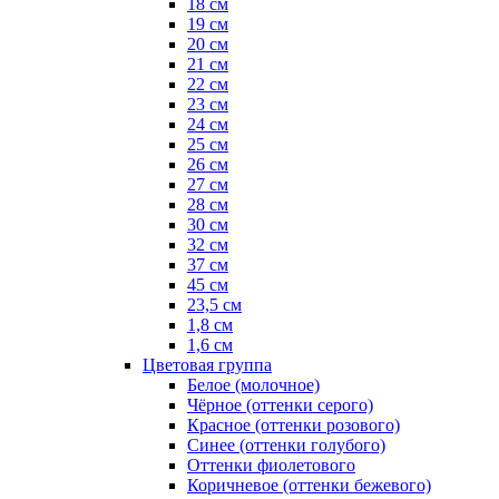
18 см
19 см
20 см
21 см
22 см
23 см
24 см
25 см
26 см
27 см
28 см
30 см
32 см
37 см
45 см
23,5 см
1,8 см
1,6 см
Цветовая группа
Белое (молочное)
Чёрное (оттенки серого)
Красное (оттенки розового)
Синее (оттенки голубого)
Оттенки фиолетового
Коричневое (оттенки бежевого)