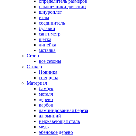
определитель размеров
наконечники для спиц
шнуроплет
иглы
соединитель
булавки
сантиметр
щетка
линейка
моталка
Сезон
все сезоны
Стикер
Новинка
спеццена
Материал
бамбук
металл
дерево
карбон
ламинированная береза
алюминий
нержавеющая сталь
медь
эбеновое дерево