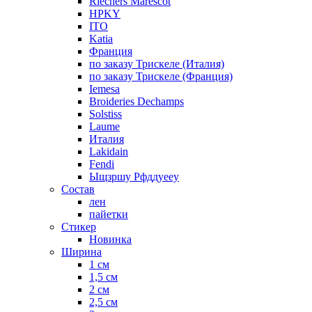
Riechers Marescot
HPKY
ITO
Katia
Франция
по заказу Трискеле (Италия)
по заказу Трискеле (Франция)
Iemesa
Broideries Dechamps
Solstiss
Laume
Италия
Lakidain
Fendi
Ыщзршу Рфддуееу
Состав
лен
пайетки
Стикер
Новинка
Ширина
1 см
1,5 см
2 см
2,5 см