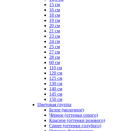
15 см
16 см
18 см
19 см
20 см
21 см
23 см
24 см
25 см
27 см
28 см
60 см
110 см
120 см
125 см
130 см
140 см
145 см
150 см
Цветовая группа
Белое (молочное)
Чёрное (оттенки серого)
Красное (оттенки розового)
Синее (оттенки голубого)
Оттенки фиолетового