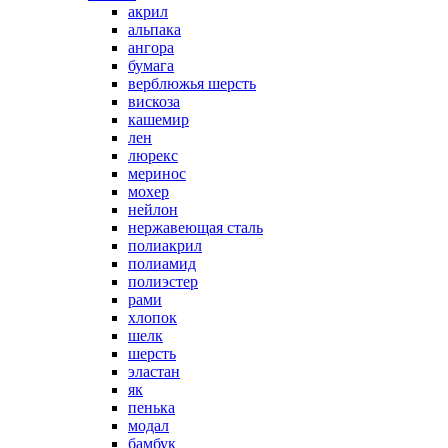
акрил
альпака
ангора
бумага
верблюжья шерсть
вискоза
кашемир
лен
люрекс
меринос
мохер
нейлон
нержавеющая сталь
полиакрил
полиамид
полиэстер
рами
хлопок
шелк
шерсть
эластан
як
пенька
модал
бамбук