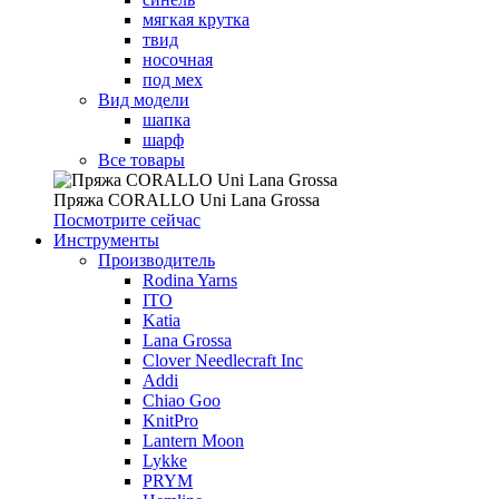
мягкая крутка
твид
носочная
под мех
Вид модели
шапка
шарф
Все товары
Пряжа CORALLO Uni Lana Grossa
Посмотрите сейчас
Инструменты
Производитель
Rodina Yarns
ITO
Katia
Lana Grossa
Clover Needlecraft Inc
Addi
Chiao Goo
KnitPro
Lantern Moon
Lykke
PRYM