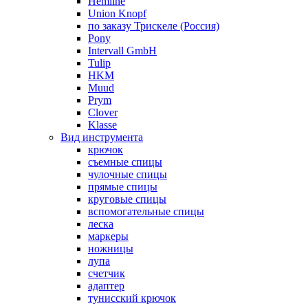
Hemline
Union Knopf
по заказу Трискеле (Россия)
Pony
Intervall GmbH
Tulip
HKM
Muud
Prym
Clover
Klasse
Вид инструмента
крючок
съемные спицы
чулочные спицы
прямые спицы
круговые спицы
вспомогательные спицы
леска
маркеры
ножницы
лупа
счетчик
адаптер
тунисский крючок