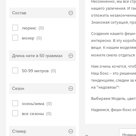
Несомненно, мы все стр
нашего увлечения. И так
Состав
отложить незаконченный
Знакомая ситуация, пр
люрекс
(0)
Создание нашего фешн-
мохер
(0)
интересно. В эту короб
вещи. К нашим моделя
можете смело отдаться 
Длина нити в 50 граммах
Нам очень хочется, что
50-99 метров
(0)
Наш бокс – это решение
тенденциям, следим за 
на "недовязы"!
Сезон
Выбираем Модель, цвет
осень/зима
(0)
Надеемся, фешн-бокс от
все сезоны
(0)
Стикер