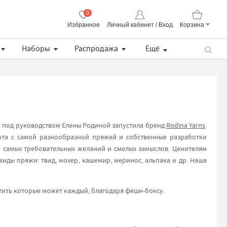
0
Избранное
Личный кабинет / Вход
Корзина
Корзина пуста
Наборы
Распродажа
Ещё
Пряжа CORALLO Uni Lana Grossa
Lana Grossa Набор разъемных укороченных спиц, длина 8.5 см (дерево, многоцветные, ткань)
Хлопковая манишка с кружевом
Описание BS Pull / простой летний пуловер (PDF)
да под руководством Елены Родиной запустила бренд
Rodina Yarns
.
ота с самой разнообразной пряжей и собственные разработки
 самых требовательных желаний и смелых замыслов. Ценителям
виды пряжи: твид, мохер, кашемир, меринос, альпака и др. Наша
тить которые может каждый, благодаря фешн-боксу.