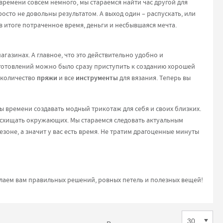
времени совсем немного, мы стараемся найти час другой для
просто не довольны результатом. А выход один – распускать, или
 в итоге потраченное время, деньги и несбывшаяся мечта.
азинах. А главное, что это действительно удобно и
приготовлений можно было сразу приступить к созданию хорошей
 количество
пряжи
и все
инструменты
для вязания. Теперь вы
ты времени создавать модный трикотаж для себя и своих близких.
восхищать окружающих. Мы стараемся следовать актуальным
езоне, а значит у вас есть время. Не тратим драгоценные минуты
елаем вам правильных решений, ровных петель и полезных вещей!