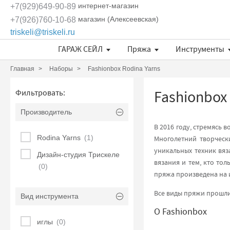
интернет-магазин
+7(929)649-90-89
магазин (Алексеевская)
+7(926)760-10-68
triskeli@triskeli.ru
ГАРАЖ СЕЙЛ
Пряжа
Инструменты
Длина нити в 50 граммах
Отдельные кружевные мотивы
Кружево Ivory Lace (Испания)
Кружево Шантильи (Италия)
Кружевное полотно Sophie Hallette
Эксклюзивные ткани и кружева Трискеле
Fashionbox Rodina Yarns
Комплекты материалов
Длина нити в 50 граммах
Длина нити в 50 граммах
Главная
Наборы
Fashionbox Rodina Yarns
Fashionbox 
Фильтровать:
Производитель
В 2016 году, стремясь
Rodina Yarns
(1)
Многолетний творческ
уникальных техник вя
Дизайн-студия Трискеле
вязания и тем, кто то
(0)
пряжа произведена на 
Все виды пряжи прошли
Вид инструмента
О Fashionbox
иглы
(0)