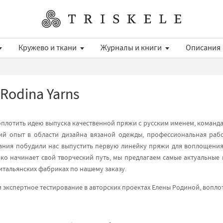
Кружево и ткани
Журналы и книги
Описания
Rodina Yarns
 воплотить идею выпуска качественной пряжи с русским именем, коман
ий опыт в области дизайна вязаной одежды, профессиональная раб
зания побудили нас выпустить первую линейку пряжи для воплощения
лько начинает свой творческий путь, мы предлагаем самые актуальные 
итальянских фабриках по нашему заказу.
 экспертное тестирование в авторских проектах Елены Родиной, вопло