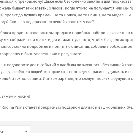
емимся к прекрасному! Даже если бесконечно заняты и для творчества 
 жаль бывает этих заветных часов , когда что-то не получается или мы 
 проект до лучших времён. Не та Пряжа, не те Спицы, не та Модель... А
авда? Сколько недовязанных вещей хранится у вас?
бокса продиктовано опытом продажи подобных наборов в известных маг
ку мы собрали свои мечты идеи и талант, для того, чтобы без долгих 
м мы составили подробные и понятные
описания
, собрали необходимое
творчеству и быть уверенными в результате.
бы в водовороте дел и событий у вас была возможность без лишней тра
 для увлечённых людей, которые хотят выглядеть красиво, удивлять и 
модой и технологиями. И знаем заранее, что следует носить в будущем с
, вяжем и носим!
 Rodina Yarns станет прекрасным подарком для вас и ваших близких. Ж