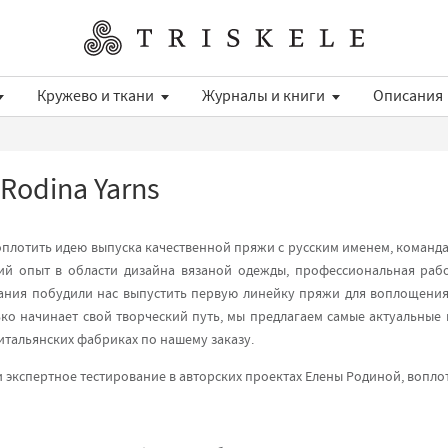
Кружево и ткани
Журналы и книги
Описания
Rodina Yarns
 воплотить идею выпуска качественной пряжи с русским именем, коман
ий опыт в области дизайна вязаной одежды, профессиональная раб
зания побудили нас выпустить первую линейку пряжи для воплощения
лько начинает свой творческий путь, мы предлагаем самые актуальные 
итальянских фабриках по нашему заказу.
 экспертное тестирование в авторских проектах Елены Родиной, вопло