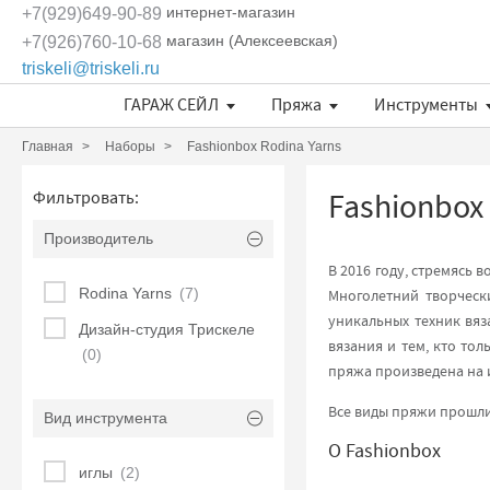
интернет-магазин
+7(929)649-90-89
магазин (Алексеевская)
+7(926)760-10-68
triskeli@triskeli.ru
ГАРАЖ СЕЙЛ
Пряжа
Инструменты
Длина нити в 50 граммах
Отдельные кружевные мотивы
Кружево Ivory Lace (Испания)
Кружево Шантильи (Италия)
Кружевное полотно Sophie Hallette
Эксклюзивные ткани и кружева Трискеле
Fashionbox Rodina Yarns
Комплекты материалов
Длина нити в 50 граммах
Длина нити в 50 граммах
Главная
Наборы
Fashionbox Rodina Yarns
Fashionbox 
Фильтровать:
Производитель
В 2016 году, стремясь
Rodina Yarns
(7)
Многолетний творческ
уникальных техник вя
Дизайн-студия Трискеле
вязания и тем, кто то
(0)
пряжа произведена на 
Все виды пряжи прошли
Вид инструмента
О Fashionbox
иглы
(2)