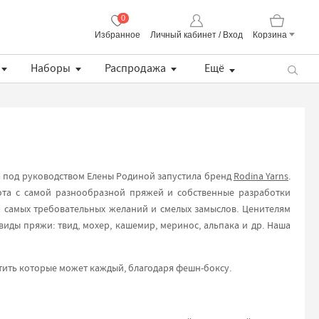
0
Избранное
Личный кабинет / Вход
Корзина
Корзина пуста
Наборы
Распродажа
Ещё
Пряжа CORALLO Uni Lana Grossa
Lana Grossa Набор разъемных укороченных спиц, длина 8.5 см (дерево, многоцветные, ткань)
Хлопковая манишка с кружевом
Описание BS Pull / простой летний пуловер (PDF)
да под руководством Елены Родиной запустила бренд
Rodina Yarns
.
ота с самой разнообразной пряжей и собственные разработки
 самых требовательных желаний и смелых замыслов. Ценителям
виды пряжи: твид, мохер, кашемир, меринос, альпака и др. Наша
тить которые может каждый, благодаря фешн-боксу.