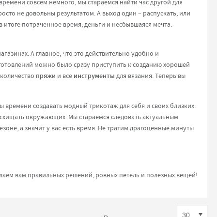
времени совсем немного, мы стараемся найти час другой для
просто не довольны результатом. А выход один – распускать, или
 в итоге потраченное время, деньги и несбывшаяся мечта.
азинах. А главное, что это действительно удобно и
приготовлений можно было сразу приступить к созданию хорошей
 количество
пряжи
и все
инструменты
для вязания. Теперь вы
ты времени создавать модный трикотаж для себя и своих близких.
восхищать окружающих. Мы стараемся следовать актуальным
езоне, а значит у вас есть время. Не тратим драгоценные минуты
елаем вам правильных решений, ровных петель и полезных вещей!