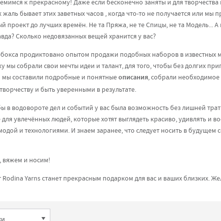
емимся к прекрасному! Даже если бесконечно заняты и для творчества 
 жаль бывает этих заветных часов , когда что-то не получается или мы 
 проект до лучших времён. Не та Пряжа, не те Спицы, не та Модель... А
авда? Сколько недовязанных вещей хранится у вас?
бокса продиктовано опытом продажи подобных наборов в известных маг
ку мы собрали свои мечты идеи и талант, для того, чтобы без долгих 
м мы составили подробные и понятные
описания
, собрали необходимое
творчеству и быть уверенными в результате.
бы в водовороте дел и событий у вас была возможность без лишней тра
 для увлечённых людей, которые хотят выглядеть красиво, удивлять и 
модой и технологиями. И знаем заранее, что следует носить в будущем с
, вяжем и носим!
 Rodina Yarns станет прекрасным подарком для вас и ваших близких. Ж