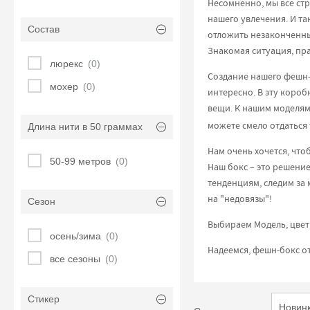
Несомненно, мы все стр
нашего увлечения. И так
Состав
отложить незаконченный
Знакомая ситуация, пр
люрекс
(0)
Создание нашего фешн-
мохер
(0)
интересно. В эту короб
вещи. К нашим моделя
можете смело отдаться 
Длина нити в 50 граммах
Нам очень хочется, что
50-99 метров
(0)
Наш бокс – это решение
тенденциям, следим за 
на "недовязы"!
Сезон
Выбираем Модель, цвет
осень/зима
(0)
Надеемся, фешн-бокс от
все сезоны
(0)
Стикер