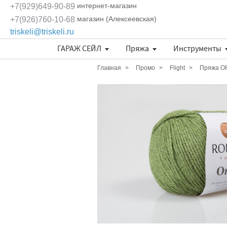
интернет-магазин
+7(929)649-90-89
магазин (Алексеевская)
+7(926)760-10-68
triskeli@triskeli.ru
ГАРАЖ СЕЙЛ
Пряжа
Инструменты
Длина нити в 50 граммах
Отдельные кружевные мотивы
Кружево Ivory Lace (Испания)
Кружево Шантильи (Италия)
Кружевное полотно Sophie Hallette
Эксклюзивные ткани и кружева Трискеле
Fashionbox Rodina Yarns
Комплекты материалов
Длина нити в 50 граммах
Длина нити в 50 граммах
Главная
Промо
Flight
Пряжа OR