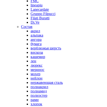
FMC
lineapiu
Lanecardate
Gruppo Filpucci
Filati Buratti
Di.Ve
Состав
акрил
альпака
ангора
бумага
верблюжья шерсть
вискоза
кашемир
лен
люрекс
меринос
мохер
нейлон
нержавеющая сталь
полиакрил
полиамид
полиэстер
рами
хлопок