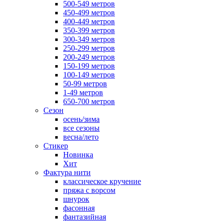
500-549 метров
450-499 метров
400-449 метров
350-399 метров
300-349 метров
250-299 метров
200-249 метров
150-199 метров
100-149 метров
50-99 метров
1-49 метров
650-700 метров
Сезон
осень/зима
все сезоны
весна/лето
Стикер
Новинка
Хит
Фактура нити
классическое кручение
пряжа с ворсом
шнурок
фасонная
фантазийная