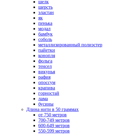
шелк
шерсть
эластан
як
пенька
модал
бамбук
соболь
металлизированный полиэстер
пайетки
конопля
фольга
тенсел
викунья
рафия
опоссум
крапива
горностай
лама
бусины
Длина нити в 50 граммах
от 750 метров
700-749 метров
600-649 метров
550-599 метров