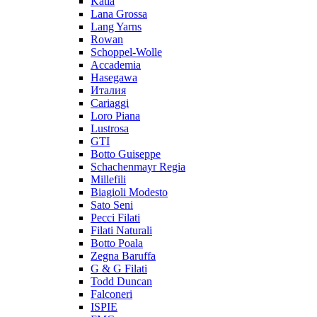
Katia
Lana Grossa
Lang Yarns
Rowan
Schoppel-Wolle
Accademia
Hasegawa
Италия
Cariaggi
Loro Piana
Lustrosa
GTI
Botto Guiseppe
Schachenmayr Regia
Millefili
Biagioli Modesto
Sato Seni
Pecci Filati
Filati Naturali
Botto Poala
Zegna Baruffa
G & G Filati
Todd Duncan
Falconeri
ISPIE