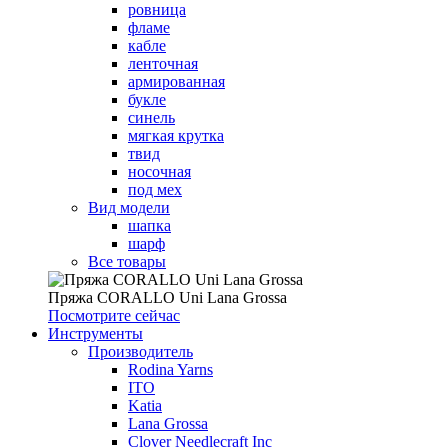
ровница
фламе
кабле
ленточная
армированная
букле
синель
мягкая крутка
твид
носочная
под мех
Вид модели
шапка
шарф
Все товары
Пряжа CORALLO Uni Lana Grossa
Посмотрите сейчас
Инструменты
Производитель
Rodina Yarns
ITO
Katia
Lana Grossa
Clover Needlecraft Inc