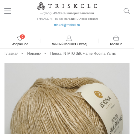
+7(929)649-90-89
интернет-магазин
+7(926)760-10-68
магазин (Алексеевская)
triskeli@triskeli.ru
0
Избранное
Личный кабинет / Вход
Корзина
Главная
Новинки
Пряжа INTATO Silk Flame Rodina Yarns