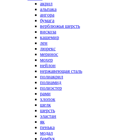
акрил
альпака
ангора
бумага
верблюжья шерсть
вискоза
кашемир
лен
люрекс
меринос
мохер
нейлон
нержавеющая сталь
полиакрил
полиамид
полиэстер
рами
хлопок
шелк
шерсть
эластан
як
пенька
модал
бамбук