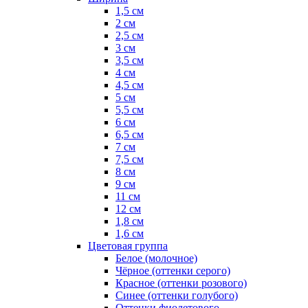
1,5 см
2 см
2,5 см
3 см
3,5 см
4 см
4,5 см
5 см
5,5 см
6 см
6,5 см
7 см
7,5 см
8 см
9 см
11 см
12 см
1,8 см
1,6 см
Цветовая группа
Белое (молочное)
Чёрное (оттенки серого)
Красное (оттенки розового)
Синее (оттенки голубого)
Оттенки фиолетового