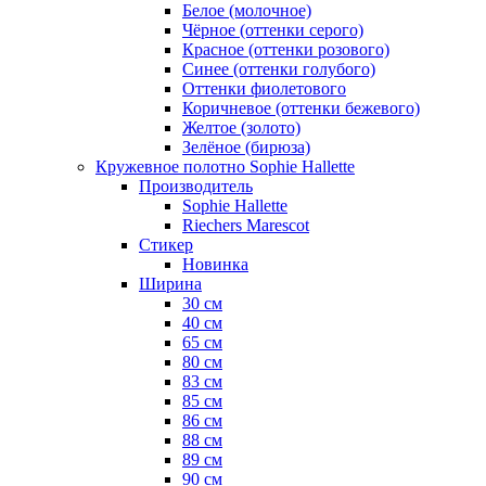
Белое (молочное)
Чёрное (оттенки серого)
Красное (оттенки розового)
Синее (оттенки голубого)
Оттенки фиолетового
Коричневое (оттенки бежевого)
Желтое (золото)
Зелёное (бирюза)
Кружевное полотно Sophie Hallette
Производитель
Sophie Hallette
Riechers Marescot
Стикер
Новинка
Ширина
30 см
40 см
65 см
80 см
83 см
85 см
86 см
88 см
89 см
90 см