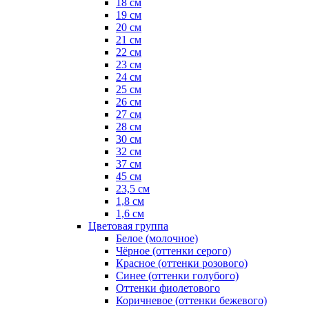
18 см
19 см
20 см
21 см
22 см
23 см
24 см
25 см
26 см
27 см
28 см
30 см
32 см
37 см
45 см
23,5 см
1,8 см
1,6 см
Цветовая группа
Белое (молочное)
Чёрное (оттенки серого)
Красное (оттенки розового)
Синее (оттенки голубого)
Оттенки фиолетового
Коричневое (оттенки бежевого)