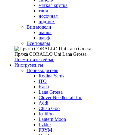
мягкая крутка
твид
носочная
под мех
Вид модели
шапка
шарф
Все товары
Пряжа CORALLO Uni Lana Grossa
Посмотрите сейчас
Инструменты
Производитель
Rodina Yarns
ITO
Katia
Lana Grossa
Clover Needlecraft Inc
Addi
Chiao Goo
KnitPro
Lantern Moon
Lykke
PRYM