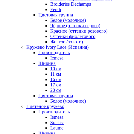
Broideries Dechamps
Fendi
Цветовая группа
Белое (молочное)
Чёрное (оттенки серого)
Красное (оттенки розового)
Оттенки фиолетового
Желтое (золото)
Кружево Ivory Lace (Испания)
Производитель
Iemesa
Ширина
10 см
11 см
16 см
17 см
20 см
Цветовая группа
Белое (молочное)
Плетеное кружево
Производитель
Iemesa
Solstiss
Laume
Ширина