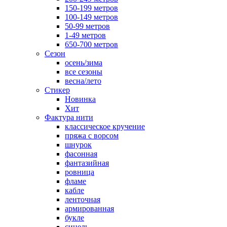
150-199 метров
100-149 метров
50-99 метров
1-49 метров
650-700 метров
Сезон
осень/зима
все сезоны
весна/лето
Стикер
Новинка
Хит
Фактура нити
классическое кручение
пряжа с ворсом
шнурок
фасонная
фантазийная
ровница
фламе
кабле
ленточная
армированная
букле
синель