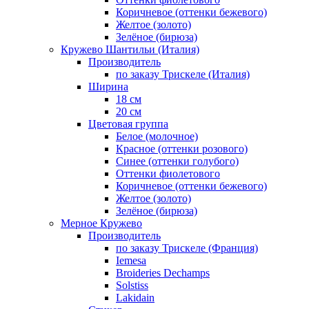
Коричневое (оттенки бежевого)
Желтое (золото)
Зелёное (бирюза)
Кружево Шантильи (Италия)
Производитель
по заказу Трискеле (Италия)
Ширина
18 см
20 см
Цветовая группа
Белое (молочное)
Красное (оттенки розового)
Синее (оттенки голубого)
Оттенки фиолетового
Коричневое (оттенки бежевого)
Желтое (золото)
Зелёное (бирюза)
Мерное Кружево
Производитель
по заказу Трискеле (Франция)
Iemesa
Broideries Dechamps
Solstiss
Lakidain