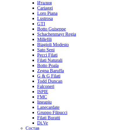
Италия
Cariaggi
Loro Piana
Lustrosa
GTI
Botto Guiseppe
Schachenmayr Regia
Millefili
Biagioli Modesto
Sato Seni
Pecci Filati
Filati Naturali
Botto Poala
Zegna Baruffa
G & G Filati
Todd Duncan
Falconeri
ISPIE
FMC
lineapiu
Lanecardate
Gruppo Filpucci
Filati Buratti
Di.Ve
Состав