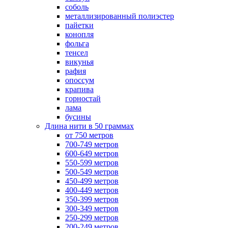
соболь
металлизированный полиэстер
пайетки
конопля
фольга
тенсел
викунья
рафия
опоссум
крапива
горностай
лама
бусины
Длина нити в 50 граммах
от 750 метров
700-749 метров
600-649 метров
550-599 метров
500-549 метров
450-499 метров
400-449 метров
350-399 метров
300-349 метров
250-299 метров
200-249 метров