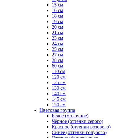
15 см
16 см
18 см
19 см
20 см
21 см
23 см
24 см
25 см
27 см
28 см
60 см
110 см
120 см
125 см
130 см
140 см
145 см
150 см
Цветовая группа
Белое (молочное)
Чёрное (оттенки серого)
Красное (оттенки розового)
Синее (оттенки голубого)
Оттенки фиолетового