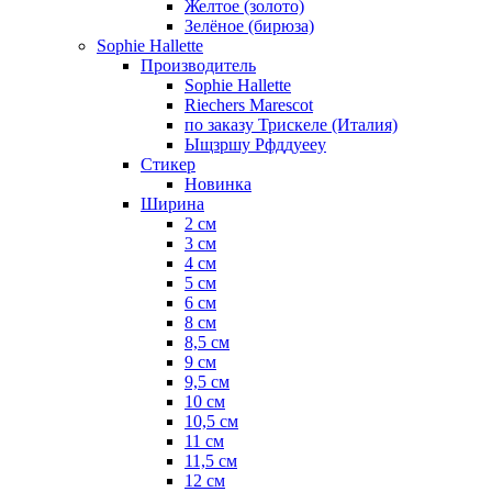
Желтое (золото)
Зелёное (бирюза)
Sophie Hallette
Производитель
Sophie Hallette
Riechers Marescot
по заказу Трискеле (Италия)
Ыщзршу Рфддуееу
Стикер
Новинка
Ширина
2 см
3 см
4 см
5 см
6 см
8 см
8,5 см
9 см
9,5 см
10 см
10,5 см
11 см
11,5 см
12 см