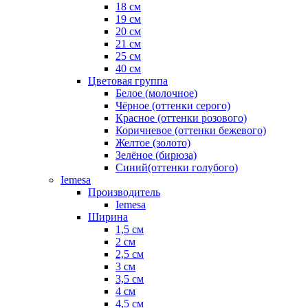
18 см
19 см
20 см
21 см
25 см
40 см
Цветовая группа
Белое (молочное)
Чёрное (оттенки серого)
Красное (оттенки розового)
Коричневое (оттенки бежевого)
Желтое (золото)
Зелёное (бирюза)
Синий(оттенки голубого)
Iemesa
Производитель
Iemesa
Ширина
1,5 см
2 см
2,5 см
3 см
3,5 см
4 см
4,5 см