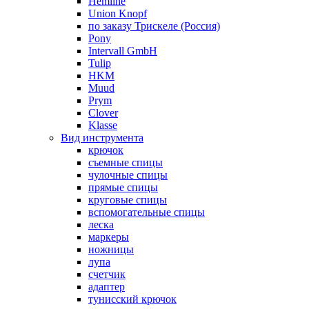
Hemline
Union Knopf
по заказу Трискеле (Россия)
Pony
Intervall GmbH
Tulip
HKM
Muud
Prym
Clover
Klasse
Вид инструмента
крючок
съемные спицы
чулочные спицы
прямые спицы
круговые спицы
вспомогательные спицы
леска
маркеры
ножницы
лупа
счетчик
адаптер
тунисский крючок