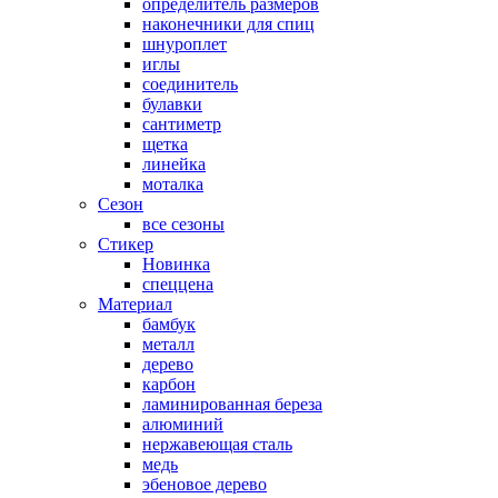
определитель размеров
наконечники для спиц
шнуроплет
иглы
соединитель
булавки
сантиметр
щетка
линейка
моталка
Сезон
все сезоны
Стикер
Новинка
спеццена
Материал
бамбук
металл
дерево
карбон
ламинированная береза
алюминий
нержавеющая сталь
медь
эбеновое дерево