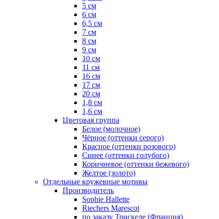
5 см
6 см
6,5 см
7 см
8 см
9 см
10 см
11 см
16 см
17 см
20 см
1,8 см
1,6 см
Цветовая группа
Белое (молочное)
Чёрное (оттенки серого)
Красное (оттенки розового)
Синее (оттенки голубого)
Коричневое (оттенки бежевого)
Желтое (золото)
Отдельные кружевные мотивы
Производитель
Sophie Hallette
Riechers Marescot
по заказу Трискеле (Франция)