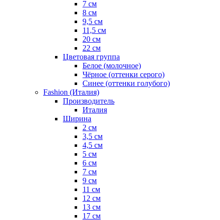
7 см
8 см
9,5 см
11,5 см
20 см
22 см
Цветовая группа
Белое (молочное)
Чёрное (оттенки серого)
Синее (оттенки голубого)
Fashion (Италия)
Производитель
Италия
Ширина
2 см
3,5 см
4,5 см
5 см
6 см
7 см
9 см
11 см
12 см
13 см
17 см