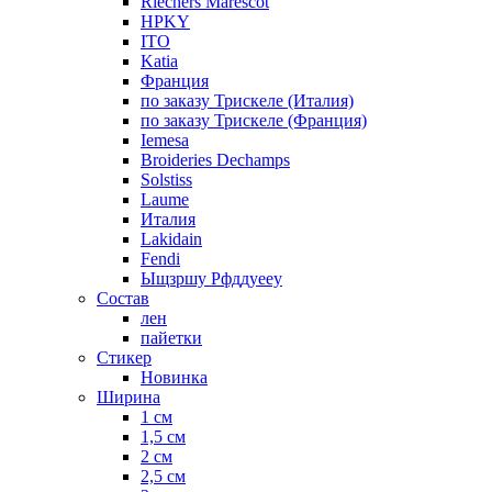
Riechers Marescot
HPKY
ITO
Katia
Франция
по заказу Трискеле (Италия)
по заказу Трискеле (Франция)
Iemesa
Broideries Dechamps
Solstiss
Laume
Италия
Lakidain
Fendi
Ыщзршу Рфддуееу
Состав
лен
пайетки
Стикер
Новинка
Ширина
1 см
1,5 см
2 см
2,5 см