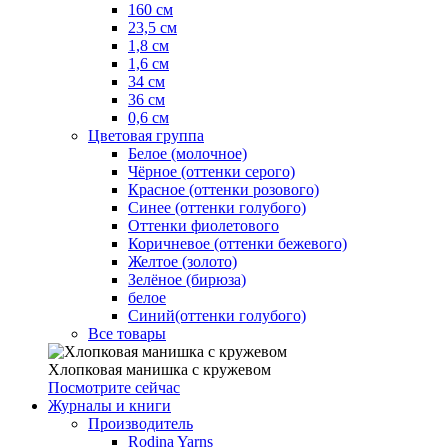
160 см
23,5 см
1,8 см
1,6 см
34 см
36 см
0,6 см
Цветовая группа
Белое (молочное)
Чёрное (оттенки серого)
Красное (оттенки розового)
Синее (оттенки голубого)
Оттенки фиолетового
Коричневое (оттенки бежевого)
Желтое (золото)
Зелёное (бирюза)
белое
Синий(оттенки голубого)
Все товары
Хлопковая манишка с кружевом
Посмотрите сейчас
Журналы и книги
Производитель
Rodina Yarns