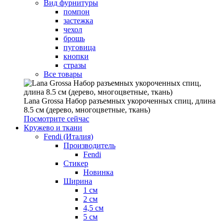
Вид фурнитуры
помпон
застежка
чехол
брошь
пуговица
кнопки
стразы
Все товары
Lana Grossa Набор разъемных укороченных спиц, длина
8.5 см (дерево, многоцветные, ткань)
Посмотрите сейчас
Кружево и ткани
Fendi (Италия)
Производитель
Fendi
Стикер
Новинка
Ширина
1 см
2 см
4,5 см
5 см