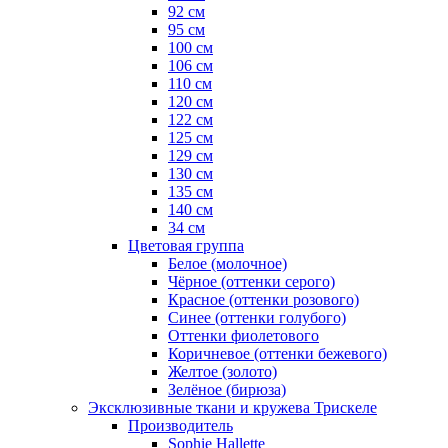
92 см
95 см
100 см
106 см
110 см
120 см
122 см
125 см
129 см
130 см
135 см
140 см
34 см
Цветовая группа
Белое (молочное)
Чёрное (оттенки серого)
Красное (оттенки розового)
Синее (оттенки голубого)
Оттенки фиолетового
Коричневое (оттенки бежевого)
Желтое (золото)
Зелёное (бирюза)
Эксклюзивные ткани и кружева Трискеле
Производитель
Sophie Hallette