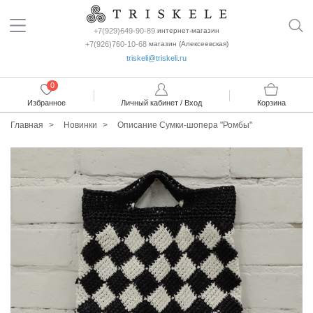
+7(929)649-90-89
интернет-магазин
+7(926)760-10-68
магазин (Алексеевская)
triskeli@triskeli.ru
0
Избранное
Личный кабинет / Вход
Корзина
Главная
Новинки
Описание Сумки-шопера "Ромбы"