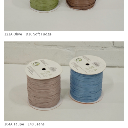
121A Olive + D16 Soft Fudge
104A Taupe + 148 Jeans