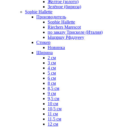
Желтое (золото)
Зелёное (бирюза)
Sophie Hallette
Производитель
Sophie Hallette
Riechers Marescot
по заказу Трискеле (Италия)
Ыщзршу Рфддуееу
Стикер
Новинка
Ширина
2 см
3 см
4 см
5 см
6 см
8 см
8,5 см
9 см
9,5 см
10 см
10,5 см
11 см
11,5 см
12 см