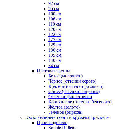
92 см
95 см
100 см
106 см
110 см
120 см
122 см
125 см
129 см
130 см
135 см
140 см
34 см
Цветовая группа
Белое (молочное)
Чёрное (оттенки серого)
Красное (оттенки розового)
Синее (оттенки голубого)
Оттенки фиолетового
Коричневое (оттенки бежевого)
Желтое (золото)
Зелёное (бирюза)
Эксклюзивные ткани и кружева Трискеле
Производитель
Sophie Hallette