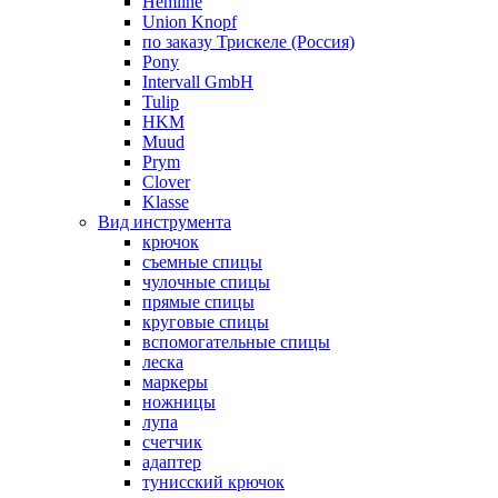
Hemline
Union Knopf
по заказу Трискеле (Россия)
Pony
Intervall GmbH
Tulip
HKM
Muud
Prym
Clover
Klasse
Вид инструмента
крючок
съемные спицы
чулочные спицы
прямые спицы
круговые спицы
вспомогательные спицы
леска
маркеры
ножницы
лупа
счетчик
адаптер
тунисский крючок