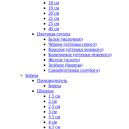
18 см
19 см
20 см
21 см
25 см
40 см
Цветовая группа
Белое (молочное)
Чёрное (оттенки серого)
Красное (оттенки розового)
Коричневое (оттенки бежевого)
Желтое (золото)
Зелёное (бирюза)
Синий(оттенки голубого)
Iemesa
Производитель
Iemesa
Ширина
1,5 см
2 см
2,5 см
3 см
3,5 см
4 см
4,5 см