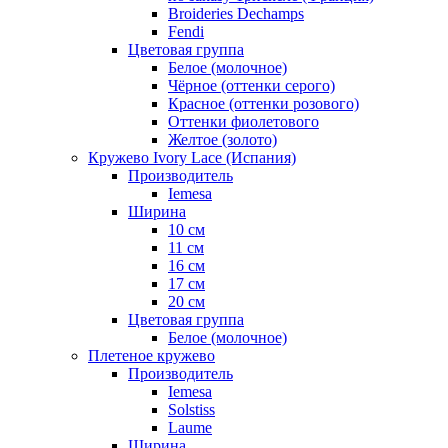
Broideries Dechamps
Fendi
Цветовая группа
Белое (молочное)
Чёрное (оттенки серого)
Красное (оттенки розового)
Оттенки фиолетового
Желтое (золото)
Кружево Ivory Lace (Испания)
Производитель
Iemesa
Ширина
10 см
11 см
16 см
17 см
20 см
Цветовая группа
Белое (молочное)
Плетеное кружево
Производитель
Iemesa
Solstiss
Laume
Ширина