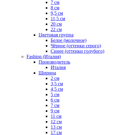
7 см
8 см
9,5 см
11,5 см
20 см
22 см
Цветовая группа
Белое (молочное)
Чёрное (оттенки серого)
Синее (оттенки голубого)
Fashion (Италия)
Производитель
Италия
Ширина
2 см
3,5 см
4,5 см
5 см
6 см
7 см
9 см
11 см
12 см
13 см
17 см