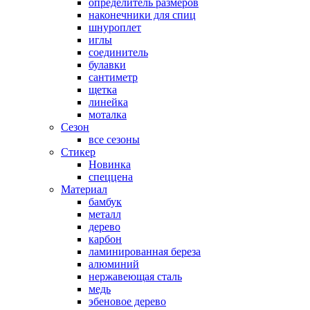
определитель размеров
наконечники для спиц
шнуроплет
иглы
соединитель
булавки
сантиметр
щетка
линейка
моталка
Сезон
все сезоны
Стикер
Новинка
спеццена
Материал
бамбук
металл
дерево
карбон
ламинированная береза
алюминий
нержавеющая сталь
медь
эбеновое дерево