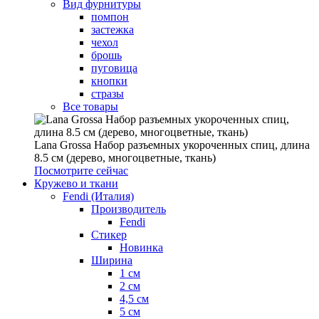
Вид фурнитуры
помпон
застежка
чехол
брошь
пуговица
кнопки
стразы
Все товары
Lana Grossa Набор разъемных укороченных спиц, длина
8.5 см (дерево, многоцветные, ткань)
Посмотрите сейчас
Кружево и ткани
Fendi (Италия)
Производитель
Fendi
Стикер
Новинка
Ширина
1 см
2 см
4,5 см
5 см