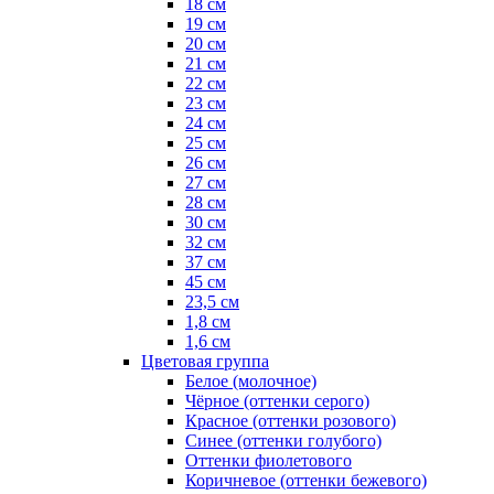
18 см
19 см
20 см
21 см
22 см
23 см
24 см
25 см
26 см
27 см
28 см
30 см
32 см
37 см
45 см
23,5 см
1,8 см
1,6 см
Цветовая группа
Белое (молочное)
Чёрное (оттенки серого)
Красное (оттенки розового)
Синее (оттенки голубого)
Оттенки фиолетового
Коричневое (оттенки бежевого)