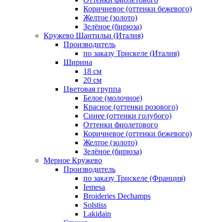
Коричневое (оттенки бежевого)
Желтое (золото)
Зелёное (бирюза)
Кружево Шантильи (Италия)
Производитель
по заказу Трискеле (Италия)
Ширина
18 см
20 см
Цветовая группа
Белое (молочное)
Красное (оттенки розового)
Синее (оттенки голубого)
Оттенки фиолетового
Коричневое (оттенки бежевого)
Желтое (золото)
Зелёное (бирюза)
Мерное Кружево
Производитель
по заказу Трискеле (Франция)
Iemesa
Broideries Dechamps
Solstiss
Lakidain