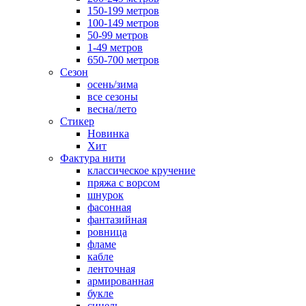
150-199 метров
100-149 метров
50-99 метров
1-49 метров
650-700 метров
Сезон
осень/зима
все сезоны
весна/лето
Стикер
Новинка
Хит
Фактура нити
классическое кручение
пряжа с ворсом
шнурок
фасонная
фантазийная
ровница
фламе
кабле
ленточная
армированная
букле
синель