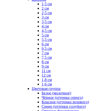
1,5 см
2 см
2,5 см
3 см
3,5 см
4 см
4,5 см
5 см
5,5 см
6 см
6,5 см
7 см
7,5 см
8 см
9 см
11 см
12 см
1,8 см
1,6 см
Цветовая группа
Белое (молочное)
Чёрное (оттенки серого)
Красное (оттенки розового)
Синее (оттенки голубого)
Оттенки фиолетового