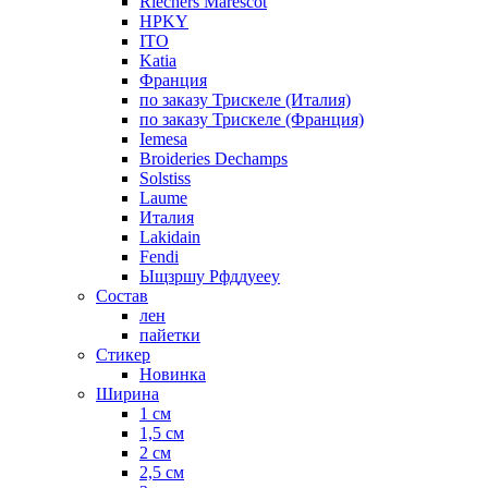
Riechers Marescot
HPKY
ITO
Katia
Франция
по заказу Трискеле (Италия)
по заказу Трискеле (Франция)
Iemesa
Broideries Dechamps
Solstiss
Laume
Италия
Lakidain
Fendi
Ыщзршу Рфддуееу
Состав
лен
пайетки
Стикер
Новинка
Ширина
1 см
1,5 см
2 см
2,5 см