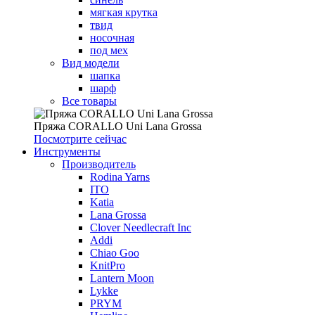
мягкая крутка
твид
носочная
под мех
Вид модели
шапка
шарф
Все товары
Пряжа CORALLO Uni Lana Grossa
Посмотрите сейчас
Инструменты
Производитель
Rodina Yarns
ITO
Katia
Lana Grossa
Clover Needlecraft Inc
Addi
Chiao Goo
KnitPro
Lantern Moon
Lykke
PRYM