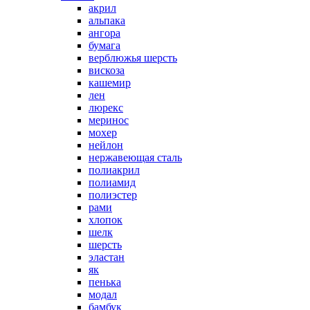
акрил
альпака
ангора
бумага
верблюжья шерсть
вискоза
кашемир
лен
люрекс
меринос
мохер
нейлон
нержавеющая сталь
полиакрил
полиамид
полиэстер
рами
хлопок
шелк
шерсть
эластан
як
пенька
модал
бамбук