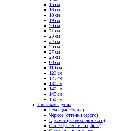
15 см
16 см
18 см
19 см
20 см
21 см
23 см
24 см
25 см
27 см
28 см
60 см
110 см
120 см
125 см
130 см
140 см
145 см
150 см
Цветовая группа
Белое (молочное)
Чёрное (оттенки серого)
Красное (оттенки розового)
Синее (оттенки голубого)
Оттенки фиолетового