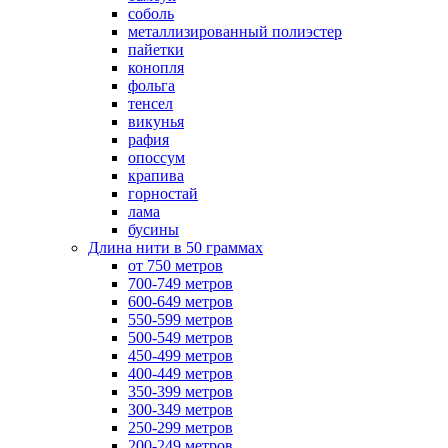
соболь
металлизированный полиэстер
пайетки
конопля
фольга
тенсел
викунья
рафия
опоссум
крапива
горностай
лама
бусины
Длина нити в 50 граммах
от 750 метров
700-749 метров
600-649 метров
550-599 метров
500-549 метров
450-499 метров
400-449 метров
350-399 метров
300-349 метров
250-299 метров
200-249 метров