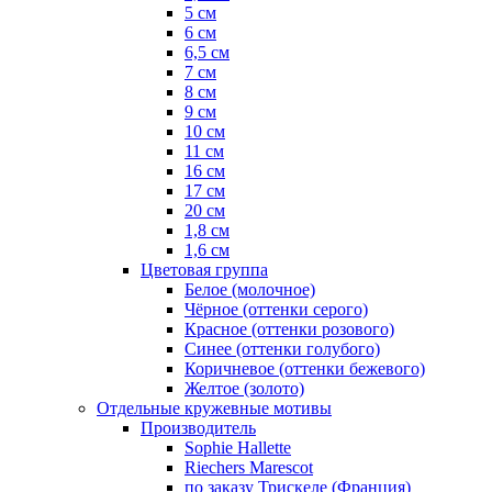
5 см
6 см
6,5 см
7 см
8 см
9 см
10 см
11 см
16 см
17 см
20 см
1,8 см
1,6 см
Цветовая группа
Белое (молочное)
Чёрное (оттенки серого)
Красное (оттенки розового)
Синее (оттенки голубого)
Коричневое (оттенки бежевого)
Желтое (золото)
Отдельные кружевные мотивы
Производитель
Sophie Hallette
Riechers Marescot
по заказу Трискеле (Франция)