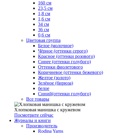
160 см
23,5 см
1,8 см
1,6 см
34 см
36 см
0,6 см
Цветовая группа
Белое (молочное)
Чёрное (оттенки серого)
Красное (оттенки розового)
Синее (оттенки голубого)
Оттенки фиолетового
Коричневое (оттенки бежевого)
Желтое (золото)
Зелёное (бирюза)
белое
Синий(оттенки голубого)
Все товары
Хлопковая манишка с кружевом
Посмотрите сейчас
Журналы и книги
Производитель
Rodina Yarns