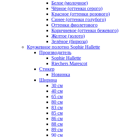
Белое (молочное)
Чёрное (оттенки серого)
Красное (оттенки розового)
Синее (оттенки голубого)
Оттенки фиолетового
Коричневое (оттенки бежевого)
Желтое (золото)
Зелёное (бирюза)
Кружевное полотно Sophie Hallette
Производитель
Sophie Hallette
Riechers Marescot
Стикер
Новинка
Ширина
30 см
40 см
65 см
80 см
83 см
85 см
86 см
88 см
89 см
90 см