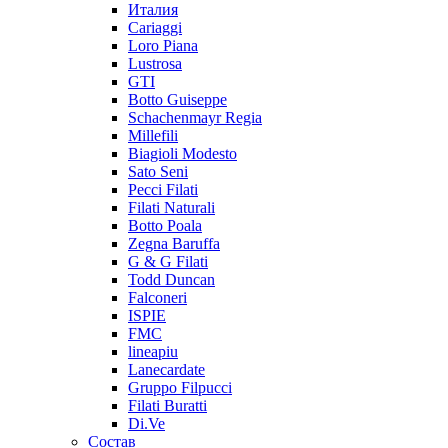
Италия
Cariaggi
Loro Piana
Lustrosa
GTI
Botto Guiseppe
Schachenmayr Regia
Millefili
Biagioli Modesto
Sato Seni
Pecci Filati
Filati Naturali
Botto Poala
Zegna Baruffa
G & G Filati
Todd Duncan
Falconeri
ISPIE
FMC
lineapiu
Lanecardate
Gruppo Filpucci
Filati Buratti
Di.Ve
Состав