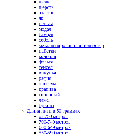
шелк
шерсть
эластан
як
пенька
модал
бамбук
соболь
металлизированный полиэстер
пайетки
конопля
фольга
тенсел
викунья
рафия
опоссум
крапива
горностай
лама
бусины
Длина нити в 50 граммах
от 750 метров
700-749 метров
600-649 метров
550-599 метров