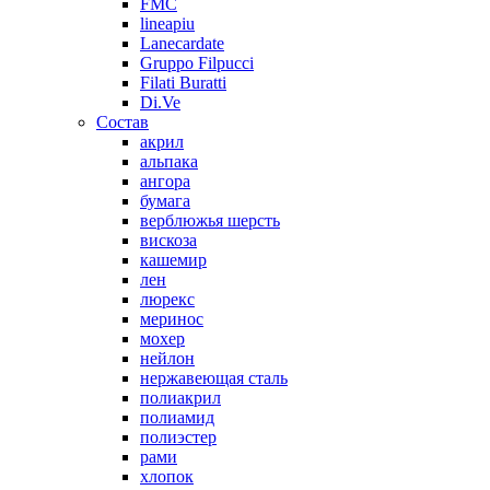
FMC
lineapiu
Lanecardate
Gruppo Filpucci
Filati Buratti
Di.Ve
Состав
акрил
альпака
ангора
бумага
верблюжья шерсть
вискоза
кашемир
лен
люрекс
меринос
мохер
нейлон
нержавеющая сталь
полиакрил
полиамид
полиэстер
рами
хлопок