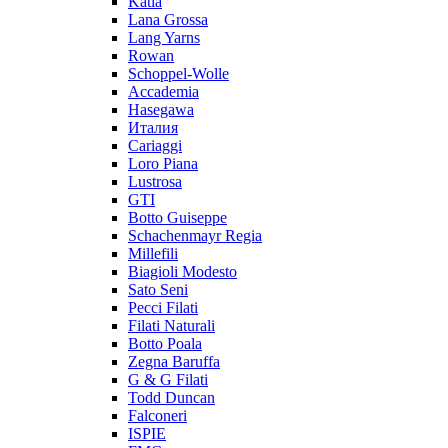
Katia
Lana Grossa
Lang Yarns
Rowan
Schoppel-Wolle
Accademia
Hasegawa
Италия
Cariaggi
Loro Piana
Lustrosa
GTI
Botto Guiseppe
Schachenmayr Regia
Millefili
Biagioli Modesto
Sato Seni
Pecci Filati
Filati Naturali
Botto Poala
Zegna Baruffa
G & G Filati
Todd Duncan
Falconeri
ISPIE