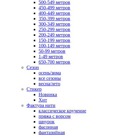
500-549 метров
450-499 метров
400-449 метров
350-399 метров
300-349 метров
250-299 метров
200-249 метров
150-199 метров
100-149 метров
50-99 метров
1-49 метров
650-700 метров
Сезон
осень/зима
все сезоны
весна/лето
Стикер
Новинка
Хит
Фактура нити
классическое кручение
пряжа с ворсом
шнурок
фасонная
фантазийная