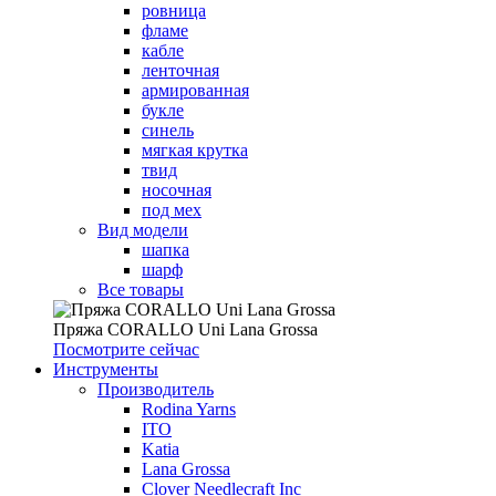
ровница
фламе
кабле
ленточная
армированная
букле
синель
мягкая крутка
твид
носочная
под мех
Вид модели
шапка
шарф
Все товары
Пряжа CORALLO Uni Lana Grossa
Посмотрите сейчас
Инструменты
Производитель
Rodina Yarns
ITO
Katia
Lana Grossa
Clover Needlecraft Inc