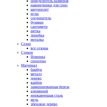
определитель размеров
наконечники для спиц
шнуроплет
иглы
соединитель
булавки
сантиметр
щетка
линейка
моталка
Сезон
все сезоны
Стикер
Новинка
спеццена
Материал
бамбук
металл
дерево
карбон
ламинированная береза
алюминий
нержавеющая сталь
медь
эбеновое дерево