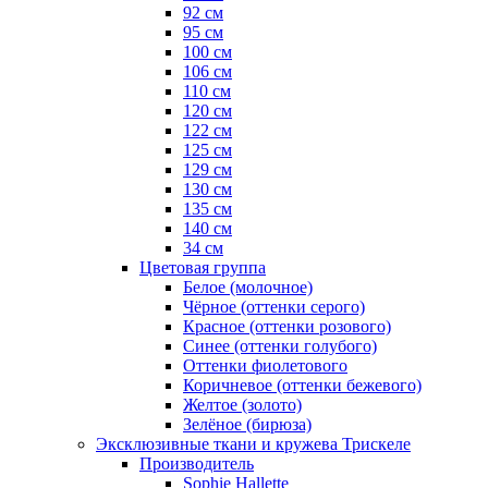
92 см
95 см
100 см
106 см
110 см
120 см
122 см
125 см
129 см
130 см
135 см
140 см
34 см
Цветовая группа
Белое (молочное)
Чёрное (оттенки серого)
Красное (оттенки розового)
Синее (оттенки голубого)
Оттенки фиолетового
Коричневое (оттенки бежевого)
Желтое (золото)
Зелёное (бирюза)
Эксклюзивные ткани и кружева Трискеле
Производитель
Sophie Hallette