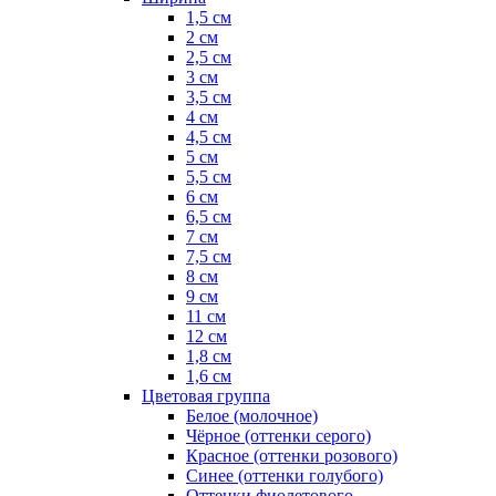
1,5 см
2 см
2,5 см
3 см
3,5 см
4 см
4,5 см
5 см
5,5 см
6 см
6,5 см
7 см
7,5 см
8 см
9 см
11 см
12 см
1,8 см
1,6 см
Цветовая группа
Белое (молочное)
Чёрное (оттенки серого)
Красное (оттенки розового)
Синее (оттенки голубого)
Оттенки фиолетового