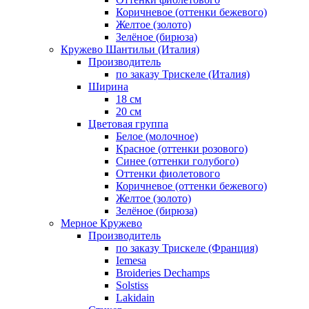
Коричневое (оттенки бежевого)
Желтое (золото)
Зелёное (бирюза)
Кружево Шантильи (Италия)
Производитель
по заказу Трискеле (Италия)
Ширина
18 см
20 см
Цветовая группа
Белое (молочное)
Красное (оттенки розового)
Синее (оттенки голубого)
Оттенки фиолетового
Коричневое (оттенки бежевого)
Желтое (золото)
Зелёное (бирюза)
Мерное Кружево
Производитель
по заказу Трискеле (Франция)
Iemesa
Broideries Dechamps
Solstiss
Lakidain