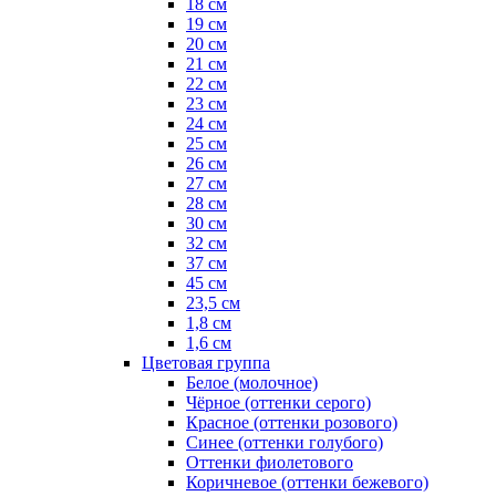
18 см
19 см
20 см
21 см
22 см
23 см
24 см
25 см
26 см
27 см
28 см
30 см
32 см
37 см
45 см
23,5 см
1,8 см
1,6 см
Цветовая группа
Белое (молочное)
Чёрное (оттенки серого)
Красное (оттенки розового)
Синее (оттенки голубого)
Оттенки фиолетового
Коричневое (оттенки бежевого)