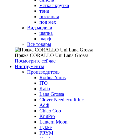
мягкая крутка
твид
носочная
под мех
Вид модели
шапка
шарф
Все товары
Пряжа CORALLO Uni Lana Grossa
Посмотрите сейчас
Инструменты
Производитель
Rodina Yarns
ITO
Katia
Lana Grossa
Clover Needlecraft Inc
Addi
Chiao Goo
KnitPro
Lantern Moon
Lykke
PRYM