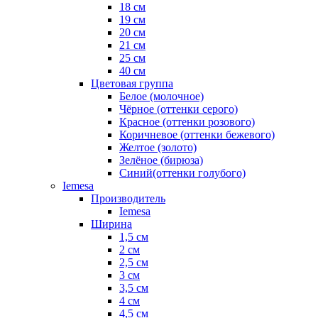
18 см
19 см
20 см
21 см
25 см
40 см
Цветовая группа
Белое (молочное)
Чёрное (оттенки серого)
Красное (оттенки розового)
Коричневое (оттенки бежевого)
Желтое (золото)
Зелёное (бирюза)
Синий(оттенки голубого)
Iemesa
Производитель
Iemesa
Ширина
1,5 см
2 см
2,5 см
3 см
3,5 см
4 см
4,5 см