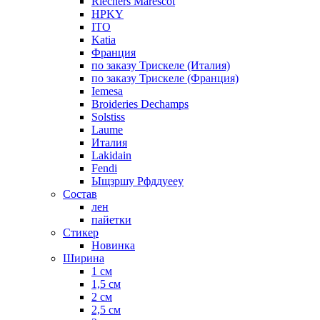
Riechers Marescot
HPKY
ITO
Katia
Франция
по заказу Трискеле (Италия)
по заказу Трискеле (Франция)
Iemesa
Broideries Dechamps
Solstiss
Laume
Италия
Lakidain
Fendi
Ыщзршу Рфддуееу
Состав
лен
пайетки
Стикер
Новинка
Ширина
1 см
1,5 см
2 см
2,5 см