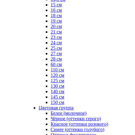
15 см
16 см
18 см
19 см
20 см
21 см
23 см
24 см
25 см
27 см
28 см
60 см
110 см
120 см
125 см
130 см
140 см
145 см
150 см
Цветовая группа
Белое (молочное)
Чёрное (оттенки серого)
Красное (оттенки розового)
Синее (оттенки голубого)
Оттенки фиолетового