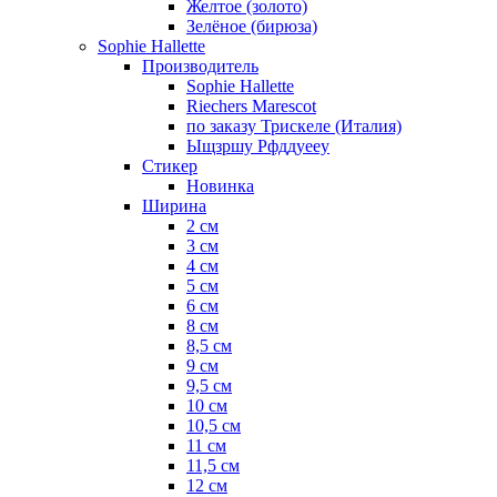
Желтое (золото)
Зелёное (бирюза)
Sophie Hallette
Производитель
Sophie Hallette
Riechers Marescot
по заказу Трискеле (Италия)
Ыщзршу Рфддуееу
Стикер
Новинка
Ширина
2 см
3 см
4 см
5 см
6 см
8 см
8,5 см
9 см
9,5 см
10 см
10,5 см
11 см
11,5 см
12 см