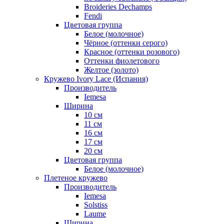
Broideries Dechamps
Fendi
Цветовая группа
Белое (молочное)
Чёрное (оттенки серого)
Красное (оттенки розового)
Оттенки фиолетового
Желтое (золото)
Кружево Ivory Lace (Испания)
Производитель
Iemesa
Ширина
10 см
11 см
16 см
17 см
20 см
Цветовая группа
Белое (молочное)
Плетеное кружево
Производитель
Iemesa
Solstiss
Laume
Ширина