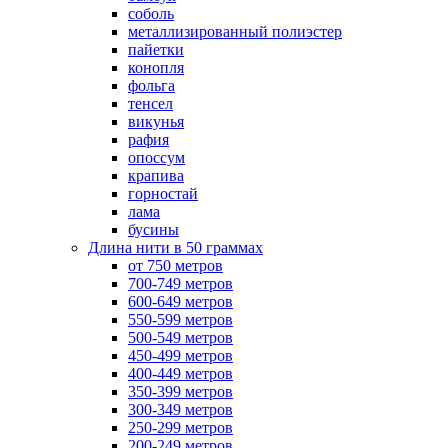
соболь
металлизированный полиэстер
пайетки
конопля
фольга
тенсел
викунья
рафия
опоссум
крапива
горностай
лама
бусины
Длина нити в 50 граммах
от 750 метров
700-749 метров
600-649 метров
550-599 метров
500-549 метров
450-499 метров
400-449 метров
350-399 метров
300-349 метров
250-299 метров
200-249 метров