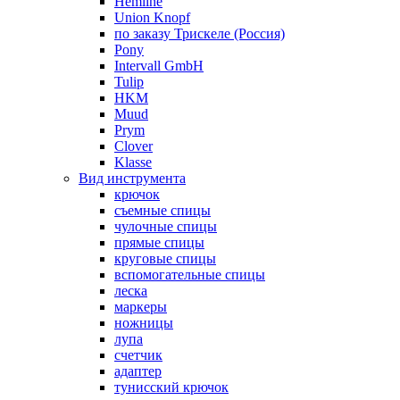
Hemline
Union Knopf
по заказу Трискеле (Россия)
Pony
Intervall GmbH
Tulip
HKM
Muud
Prym
Clover
Klasse
Вид инструмента
крючок
съемные спицы
чулочные спицы
прямые спицы
круговые спицы
вспомогательные спицы
леска
маркеры
ножницы
лупа
счетчик
адаптер
тунисский крючок