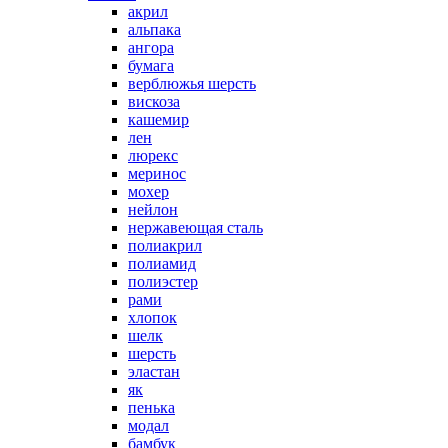
акрил
альпака
ангора
бумага
верблюжья шерсть
вискоза
кашемир
лен
люрекс
меринос
мохер
нейлон
нержавеющая сталь
полиакрил
полиамид
полиэстер
рами
хлопок
шелк
шерсть
эластан
як
пенька
модал
бамбук