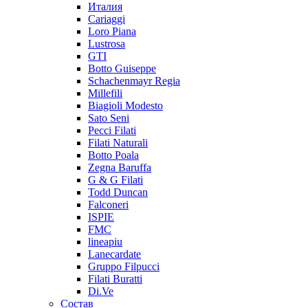
Италия
Cariaggi
Loro Piana
Lustrosa
GTI
Botto Guiseppe
Schachenmayr Regia
Millefili
Biagioli Modesto
Sato Seni
Pecci Filati
Filati Naturali
Botto Poala
Zegna Baruffa
G & G Filati
Todd Duncan
Falconeri
ISPIE
FMC
lineapiu
Lanecardate
Gruppo Filpucci
Filati Buratti
Di.Ve
Состав