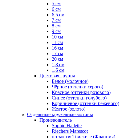
5 см
6 см
6,5 см
7 см
8 см
9 см
10 см
11 см
16 см
17 см
20 см
1,8 см
1,6 см
Цветовая группа
Белое (молочное)
Чёрное (оттенки серого)
Красное (оттенки розового)
Синее (оттенки голубого)
Коричневое (оттенки бежевого)
Желтое (золото)
Отдельные кружевные мотивы
Производитель
Sophie Hallette
Riechers Marescot
по заказу Трискеле (Франция)