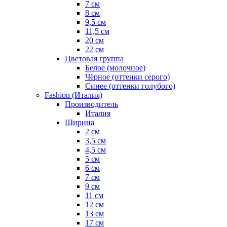
7 см
8 см
9,5 см
11,5 см
20 см
22 см
Цветовая группа
Белое (молочное)
Чёрное (оттенки серого)
Синее (оттенки голубого)
Fashion (Италия)
Производитель
Италия
Ширина
2 см
3,5 см
4,5 см
5 см
6 см
7 см
9 см
11 см
12 см
13 см
17 см