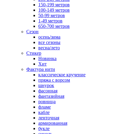
150-199 метров
100-149 метров
50-99 метров
1-49 метров
650-700 метров
Сезон
осень/зима
все сезоны
весна/лето
Стикер
Новинка
Хит
Фактура нити
классическое кручение
пряжа с ворсом
шнурок
фасонная
фантазийная
ровница
фламе
кабле
ленточная
армированная
букле
синель