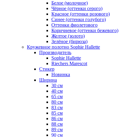
Белое (молочное)
Чёрное (оттенки серого)
Красное (оттенки розового)
Синее (оттенки голубого)
Оттенки фиолетового
Коричневое (оттенки бежевого)
Желтое (золото)
Зелёное (бирюза)
Кружевное полотно Sophie Hallette
Производитель
Sophie Hallette
Riechers Marescot
Стикер
Новинка
Ширина
30 см
40 см
65 см
80 см
83 см
85 см
86 см
88 см
89 см
90 см