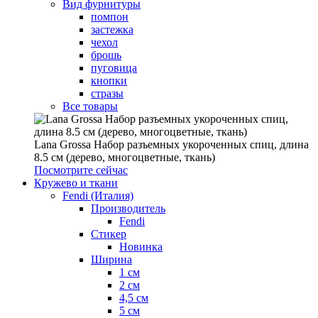
Вид фурнитуры
помпон
застежка
чехол
брошь
пуговица
кнопки
стразы
Все товары
Lana Grossa Набор разъемных укороченных спиц, длина
8.5 см (дерево, многоцветные, ткань)
Посмотрите сейчас
Кружево и ткани
Fendi (Италия)
Производитель
Fendi
Стикер
Новинка
Ширина
1 см
2 см
4,5 см
5 см