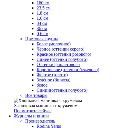
160 см
23,5 см
1,8 см
1,6 см
34 см
36 см
0,6 см
Цветовая группа
Белое (молочное)
Чёрное (оттенки серого)
Красное (оттенки розового)
Синее (оттенки голубого)
Оттенки фиолетового
Коричневое (оттенки бежевого)
Желтое (золото)
Зелёное (бирюза)
белое
Синий(оттенки голубого)
Все товары
Хлопковая манишка с кружевом
Посмотрите сейчас
Журналы и книги
Производитель
Rodina Yarns