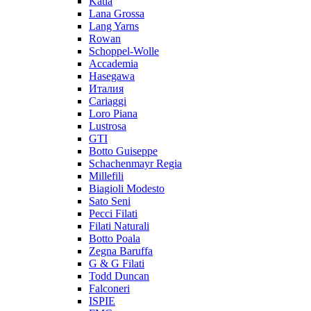
Katia
Lana Grossa
Lang Yarns
Rowan
Schoppel-Wolle
Accademia
Hasegawa
Италия
Cariaggi
Loro Piana
Lustrosa
GTI
Botto Guiseppe
Schachenmayr Regia
Millefili
Biagioli Modesto
Sato Seni
Pecci Filati
Filati Naturali
Botto Poala
Zegna Baruffa
G & G Filati
Todd Duncan
Falconeri
ISPIE