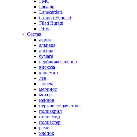
FMC
lineapiu
Lanecardate
Gruppo Filpucci
Filati Buratti
Di.Ve
Состав
акрил
альпака
ангора
бумага
верблюжья шерсть
вискоза
кашемир
лен
люрекс
меринос
мохер
нейлон
нержавеющая сталь
полиакрил
полиамид
полиэстер
рами
хлопок