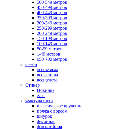
500-549 метров
450-499 метров
400-449 метров
350-399 метров
300-349 метров
250-299 метров
200-249 метров
150-199 метров
100-149 метров
50-99 метров
1-49 метров
650-700 метров
Сезон
осень/зима
все сезоны
весна/лето
Стикер
Новинка
Хит
Фактура нити
классическое кручение
пряжа с ворсом
шнурок
фасонная
фантазийная