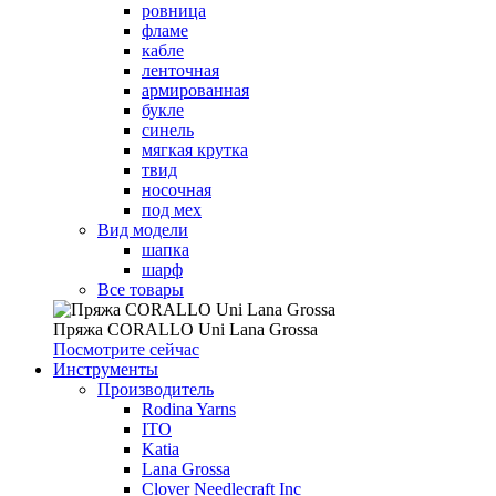
ровница
фламе
кабле
ленточная
армированная
букле
синель
мягкая крутка
твид
носочная
под мех
Вид модели
шапка
шарф
Все товары
Пряжа CORALLO Uni Lana Grossa
Посмотрите сейчас
Инструменты
Производитель
Rodina Yarns
ITO
Katia
Lana Grossa
Clover Needlecraft Inc