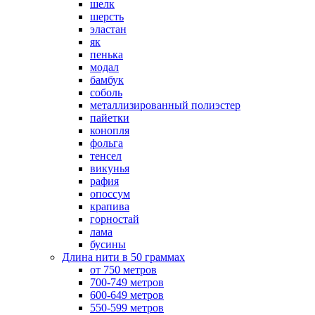
шелк
шерсть
эластан
як
пенька
модал
бамбук
соболь
металлизированный полиэстер
пайетки
конопля
фольга
тенсел
викунья
рафия
опоссум
крапива
горностай
лама
бусины
Длина нити в 50 граммах
от 750 метров
700-749 метров
600-649 метров
550-599 метров