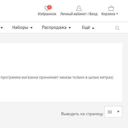
0
Избранное
Личный кабинет / Вход
Корзина
Корзина пуста
Наборы
Распродажа
Ещё
Пряжа CORALLO Uni Lana Grossa
Lana Grossa Набор разъемных укороченных спиц, длина 8.5 см (дерево, многоцветные, ткань)
Хлопковая манишка с кружевом
Описание BS Pull / простой летний пуловер (PDF)
 программа магазина принимает заказы только в целых метрах).
Выводить на страницу