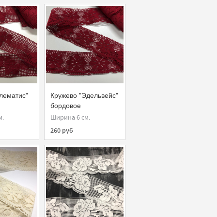
лематис"
Кружево "Эдельвейс"
бордовое
м.
Ширина 6 см.
260 руб