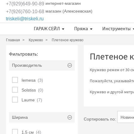
интернет-магазин
+7(929)649-90-89
магазин (Алексеевская)
+7(926)760-10-68
triskeli@triskeli.ru
ГАРАЖ СЕЙЛ
Пряжа
Инструменты
Длина нити в 50 граммах
Отдельные кружевные мотивы
Кружево Ivory Lace (Испания)
Кружево Шантильи (Италия)
Кружевное полотно Sophie Hallette
Эксклюзивные ткани и кружева Трискеле
Fashionbox Rodina Yarns
Комплекты материалов
Длина нити в 50 граммах
Длина нити в 50 граммах
Главная
Кружево
Плетеное кружево
Плетеное 
Фильтровать:
Производитель
Кружево режем от 30 см
Iemesa
(3)
Пожалуйста, указывайте
Solstiss
(0)
Кружево и другой мет
Laume
(7)
Ширина
Сортировать по:
1,5 см
(4)