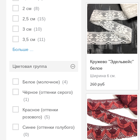
2 см
(8)
2,5 см
(15)
3 см
(10)
3,5 см
(11)
Больше ...
Кружево "Эдельвейс"
Цветовая группа
белое
Ширина 6 см.
Белое (молочное)
(4)
260 руб
Чёрное (оттенки серого)
(1)
Красное (оттенки
розового)
(5)
Синее (оттенки голубого)
(0)