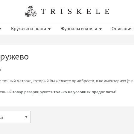
Кружево и ткани
Журналы и книги
Описания
кружево
.
 точный метраж, который Вы желаете приобрести, в комментариях (т.к.
ражный товар резервируются
только на условиях предоплаты
!