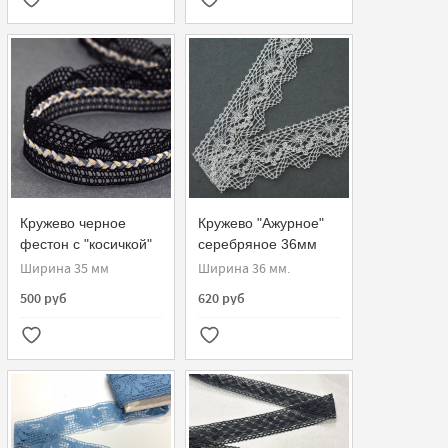
Кружево черное
Кружево "Ажурное"
фестон с "косичкой"
серебряное 36мм
деним
Ширина 35 мм
Ширина 36 мм.
500 руб
620 руб