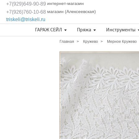
интернет-магазин
+7(929)649-90-89
магазин (Алексеевская)
+7(926)760-10-68
triskeli@triskeli.ru
ГАРАЖ СЕЙЛ
Пряжа
Инструменты
Длина нити в 50 граммах
Отдельные кружевные мотивы
Кружево Ivory Lace (Испания)
Кружево Шантильи (Италия)
Кружевное полотно Sophie Hallette
Эксклюзивные ткани и кружева Трискеле
Fashionbox Rodina Yarns
Комплекты материалов
Длина нити в 50 граммах
Длина нити в 50 граммах
Главная
Кружево
Мерное Кружево