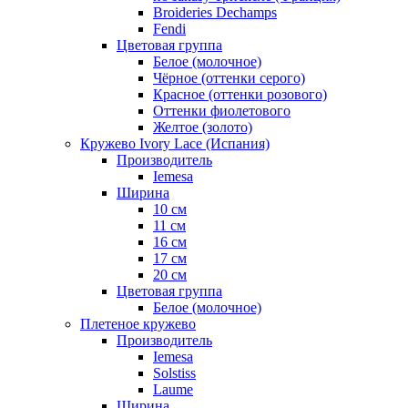
Broideries Dechamps
Fendi
Цветовая группа
Белое (молочное)
Чёрное (оттенки серого)
Красное (оттенки розового)
Оттенки фиолетового
Желтое (золото)
Кружево Ivory Lace (Испания)
Производитель
Iemesa
Ширина
10 см
11 см
16 см
17 см
20 см
Цветовая группа
Белое (молочное)
Плетеное кружево
Производитель
Iemesa
Solstiss
Laume
Ширина