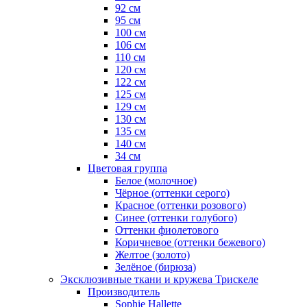
92 см
95 см
100 см
106 см
110 см
120 см
122 см
125 см
129 см
130 см
135 см
140 см
34 см
Цветовая группа
Белое (молочное)
Чёрное (оттенки серого)
Красное (оттенки розового)
Синее (оттенки голубого)
Оттенки фиолетового
Коричневое (оттенки бежевого)
Желтое (золото)
Зелёное (бирюза)
Эксклюзивные ткани и кружева Трискеле
Производитель
Sophie Hallette