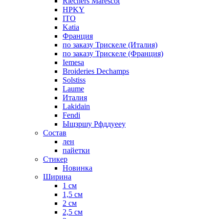
Riechers Marescot
HPKY
ITO
Katia
Франция
по заказу Трискеле (Италия)
по заказу Трискеле (Франция)
Iemesa
Broideries Dechamps
Solstiss
Laume
Италия
Lakidain
Fendi
Ыщзршу Рфддуееу
Состав
лен
пайетки
Стикер
Новинка
Ширина
1 см
1,5 см
2 см
2,5 см