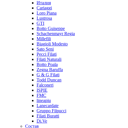
Италия
Cariaggi
Loro Piana
Lustrosa
GTI
Botto Guiseppe
Schachenmayr Regia
Millefili
Biagioli Modesto
Sato Seni
Pecci Filati
Filati Naturali
Botto Poala
Zegna Baruffa
G & G Filati
Todd Duncan
Falconeri
ISPIE
FMC
lineapiu
Lanecardate
Gruppo Filpucci
Filati Buratti
Di.Ve
Состав