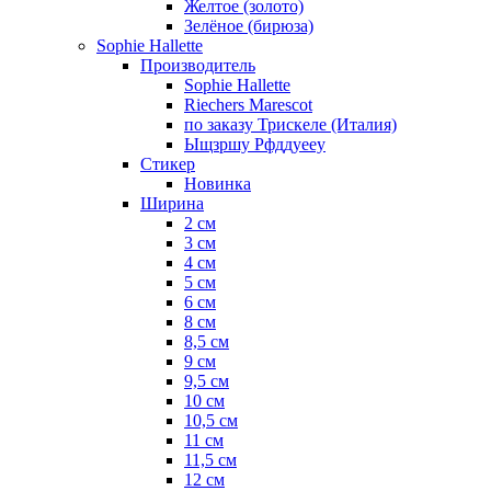
Желтое (золото)
Зелёное (бирюза)
Sophie Hallette
Производитель
Sophie Hallette
Riechers Marescot
по заказу Трискеле (Италия)
Ыщзршу Рфддуееу
Стикер
Новинка
Ширина
2 см
3 см
4 см
5 см
6 см
8 см
8,5 см
9 см
9,5 см
10 см
10,5 см
11 см
11,5 см
12 см