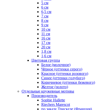
5 см
6 см
6,5 см
7 см
8 см
9 см
10 см
11 см
16 см
17 см
20 см
1,8 см
1,6 см
Цветовая группа
Белое (молочное)
Чёрное (оттенки серого)
Красное (оттенки розового)
Синее (оттенки голубого)
Коричневое (оттенки бежевого)
Желтое (золото)
Отдельные кружевные мотивы
Производитель
Sophie Hallette
Riechers Marescot
по заказу Трискеле (Франция)