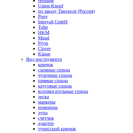
Hemline
Union Knopf
по заказу Трискеле (Россия)
Pony
Intervall GmbH
Tulip
HKM
Muud
Prym
Clover
Klasse
Вид инструмента
крючок
съемные спицы
чулочные спицы
прямые спицы
круговые спицы
вспомогательные спицы
леска
маркеры
ножницы
лупа
счетчик
адаптер
тунисский крючок