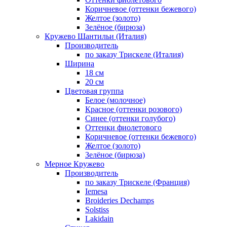
Коричневое (оттенки бежевого)
Желтое (золото)
Зелёное (бирюза)
Кружево Шантильи (Италия)
Производитель
по заказу Трискеле (Италия)
Ширина
18 см
20 см
Цветовая группа
Белое (молочное)
Красное (оттенки розового)
Синее (оттенки голубого)
Оттенки фиолетового
Коричневое (оттенки бежевого)
Желтое (золото)
Зелёное (бирюза)
Мерное Кружево
Производитель
по заказу Трискеле (Франция)
Iemesa
Broideries Dechamps
Solstiss
Lakidain