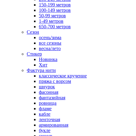
150-199 метров
100-149 метров
50-99 метров
1-49 метров
650-700 метров
Сезон
осень/зима
все сезоны
весна/лето
Стикер
Новинка
Хит
Фактура нити
классическое кручение
пряжа с ворсом
шнурок
фасонная
фантазийная
ровница
фламе
кабле
ленточная
армированная
букле
синель