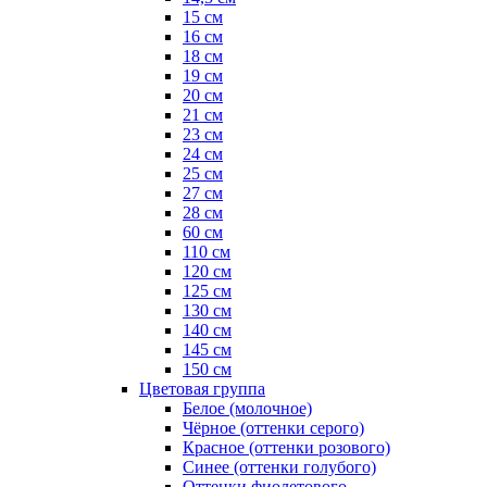
15 см
16 см
18 см
19 см
20 см
21 см
23 см
24 см
25 см
27 см
28 см
60 см
110 см
120 см
125 см
130 см
140 см
145 см
150 см
Цветовая группа
Белое (молочное)
Чёрное (оттенки серого)
Красное (оттенки розового)
Синее (оттенки голубого)
Оттенки фиолетового