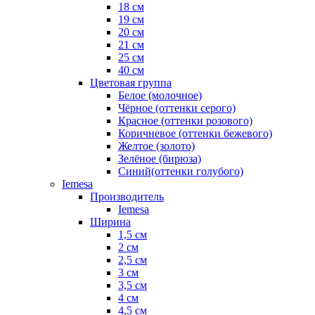
18 см
19 см
20 см
21 см
25 см
40 см
Цветовая группа
Белое (молочное)
Чёрное (оттенки серого)
Красное (оттенки розового)
Коричневое (оттенки бежевого)
Желтое (золото)
Зелёное (бирюза)
Синий(оттенки голубого)
Iemesa
Производитель
Iemesa
Ширина
1,5 см
2 см
2,5 см
3 см
3,5 см
4 см
4,5 см