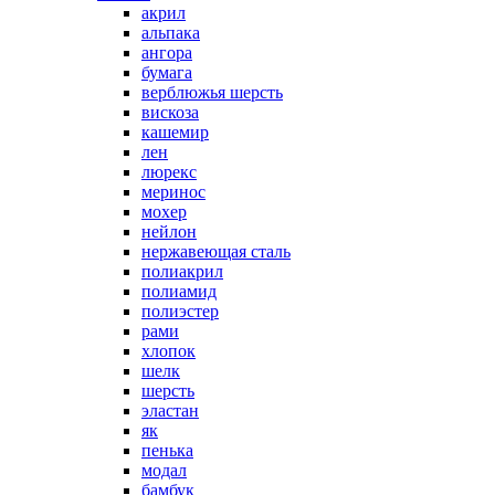
акрил
альпака
ангора
бумага
верблюжья шерсть
вискоза
кашемир
лен
люрекс
меринос
мохер
нейлон
нержавеющая сталь
полиакрил
полиамид
полиэстер
рами
хлопок
шелк
шерсть
эластан
як
пенька
модал
бамбук