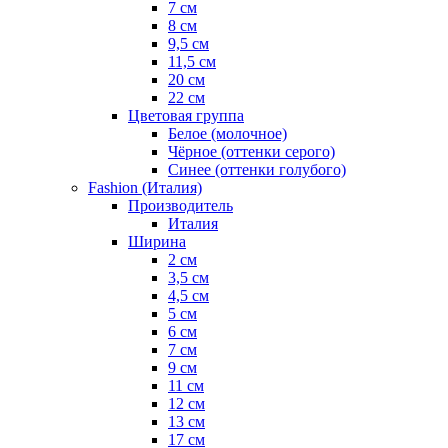
7 см
8 см
9,5 см
11,5 см
20 см
22 см
Цветовая группа
Белое (молочное)
Чёрное (оттенки серого)
Синее (оттенки голубого)
Fashion (Италия)
Производитель
Италия
Ширина
2 см
3,5 см
4,5 см
5 см
6 см
7 см
9 см
11 см
12 см
13 см
17 см