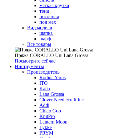
мягкая крутка
твид
носочная
под мех
Вид модели
шапка
шарф
Все товары
Пряжа CORALLO Uni Lana Grossa
Посмотрите сейчас
Инструменты
Производитель
Rodina Yarns
ITO
Katia
Lana Grossa
Clover Needlecraft Inc
Addi
Chiao Goo
KnitPro
Lantern Moon
Lykke
PRYM