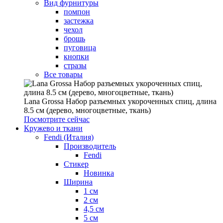
Вид фурнитуры
помпон
застежка
чехол
брошь
пуговица
кнопки
стразы
Все товары
Lana Grossa Набор разъемных укороченных спиц, длина
8.5 см (дерево, многоцветные, ткань)
Посмотрите сейчас
Кружево и ткани
Fendi (Италия)
Производитель
Fendi
Стикер
Новинка
Ширина
1 см
2 см
4,5 см
5 см