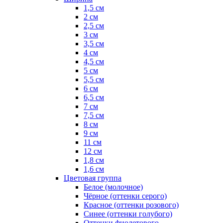
1,5 см
2 см
2,5 см
3 см
3,5 см
4 см
4,5 см
5 см
5,5 см
6 см
6,5 см
7 см
7,5 см
8 см
9 см
11 см
12 см
1,8 см
1,6 см
Цветовая группа
Белое (молочное)
Чёрное (оттенки серого)
Красное (оттенки розового)
Синее (оттенки голубого)
Оттенки фиолетового