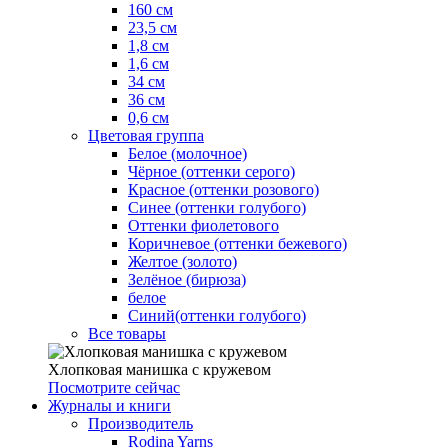
160 см
23,5 см
1,8 см
1,6 см
34 см
36 см
0,6 см
Цветовая группа
Белое (молочное)
Чёрное (оттенки серого)
Красное (оттенки розового)
Синее (оттенки голубого)
Оттенки фиолетового
Коричневое (оттенки бежевого)
Желтое (золото)
Зелёное (бирюза)
белое
Синий(оттенки голубого)
Все товары
Хлопковая манишка с кружевом
Посмотрите сейчас
Журналы и книги
Производитель
Rodina Yarns