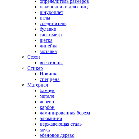
определитель размеров
наконечники для спиц
шнуроплет
иглы
соединитель
булавки
сантиметр
щетка
линейка
моталка
Сезон
все сезоны
Стикер
Новинка
спеццена
Материал
бамбук
металл
дерево
карбон
ламинированная береза
алюминий
нержавеющая сталь
медь
эбеновое дерево