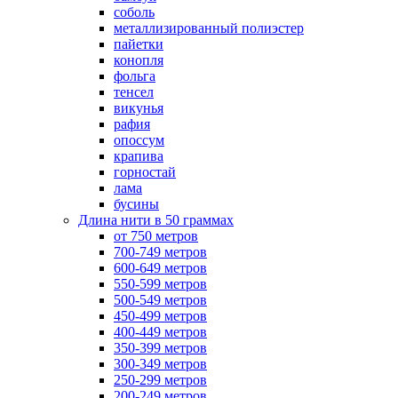
соболь
металлизированный полиэстер
пайетки
конопля
фольга
тенсел
викунья
рафия
опоссум
крапива
горностай
лама
бусины
Длина нити в 50 граммах
от 750 метров
700-749 метров
600-649 метров
550-599 метров
500-549 метров
450-499 метров
400-449 метров
350-399 метров
300-349 метров
250-299 метров
200-249 метров