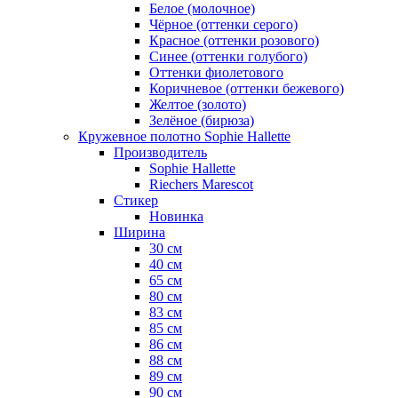
Белое (молочное)
Чёрное (оттенки серого)
Красное (оттенки розового)
Синее (оттенки голубого)
Оттенки фиолетового
Коричневое (оттенки бежевого)
Желтое (золото)
Зелёное (бирюза)
Кружевное полотно Sophie Hallette
Производитель
Sophie Hallette
Riechers Marescot
Стикер
Новинка
Ширина
30 см
40 см
65 см
80 см
83 см
85 см
86 см
88 см
89 см
90 см