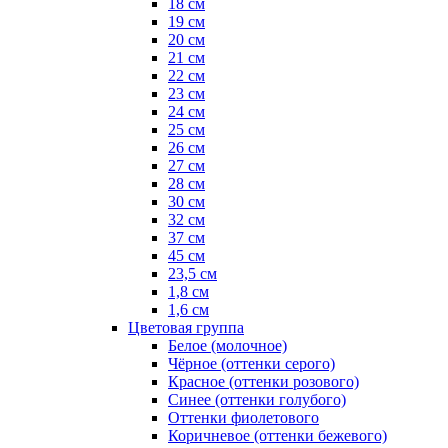
18 см
19 см
20 см
21 см
22 см
23 см
24 см
25 см
26 см
27 см
28 см
30 см
32 см
37 см
45 см
23,5 см
1,8 см
1,6 см
Цветовая группа
Белое (молочное)
Чёрное (оттенки серого)
Красное (оттенки розового)
Синее (оттенки голубого)
Оттенки фиолетового
Коричневое (оттенки бежевого)