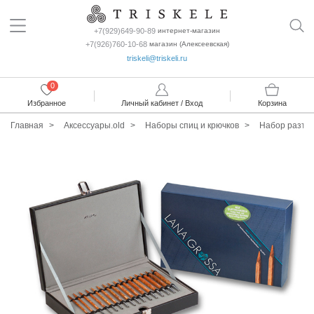
+7(929)649-90-89
интернет-магазин
+7(926)760-10-68
магазин (Алексеевская)
triskeli@triskeli.ru
0
Избранное
Личный кабинет / Вход
Корзина
Главная
Аксессуары.old
Наборы спиц и крючков
Набор разъем