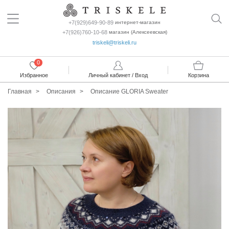
+7(929)649-90-89
интернет-магазин
+7(926)760-10-68
магазин (Алексеевская)
triskeli@triskeli.ru
0
Избранное
Личный кабинет / Вход
Корзина
Главная
Описания
Описание GLORIA Sweater