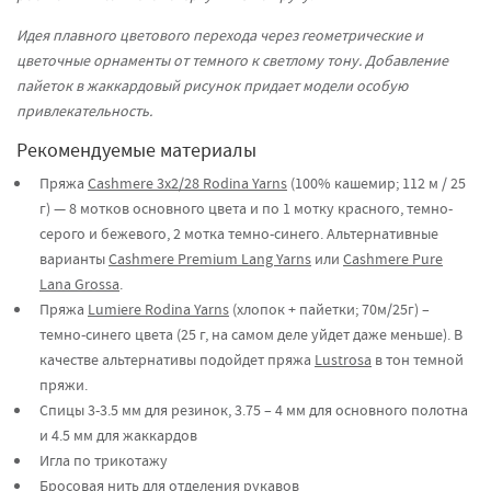
Идея плавного цветового перехода через геометрические и
цветочные орнаменты от темного к светлому тону. Добавление
пайеток в жаккардовый рисунок придает модели особую
привлекательность.
Рекомендуемые материалы
Пряжа
Cashmere 3x2/28 Rodina Yarns
(100% кашемир; 112 м / 25
г) — 8 мотков основного цвета и по 1 мотку красного, темно-
серого и бежевого, 2 мотка темно-синего. Альтернативные
варианты
Cashmere Premium Lang Yarns
или
Cashmere Pure
Lana Grossa
.
Пряжа
Lumiere Rodina Yarns
(хлопок + пайетки; 70м/25г) –
темно-синего цвета (25 г, на самом деле уйдет даже меньше). В
качестве альтернативы подойдет пряжа
Lustrosa
в тон темной
пряжи.
Спицы 3-3.5 мм для резинок, 3.75 – 4 мм для основного полотна
и 4.5 мм для жаккардов
Игла по трикотажу
Бросовая нить для отделения рукавов