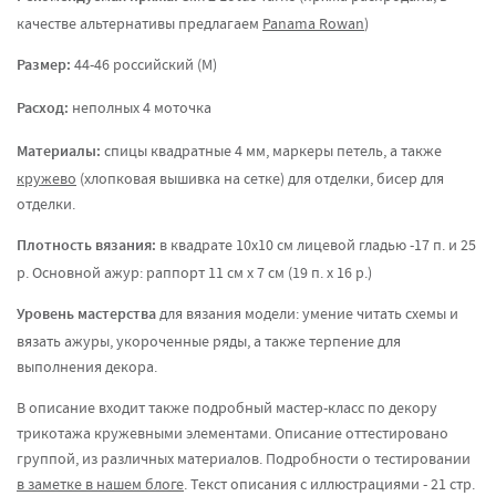
качестве альтернативы предлагаем
Panama Rowan
)
Размер:
44-46 российский (M)
Расход:
неполных 4 моточка
Материалы:
спицы квадратные 4 мм, маркеры петель, а также
кружево
(хлопковая вышивка на сетке) для отделки, бисер для
отделки.
Плотность вязания:
в квадрате 10х10 см лицевой гладью -17 п. и 25
р. Основной ажур: раппорт 11 см х 7 см (19 п. х 16 р.)
Уровень мастерства
для вязания модели: умение читать схемы и
вязать ажуры, укороченные ряды, а также терпение для
выполнения декора.
В описание входит также подробный мастер-класс по декору
трикотажа кружевными элементами. Описание оттестировано
группой, из различных материалов. Подробности о тестировании
в заметке в нашем блоге
. Текст описания с иллюстрациями - 21 стр.