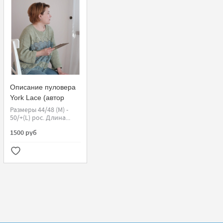
Описание пуловера
York Lace (автор
Лена Родина)
Размеры 44/48 (M) -
50/+(L) рос. Длина...
1500 руб