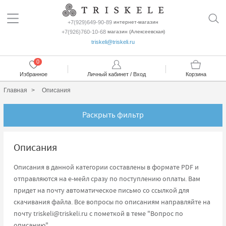
+7(929)649-90-89
интернет-магазин
+7(926)760-10-68
магазин (Алексеевская)
triskeli@triskeli.ru
0
Избранное
Личный кабинет / Вход
Корзина
Главная
Описания
Раскрыть фильтр
Описания
Описания в данной категории составлены в формате PDF и
отправляются на е-мейл сразу по поступлению оплаты. Вам
придет на почту автоматическое письмо со ссылкой для
скачивания файла. Все вопросы по описаниям направляйте на
почту
triskeli@triskeli.ru
с пометкой в теме "Вопрос по
описанию".