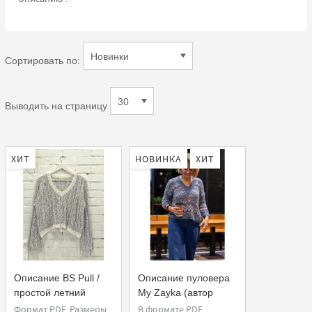
Сортировать по:
Выводить на страницу
ХИТ
НОВИНКА
ХИТ
Описание BS Pull /
Описание пуловера
простой летний
My Zayka (автор
пуловер (PDF)
Лена Родина)
Формат PDF. Размеры
В формате PDF.