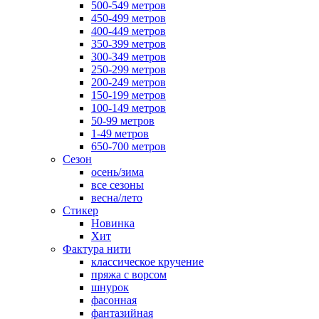
500-549 метров
450-499 метров
400-449 метров
350-399 метров
300-349 метров
250-299 метров
200-249 метров
150-199 метров
100-149 метров
50-99 метров
1-49 метров
650-700 метров
Сезон
осень/зима
все сезоны
весна/лето
Стикер
Новинка
Хит
Фактура нити
классическое кручение
пряжа с ворсом
шнурок
фасонная
фантазийная