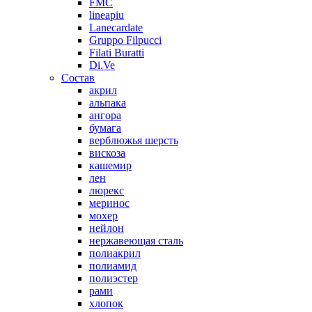
FMC
lineapiu
Lanecardate
Gruppo Filpucci
Filati Buratti
Di.Ve
Состав
акрил
альпака
ангора
бумага
верблюжья шерсть
вискоза
кашемир
лен
люрекс
меринос
мохер
нейлон
нержавеющая сталь
полиакрил
полиамид
полиэстер
рами
хлопок