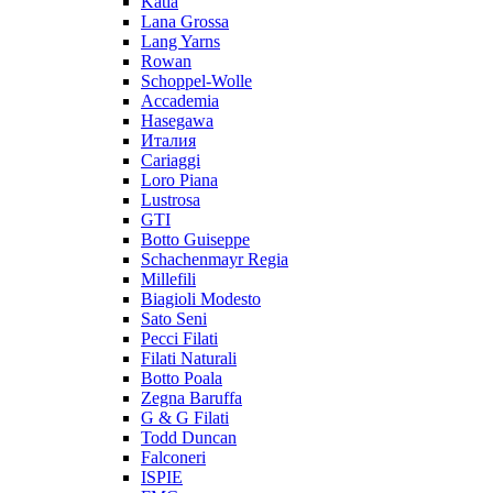
Katia
Lana Grossa
Lang Yarns
Rowan
Schoppel-Wolle
Accademia
Hasegawa
Италия
Cariaggi
Loro Piana
Lustrosa
GTI
Botto Guiseppe
Schachenmayr Regia
Millefili
Biagioli Modesto
Sato Seni
Pecci Filati
Filati Naturali
Botto Poala
Zegna Baruffa
G & G Filati
Todd Duncan
Falconeri
ISPIE