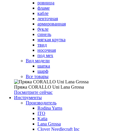
ровница
фламе
кабле
ленточная
армированная
букле
синель
мягкая крутка
твид
носочная
под мех
Вид модели
шапка
шарф
Все товары
Пряжа CORALLO Uni Lana Grossa
Посмотрите сейчас
Инструменты
Производитель
Rodina Yarns
ITO
Katia
Lana Grossa
Clover Needlecraft Inc