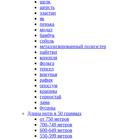
шелк
шерсть
эластан
як
пенька
модал
бамбук
соболь
металлизированный полиэстер
пайетки
конопля
фольга
тенсел
викунья
рафия
опоссум
крапива
горностай
лама
бусины
Длина нити в 50 граммах
от 750 метров
700-749 метров
600-649 метров
550-599 метров