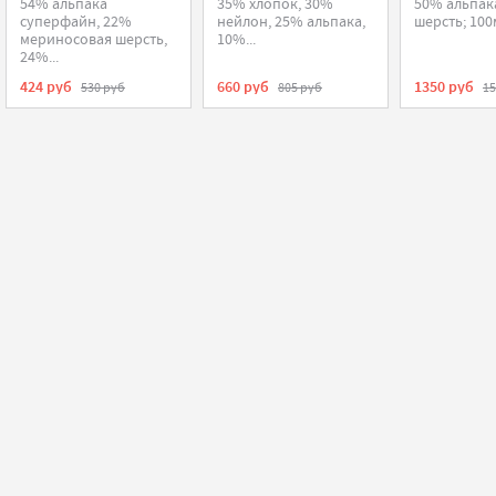
Yarns
54% альпака
35% хлопок, 30%
50% альпак
суперфайн, 22%
нейлон, 25% альпака,
шерсть; 100
мериносовая шерсть,
10%...
24%...
424 руб
660 руб
1350 руб
530 руб
805 руб
15