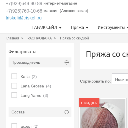
интернет-магазин
+7(929)649-90-89
магазин (Алексеевская)
+7(926)760-10-68
triskeli@triskeli.ru
ГАРАЖ СЕЙЛ
Пряжа
Инструменты
Длина нити в 50 граммах
Отдельные кружевные мотивы
Кружево Ivory Lace (Испания)
Кружево Шантильи (Италия)
Кружевное полотно Sophie Hallette
Эксклюзивные ткани и кружева Трискеле
Fashionbox Rodina Yarns
Комплекты материалов
Длина нити в 50 граммах
Длина нити в 50 граммах
Главная
РАСПРОДАЖА
Пряжа со скидкой
Пряжа со с
Фильтровать:
Производитель
Katia
(2)
Сортировать по:
Lana Grossa
(4)
Lang Yarns
(3)
СКИДКА
Состав
акрил
(2)