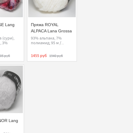
E Lang
Пряжа ROYAL
ALPACA Lana Grossa
 (сури),
93% альпака, 7%
, 3%
полиамид; 95 м /...
1455 руб
05 руб
1940 руб
NOR Lang