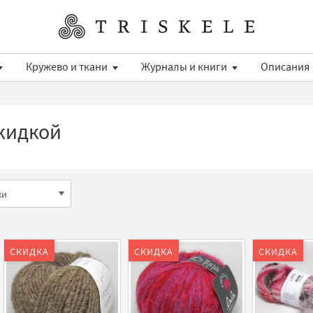
Кружево и ткани
Журналы и книги
Описания
кидкой
СКИДКА
СКИДКА
СКИДКА