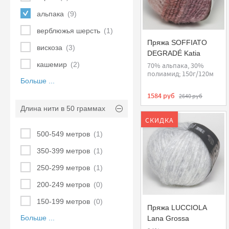
альпака
(9)
верблюжья шерсть
(1)
Пряжа SOFFIATO
вискоза
(3)
DEGRADÉ Katia
кашемир
(2)
70% альпака, 30%
полиамид; 150г/120м
Больше ...
1584 руб
2640 руб
Длина нити в 50 граммах
СКИДКА
500-549 метров
(1)
350-399 метров
(1)
250-299 метров
(1)
200-249 метров
(0)
150-199 метров
(0)
Пряжа LUCCIOLA
Больше ...
Lana Grossa