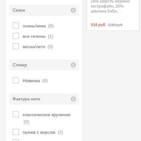
24% шерсть мерино
экстрафайн, 20%
Сезон
альпака бэби,...
934 руб
1245 руб
осень/зима
(8)
все сезоны
(1)
весна/лето
(0)
Стикер
Новинка
(0)
Фактура нити
классическое кручение
(0)
пряжа с ворсом
(2)