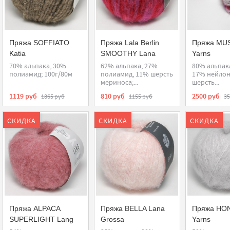
Пряжа SOFFIATO
Пряжа Lala Berlin
Пряжа MUS
Katia
SMOOTHY Lana
Yarns
Grossa
70% альпака, 30%
62% альпака, 27%
80% альпака
полиамид; 100г/80м
полиамид, 11% шерсть
17% нейлон
мериноса;...
шерсть...
1119 руб
810 руб
2500 руб
1865 руб
1155 руб
35
СКИДКА
СКИДКА
СКИДКА
Пряжа ALPACA
Пряжа BELLA Lana
Пряжа HO
SUPERLIGHT Lang
Grossa
Yarns