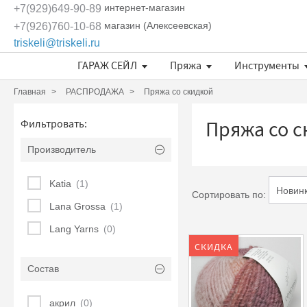
интернет-магазин
+7(929)649-90-89
магазин (Алексеевская)
+7(926)760-10-68
triskeli@triskeli.ru
ГАРАЖ СЕЙЛ
Пряжа
Инструменты
Длина нити в 50 граммах
Отдельные кружевные мотивы
Кружево Ivory Lace (Испания)
Кружево Шантильи (Италия)
Кружевное полотно Sophie Hallette
Эксклюзивные ткани и кружева Трискеле
Fashionbox Rodina Yarns
Комплекты материалов
Длина нити в 50 граммах
Длина нити в 50 граммах
Главная
РАСПРОДАЖА
Пряжа со скидкой
Пряжа со с
Фильтровать:
Производитель
Katia
(1)
Сортировать по:
Lana Grossa
(1)
Lang Yarns
(0)
СКИДКА
Состав
акрил
(0)