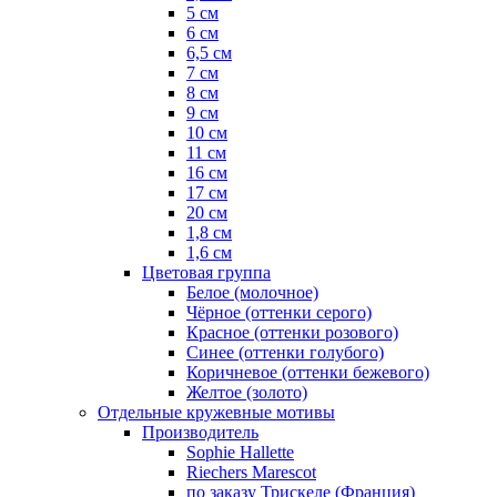
5 см
6 см
6,5 см
7 см
8 см
9 см
10 см
11 см
16 см
17 см
20 см
1,8 см
1,6 см
Цветовая группа
Белое (молочное)
Чёрное (оттенки серого)
Красное (оттенки розового)
Синее (оттенки голубого)
Коричневое (оттенки бежевого)
Желтое (золото)
Отдельные кружевные мотивы
Производитель
Sophie Hallette
Riechers Marescot
по заказу Трискеле (Франция)