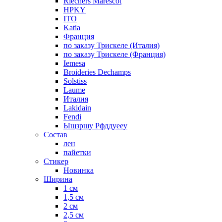
Riechers Marescot
HPKY
ITO
Katia
Франция
по заказу Трискеле (Италия)
по заказу Трискеле (Франция)
Iemesa
Broideries Dechamps
Solstiss
Laume
Италия
Lakidain
Fendi
Ыщзршу Рфддуееу
Состав
лен
пайетки
Стикер
Новинка
Ширина
1 см
1,5 см
2 см
2,5 см