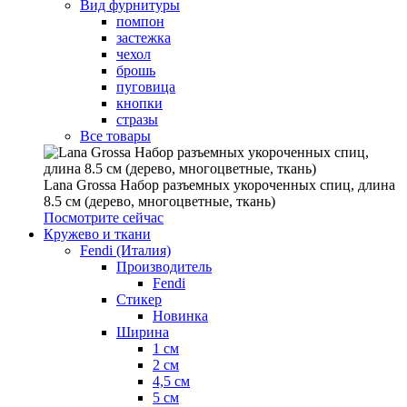
Вид фурнитуры
помпон
застежка
чехол
брошь
пуговица
кнопки
стразы
Все товары
Lana Grossa Набор разъемных укороченных спиц, длина
8.5 см (дерево, многоцветные, ткань)
Посмотрите сейчас
Кружево и ткани
Fendi (Италия)
Производитель
Fendi
Стикер
Новинка
Ширина
1 см
2 см
4,5 см
5 см