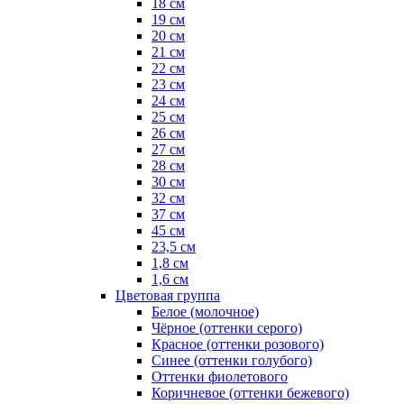
18 см
19 см
20 см
21 см
22 см
23 см
24 см
25 см
26 см
27 см
28 см
30 см
32 см
37 см
45 см
23,5 см
1,8 см
1,6 см
Цветовая группа
Белое (молочное)
Чёрное (оттенки серого)
Красное (оттенки розового)
Синее (оттенки голубого)
Оттенки фиолетового
Коричневое (оттенки бежевого)