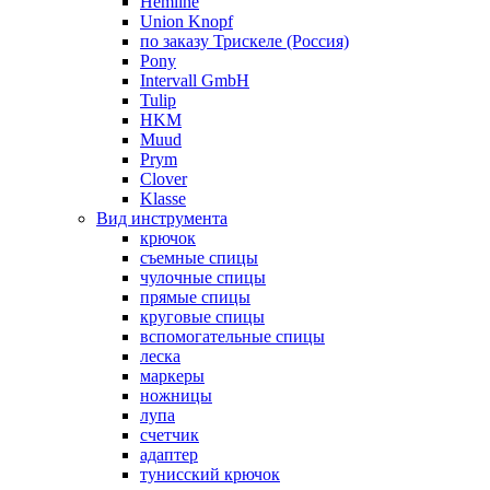
Hemline
Union Knopf
по заказу Трискеле (Россия)
Pony
Intervall GmbH
Tulip
HKM
Muud
Prym
Clover
Klasse
Вид инструмента
крючок
съемные спицы
чулочные спицы
прямые спицы
круговые спицы
вспомогательные спицы
леска
маркеры
ножницы
лупа
счетчик
адаптер
тунисский крючок