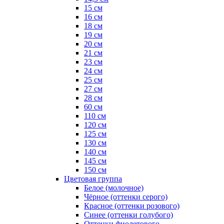
15 см
16 см
18 см
19 см
20 см
21 см
23 см
24 см
25 см
27 см
28 см
60 см
110 см
120 см
125 см
130 см
140 см
145 см
150 см
Цветовая группа
Белое (молочное)
Чёрное (оттенки серого)
Красное (оттенки розового)
Синее (оттенки голубого)
Оттенки фиолетового