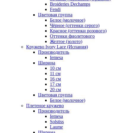
Broideries Dechamps
Fendi
Цветовая группа
Белое (молочное)
Чёрное (оттенки серого)
Красное (оттенки розового)
Оттенки фиолетового
Желтое (золото)
Кружево Ivory Lace (Испания)
Производитель
Iemesa
Ширина
10 см
11 см
16 см
17 см
20 см
Цветовая группа
Белое (молочное)
Плетеное кружево
Производитель
Iemesa
Solstiss
Laume
Ширина