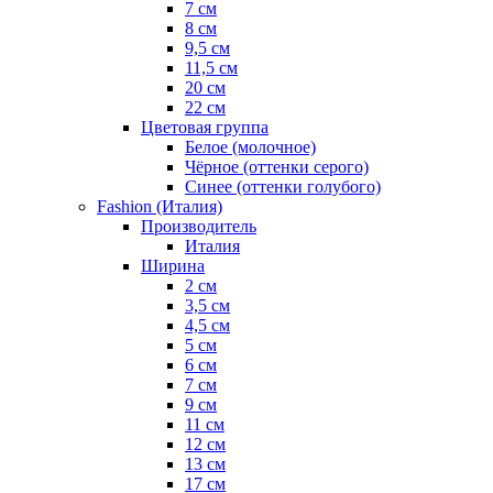
7 см
8 см
9,5 см
11,5 см
20 см
22 см
Цветовая группа
Белое (молочное)
Чёрное (оттенки серого)
Синее (оттенки голубого)
Fashion (Италия)
Производитель
Италия
Ширина
2 см
3,5 см
4,5 см
5 см
6 см
7 см
9 см
11 см
12 см
13 см
17 см