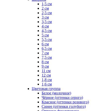
1,5 см
2 см
2,5 см
3 см
3,5 см
4 см
4,5 см
5 см
5,5 см
6 см
6,5 см
7 см
7,5 см
8 см
9 см
11 см
12 см
1,8 см
1,6 см
Цветовая группа
Белое (молочное)
Чёрное (оттенки серого)
Красное (оттенки розового)
Синее (оттенки голубого)
Оттенки фиолетового