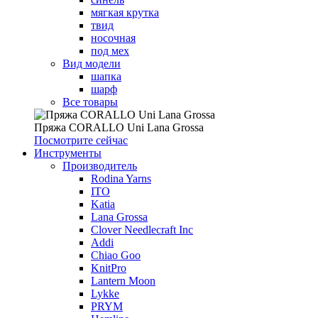
мягкая крутка
твид
носочная
под мех
Вид модели
шапка
шарф
Все товары
Пряжа CORALLO Uni Lana Grossa
Посмотрите сейчас
Инструменты
Производитель
Rodina Yarns
ITO
Katia
Lana Grossa
Clover Needlecraft Inc
Addi
Chiao Goo
KnitPro
Lantern Moon
Lykke
PRYM