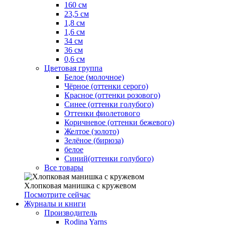
160 см
23,5 см
1,8 см
1,6 см
34 см
36 см
0,6 см
Цветовая группа
Белое (молочное)
Чёрное (оттенки серого)
Красное (оттенки розового)
Синее (оттенки голубого)
Оттенки фиолетового
Коричневое (оттенки бежевого)
Желтое (золото)
Зелёное (бирюза)
белое
Синий(оттенки голубого)
Все товары
Хлопковая манишка с кружевом
Посмотрите сейчас
Журналы и книги
Производитель
Rodina Yarns