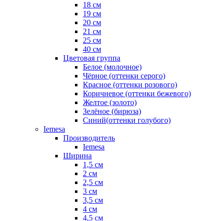
18 см
19 см
20 см
21 см
25 см
40 см
Цветовая группа
Белое (молочное)
Чёрное (оттенки серого)
Красное (оттенки розового)
Коричневое (оттенки бежевого)
Желтое (золото)
Зелёное (бирюза)
Синий(оттенки голубого)
Iemesa
Производитель
Iemesa
Ширина
1,5 см
2 см
2,5 см
3 см
3,5 см
4 см
4,5 см