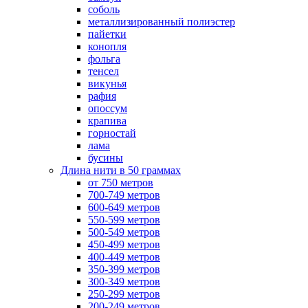
соболь
металлизированный полиэстер
пайетки
конопля
фольга
тенсел
викунья
рафия
опоссум
крапива
горностай
лама
бусины
Длина нити в 50 граммах
от 750 метров
700-749 метров
600-649 метров
550-599 метров
500-549 метров
450-499 метров
400-449 метров
350-399 метров
300-349 метров
250-299 метров
200-249 метров