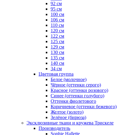
92 см
95 см
100 см
106 см
110 см
120 см
122 см
125 см
129 см
130 см
135 см
140 см
34 см
Цветовая группа
Белое (молочное)
Чёрное (оттенки серого)
Красное (оттенки розового)
Синее (оттенки голубого)
Оттенки фиолетового
Коричневое (оттенки бежевого)
Желтое (золото)
Зелёное (бирюза)
Эксклюзивные ткани и кружева Трискеле
Производитель
Sophie Hallette