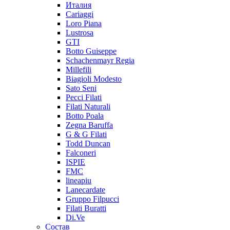
Италия
Cariaggi
Loro Piana
Lustrosa
GTI
Botto Guiseppe
Schachenmayr Regia
Millefili
Biagioli Modesto
Sato Seni
Pecci Filati
Filati Naturali
Botto Poala
Zegna Baruffa
G & G Filati
Todd Duncan
Falconeri
ISPIE
FMC
lineapiu
Lanecardate
Gruppo Filpucci
Filati Buratti
Di.Ve
Состав