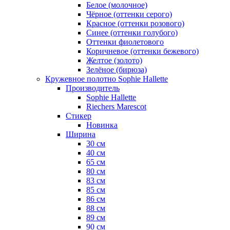
Белое (молочное)
Чёрное (оттенки серого)
Красное (оттенки розового)
Синее (оттенки голубого)
Оттенки фиолетового
Коричневое (оттенки бежевого)
Желтое (золото)
Зелёное (бирюза)
Кружевное полотно Sophie Hallette
Производитель
Sophie Hallette
Riechers Marescot
Стикер
Новинка
Ширина
30 см
40 см
65 см
80 см
83 см
85 см
86 см
88 см
89 см
90 см