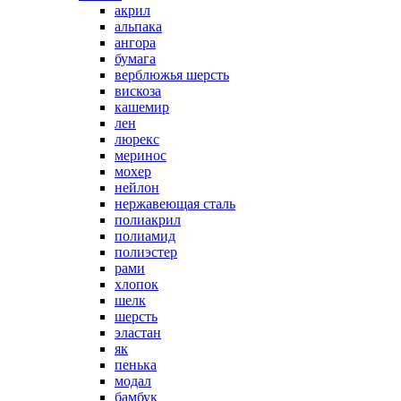
акрил
альпака
ангора
бумага
верблюжья шерсть
вискоза
кашемир
лен
люрекс
меринос
мохер
нейлон
нержавеющая сталь
полиакрил
полиамид
полиэстер
рами
хлопок
шелк
шерсть
эластан
як
пенька
модал
бамбук