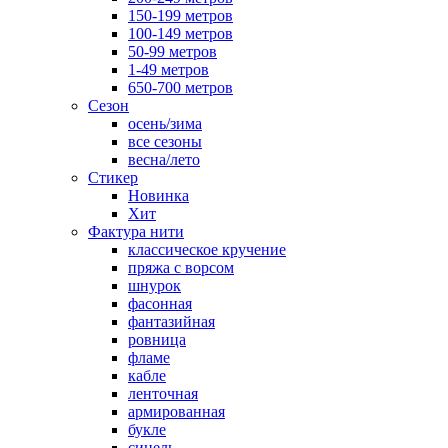
150-199 метров
100-149 метров
50-99 метров
1-49 метров
650-700 метров
Сезон
осень/зима
все сезоны
весна/лето
Стикер
Новинка
Хит
Фактура нити
классическое кручение
пряжа с ворсом
шнурок
фасонная
фантазийная
ровница
фламе
кабле
ленточная
армированная
букле
синель