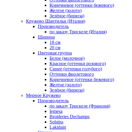
Коричневое (оттенки бежевого)
Желтое (золото)
Зелёное (бирюза)
Кружево Шантильи (Италия)
Производитель
по заказу Трискеле (Италия)
Ширина
18 см
20 см
Цветовая группа
Белое (молочное)
Красное (оттенки розового)
Синее (оттенки голубого)
Оттенки фиолетового
Коричневое (оттенки бежевого)
Желтое (золото)
Зелёное (бирюза)
Мерное Кружево
Производитель
по заказу Трискеле (Франция)
Iemesa
Broideries Dechamps
Solstiss
Lakidain