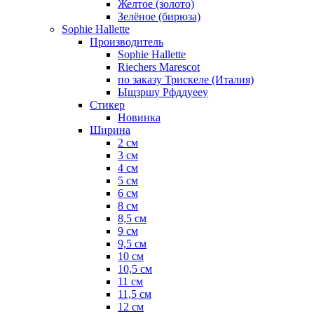
Желтое (золото)
Зелёное (бирюза)
Sophie Hallette
Производитель
Sophie Hallette
Riechers Marescot
по заказу Трискеле (Италия)
Ыщзршу Рфддуееу
Стикер
Новинка
Ширина
2 см
3 см
4 см
5 см
6 см
8 см
8,5 см
9 см
9,5 см
10 см
10,5 см
11 см
11,5 см
12 см