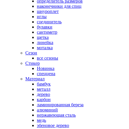
определитель размеров
наконечники для спиц
шнуроплет
иглы
соединитель
булавки
сантиметр
щетка
линейка
моталка
Сезон
все сезоны
Стикер
Новинка
спеццена
Материал
бамбук
металл
дерево
карбон
ламинированная береза
алюминий
нержавеющая сталь
медь
эбеновое дерево