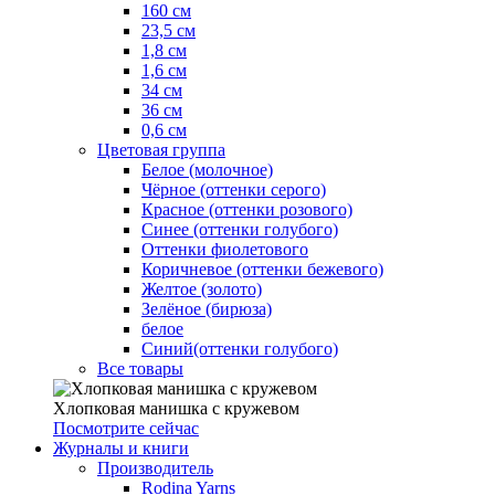
160 см
23,5 см
1,8 см
1,6 см
34 см
36 см
0,6 см
Цветовая группа
Белое (молочное)
Чёрное (оттенки серого)
Красное (оттенки розового)
Синее (оттенки голубого)
Оттенки фиолетового
Коричневое (оттенки бежевого)
Желтое (золото)
Зелёное (бирюза)
белое
Синий(оттенки голубого)
Все товары
Хлопковая манишка с кружевом
Посмотрите сейчас
Журналы и книги
Производитель
Rodina Yarns