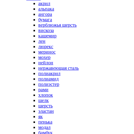
акрил
альпака
ангора
бумага
верблюжья шерсть
вискоза
кашемир
лен
люрекс
меринос
мохер
нейлон
нержавеющая сталь
полиакрил
полиамид
полиэстер
рами
хлопок
шелк
шерсть
эластан
як
пенька
модал
бамбук