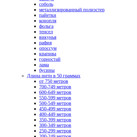
соболь
металлизированный полиэстер
пайетки
конопля
фольга
тенсел
викунья
рафия
опоссум
крапива
горностай
лама
бусины
Длина нити в 50 граммах
от 750 метров
700-749 метров
600-649 метров
550-599 метров
500-549 метров
450-499 метров
400-449 метров
350-399 метров
300-349 метров
250-299 метров
200-249 метров