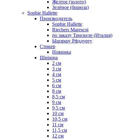
Желтое (золото)
Зелёное (бирюза)
Sophie Hallette
Производитель
Sophie Hallette
Riechers Marescot
по заказу Трискеле (Италия)
Ыщзршу Рфддуееу
Стикер
Новинка
Ширина
2 см
3 см
4 см
5 см
6 см
8 см
8,5 см
9 см
9,5 см
10 см
10,5 см
11 см
11,5 см
12 см