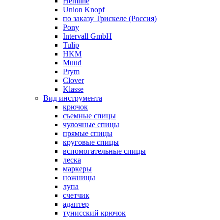
Hemline
Union Knopf
по заказу Трискеле (Россия)
Pony
Intervall GmbH
Tulip
HKM
Muud
Prym
Clover
Klasse
Вид инструмента
крючок
съемные спицы
чулочные спицы
прямые спицы
круговые спицы
вспомогательные спицы
леска
маркеры
ножницы
лупа
счетчик
адаптер
тунисский крючок