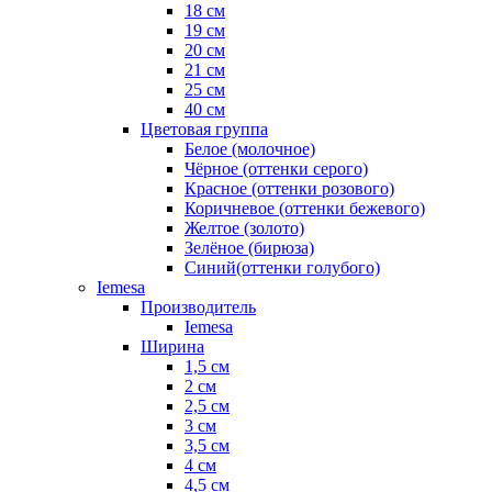
18 см
19 см
20 см
21 см
25 см
40 см
Цветовая группа
Белое (молочное)
Чёрное (оттенки серого)
Красное (оттенки розового)
Коричневое (оттенки бежевого)
Желтое (золото)
Зелёное (бирюза)
Синий(оттенки голубого)
Iemesa
Производитель
Iemesa
Ширина
1,5 см
2 см
2,5 см
3 см
3,5 см
4 см
4,5 см