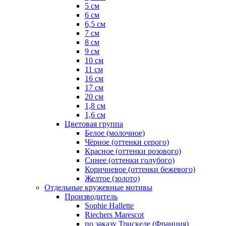
5 см
6 см
6,5 см
7 см
8 см
9 см
10 см
11 см
16 см
17 см
20 см
1,8 см
1,6 см
Цветовая группа
Белое (молочное)
Чёрное (оттенки серого)
Красное (оттенки розового)
Синее (оттенки голубого)
Коричневое (оттенки бежевого)
Желтое (золото)
Отдельные кружевные мотивы
Производитель
Sophie Hallette
Riechers Marescot
по заказу Трискеле (Франция)