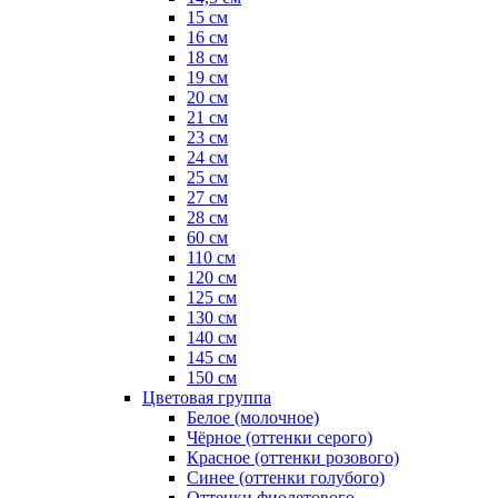
15 см
16 см
18 см
19 см
20 см
21 см
23 см
24 см
25 см
27 см
28 см
60 см
110 см
120 см
125 см
130 см
140 см
145 см
150 см
Цветовая группа
Белое (молочное)
Чёрное (оттенки серого)
Красное (оттенки розового)
Синее (оттенки голубого)
Оттенки фиолетового