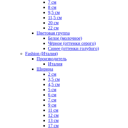
7 см
8 см
9,5 см
11,5 см
20 см
22 см
Цветовая группа
Белое (молочное)
Чёрное (оттенки серого)
Синее (оттенки голубого)
Fashion (Италия)
Производитель
Италия
Ширина
2 см
3,5 см
4,5 см
5 см
6 см
7 см
9 см
11 см
12 см
13 см
17 см