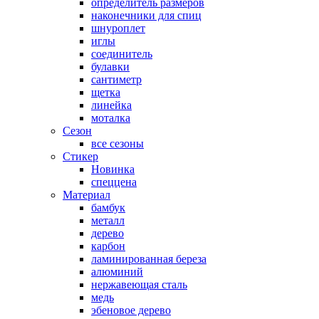
определитель размеров
наконечники для спиц
шнуроплет
иглы
соединитель
булавки
сантиметр
щетка
линейка
моталка
Сезон
все сезоны
Стикер
Новинка
спеццена
Материал
бамбук
металл
дерево
карбон
ламинированная береза
алюминий
нержавеющая сталь
медь
эбеновое дерево