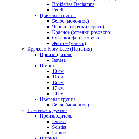
Broideries Dechamps
Fendi
Цветовая группа
Белое (молочное)
Чёрное (оттенки серого)
Красное (оттенки розового)
Оттенки фиолетового
Желтое (золото)
Кружево Ivory Lace (Испания)
Производитель
Iemesa
Ширина
10 см
11 см
16 см
17 см
20 см
Цветовая группа
Белое (молочное)
Плетеное кружево
Производитель
Iemesa
Solstiss
Laume
Ширина