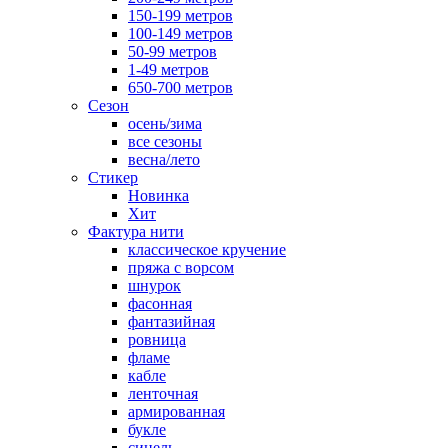
150-199 метров
100-149 метров
50-99 метров
1-49 метров
650-700 метров
Сезон
осень/зима
все сезоны
весна/лето
Стикер
Новинка
Хит
Фактура нити
классическое кручение
пряжа с ворсом
шнурок
фасонная
фантазийная
ровница
фламе
кабле
ленточная
армированная
букле
синель