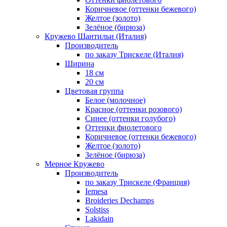
Коричневое (оттенки бежевого)
Желтое (золото)
Зелёное (бирюза)
Кружево Шантильи (Италия)
Производитель
по заказу Трискеле (Италия)
Ширина
18 см
20 см
Цветовая группа
Белое (молочное)
Красное (оттенки розового)
Синее (оттенки голубого)
Оттенки фиолетового
Коричневое (оттенки бежевого)
Желтое (золото)
Зелёное (бирюза)
Мерное Кружево
Производитель
по заказу Трискеле (Франция)
Iemesa
Broideries Dechamps
Solstiss
Lakidain