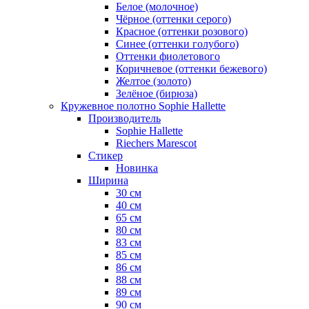
Белое (молочное)
Чёрное (оттенки серого)
Красное (оттенки розового)
Синее (оттенки голубого)
Оттенки фиолетового
Коричневое (оттенки бежевого)
Желтое (золото)
Зелёное (бирюза)
Кружевное полотно Sophie Hallette
Производитель
Sophie Hallette
Riechers Marescot
Стикер
Новинка
Ширина
30 см
40 см
65 см
80 см
83 см
85 см
86 см
88 см
89 см
90 см