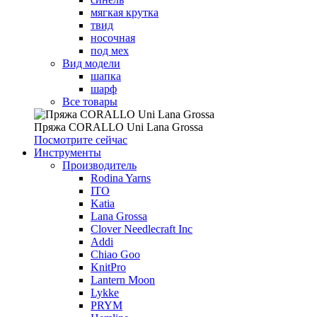
мягкая крутка
твид
носочная
под мех
Вид модели
шапка
шарф
Все товары
Пряжа CORALLO Uni Lana Grossa
Посмотрите сейчас
Инструменты
Производитель
Rodina Yarns
ITO
Katia
Lana Grossa
Clover Needlecraft Inc
Addi
Chiao Goo
KnitPro
Lantern Moon
Lykke
PRYM