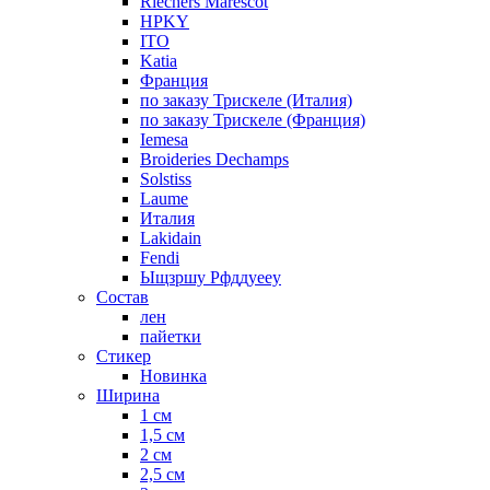
Riechers Marescot
HPKY
ITO
Katia
Франция
по заказу Трискеле (Италия)
по заказу Трискеле (Франция)
Iemesa
Broideries Dechamps
Solstiss
Laume
Италия
Lakidain
Fendi
Ыщзршу Рфддуееу
Состав
лен
пайетки
Стикер
Новинка
Ширина
1 см
1,5 см
2 см
2,5 см