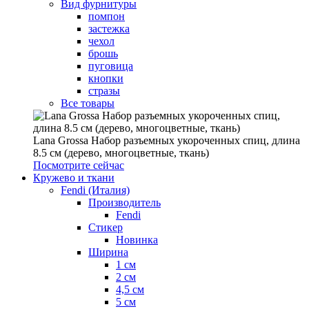
Вид фурнитуры
помпон
застежка
чехол
брошь
пуговица
кнопки
стразы
Все товары
Lana Grossa Набор разъемных укороченных спиц, длина
8.5 см (дерево, многоцветные, ткань)
Посмотрите сейчас
Кружево и ткани
Fendi (Италия)
Производитель
Fendi
Стикер
Новинка
Ширина
1 см
2 см
4,5 см
5 см