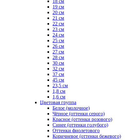
18 см
19 см
20 см
21 см
22 см
23 см
24 см
25 см
26 см
27 см
28 см
30 см
32 см
37 см
45 см
23,5 см
1,8 см
1,6 см
Цветовая группа
Белое (молочное)
Чёрное (оттенки серого)
Красное (оттенки розового)
Синее (оттенки голубого)
Оттенки фиолетового
Коричневое (оттенки бежевого)