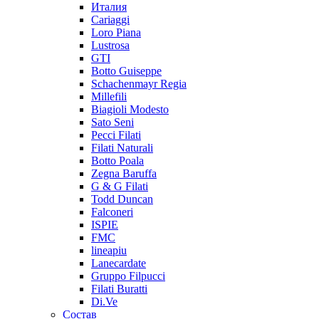
Италия
Cariaggi
Loro Piana
Lustrosa
GTI
Botto Guiseppe
Schachenmayr Regia
Millefili
Biagioli Modesto
Sato Seni
Pecci Filati
Filati Naturali
Botto Poala
Zegna Baruffa
G & G Filati
Todd Duncan
Falconeri
ISPIE
FMC
lineapiu
Lanecardate
Gruppo Filpucci
Filati Buratti
Di.Ve
Состав