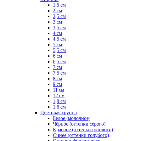
1,5 см
2 см
2,5 см
3 см
3,5 см
4 см
4,5 см
5 см
5,5 см
6 см
6,5 см
7 см
7,5 см
8 см
9 см
11 см
12 см
1,8 см
1,6 см
Цветовая группа
Белое (молочное)
Чёрное (оттенки серого)
Красное (оттенки розового)
Синее (оттенки голубого)
Оттенки фиолетового