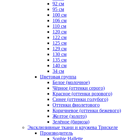
92 см
95 см
100 см
106 см
110 см
120 см
122 см
125 см
129 см
130 см
135 см
140 см
34 см
Цветовая группа
Белое (молочное)
Чёрное (оттенки серого)
Красное (оттенки розового)
Синее (оттенки голубого)
Оттенки фиолетового
Коричневое (оттенки бежевого)
Желтое (золото)
Зелёное (бирюза)
Эксклюзивные ткани и кружева Трискеле
Производитель
Sophie Hallette