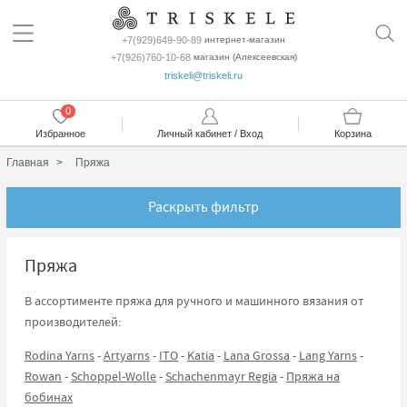
+7(929)649-90-89
интернет-магазин
+7(926)760-10-68
магазин (Алексеевская)
triskeli@triskeli.ru
0
Избранное
Личный кабинет / Вход
Корзина
Главная
Пряжа
Раскрыть фильтр
Пряжа
В ассортименте пряжа для ручного и машинного вязания от
производителей:
Rodina Yarns
-
Artyarns
-
ITO
-
Katia
-
Lana Grossa
-
Lang Yarns
-
Rowan
-
Schoppel-Wolle
-
Schachenmayr Regia
-
Пряжа на
бобинах