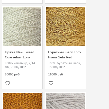
Пряжа New Tweed
Буретный шелк Loro
Coarsehair Loro
Piana Seta Red
Piana
Shantung 1/15
100% кашемир; 2/14
100% буретный шелк;
NM; 700м/100г
1500м/100г
30000 руб
16000 руб