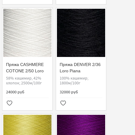
Пряжа CASHMERE
Пряжа DENVER 2/36
COTONE 2/50 Loro
Loro Piana
Piana
58% кашемир, 42%
100% кашемир;
хлопок; 2500м/100г
1800м/100г
24000 руб
32000 руб