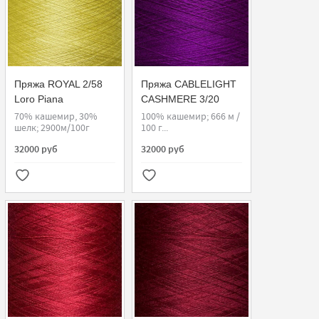
Пряжа ROYAL 2/58
Пряжа CABLELIGHT
Loro Piana
CASHMERE 3/20
Loro Piana
70% кашемир, 30%
100% кашемир; 666 м /
шелк; 2900м/100г
100 г...
32000 руб
32000 руб