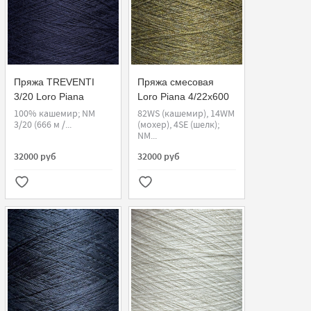
Пряжа TREVENTI
Пряжа смесовая
3/20 Loro Piana
Loro Piana 4/22x600
100% кашемир; NM
82WS (кашемир), 14WM
3/20 (666 м /...
(мохер), 4SE (шелк);
NM...
32000 руб
32000 руб