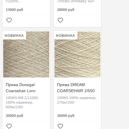
г)100%...
70%WS 30%Baby Suri
13000 руб
28000 руб
НОВИНКА
НОВИНКА
Пряжа Donegal
Пряжа DREAM
Coarsehair Loro
COARSEHAIR 2/550
Piana
Loro Piana
100WS NM 2/12000;
100WS 100% кашемир;
100% кашемир;
275м/100г
600м/100г
30000 руб
30000 руб