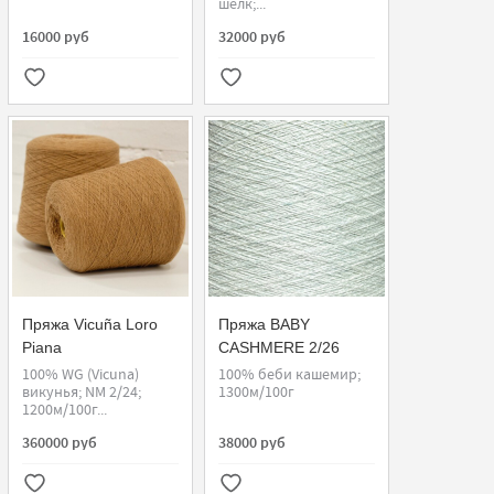
шелк;...
16000 руб
32000 руб
Пряжа Vicuña Loro
Пряжа BABY
Piana
CASHMERE 2/26
Loro Piana
100% WG (Vicuna)
100% беби кашемир;
викунья; NM 2/24;
1300м/100г
1200м/100г...
360000 руб
38000 руб