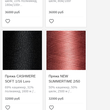
шелк, 15% полиамид;
шелк; 80м/100г
180м/100г...
36000 руб
36000 руб
Пряжа CASHMERE
Пряжа NEW
SOFT 1/16 Loro
SUMMERTIME 2/50
Piana, Sinflex FMC
Loro Piana
69% кашемир, 31%
50% кашемир, 50%
полиамид; 1600 м /...
шелк; 2500 м /...
32000 руб
32000 руб