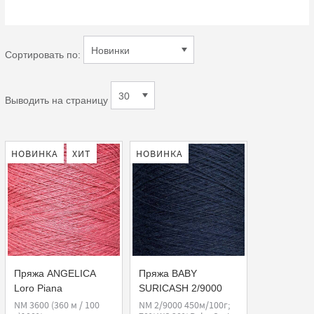
Сортировать по:
Выводить на страницу
НОВИНКА
ХИТ
НОВИНКА
Пряжа ANGELICA
Пряжа BABY
Loro Piana
SURICASH 2/9000
Loro Piana
NM 3600 (360 м / 100
NM 2/9000 450м/100г;