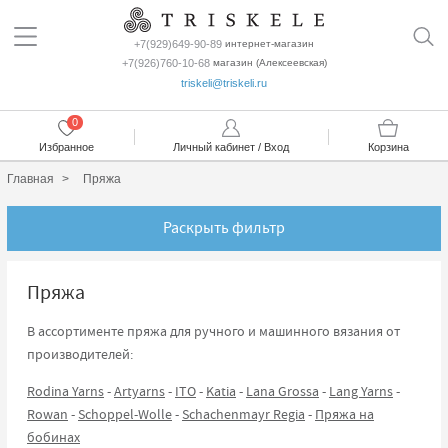
+7(929)649-90-89
интернет-магазин
+7(926)760-10-68
магазин (Алексеевская)
triskeli@triskeli.ru
0
Избранное
Личный кабинет / Вход
Корзина
Главная
Пряжа
Раскрыть фильтр
Пряжа
В ассортименте пряжа для ручного и машинного вязания от
производителей:
Rodina Yarns
-
Artyarns
-
ITO
-
Katia
-
Lana Grossa
-
Lang Yarns
-
Rowan
-
Schoppel-Wolle
-
Schachenmayr Regia
-
Пряжа на
бобинах