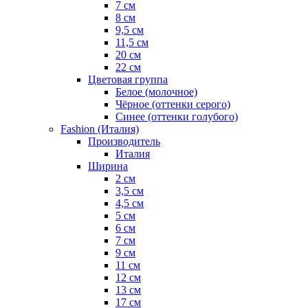
7 см
8 см
9,5 см
11,5 см
20 см
22 см
Цветовая группа
Белое (молочное)
Чёрное (оттенки серого)
Синее (оттенки голубого)
Fashion (Италия)
Производитель
Италия
Ширина
2 см
3,5 см
4,5 см
5 см
6 см
7 см
9 см
11 см
12 см
13 см
17 см