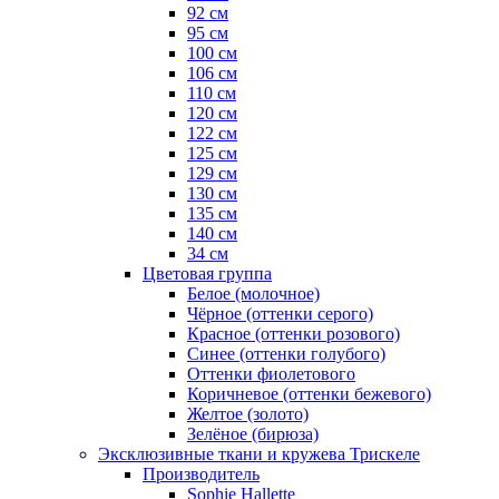
92 см
95 см
100 см
106 см
110 см
120 см
122 см
125 см
129 см
130 см
135 см
140 см
34 см
Цветовая группа
Белое (молочное)
Чёрное (оттенки серого)
Красное (оттенки розового)
Синее (оттенки голубого)
Оттенки фиолетового
Коричневое (оттенки бежевого)
Желтое (золото)
Зелёное (бирюза)
Эксклюзивные ткани и кружева Трискеле
Производитель
Sophie Hallette