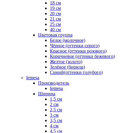
18 см
19 см
20 см
21 см
25 см
40 см
Цветовая группа
Белое (молочное)
Чёрное (оттенки серого)
Красное (оттенки розового)
Коричневое (оттенки бежевого)
Желтое (золото)
Зелёное (бирюза)
Синий(оттенки голубого)
Iemesa
Производитель
Iemesa
Ширина
1,5 см
2 см
2,5 см
3 см
3,5 см
4 см
4,5 см