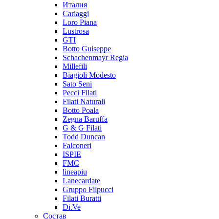
Италия
Cariaggi
Loro Piana
Lustrosa
GTI
Botto Guiseppe
Schachenmayr Regia
Millefili
Biagioli Modesto
Sato Seni
Pecci Filati
Filati Naturali
Botto Poala
Zegna Baruffa
G & G Filati
Todd Duncan
Falconeri
ISPIE
FMC
lineapiu
Lanecardate
Gruppo Filpucci
Filati Buratti
Di.Ve
Состав