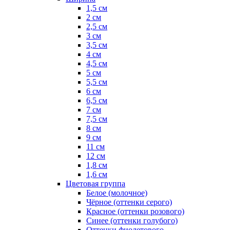
1,5 см
2 см
2,5 см
3 см
3,5 см
4 см
4,5 см
5 см
5,5 см
6 см
6,5 см
7 см
7,5 см
8 см
9 см
11 см
12 см
1,8 см
1,6 см
Цветовая группа
Белое (молочное)
Чёрное (оттенки серого)
Красное (оттенки розового)
Синее (оттенки голубого)
Оттенки фиолетового