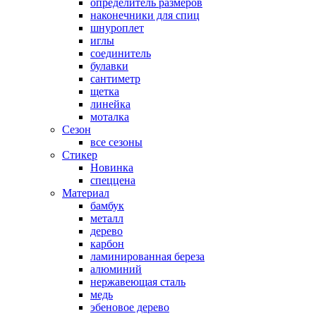
определитель размеров
наконечники для спиц
шнуроплет
иглы
соединитель
булавки
сантиметр
щетка
линейка
моталка
Сезон
все сезоны
Стикер
Новинка
спеццена
Материал
бамбук
металл
дерево
карбон
ламинированная береза
алюминий
нержавеющая сталь
медь
эбеновое дерево