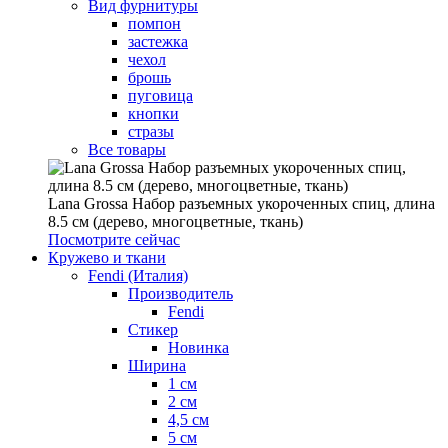
Вид фурнитуры
помпон
застежка
чехол
брошь
пуговица
кнопки
стразы
Все товары
Lana Grossa Набор разъемных укороченных спиц, длина
8.5 см (дерево, многоцветные, ткань)
Посмотрите сейчас
Кружево и ткани
Fendi (Италия)
Производитель
Fendi
Стикер
Новинка
Ширина
1 см
2 см
4,5 см
5 см