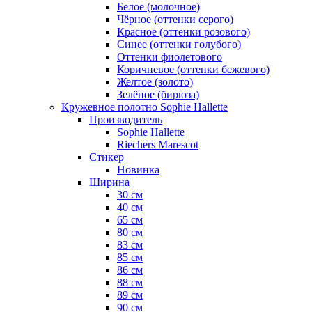
Белое (молочное)
Чёрное (оттенки серого)
Красное (оттенки розового)
Синее (оттенки голубого)
Оттенки фиолетового
Коричневое (оттенки бежевого)
Желтое (золото)
Зелёное (бирюза)
Кружевное полотно Sophie Hallette
Производитель
Sophie Hallette
Riechers Marescot
Стикер
Новинка
Ширина
30 см
40 см
65 см
80 см
83 см
85 см
86 см
88 см
89 см
90 см