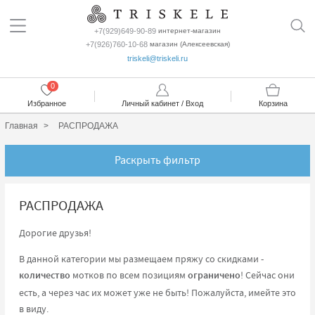
+7(929)649-90-89
интернет-магазин
+7(926)760-10-68
магазин (Алексеевская)
triskeli@triskeli.ru
0
Избранное
Личный кабинет / Вход
Корзина
Главная
РАСПРОДАЖА
Раскрыть фильтр
РАСПРОДАЖА
Дорогие друзья!
В данной категории мы размещаем пряжу со скидками -
количество
мотков по всем позициям
ограничено
! Сейчас они
есть, а через час их может уже не быть! Пожалуйста, имейте это
в виду.