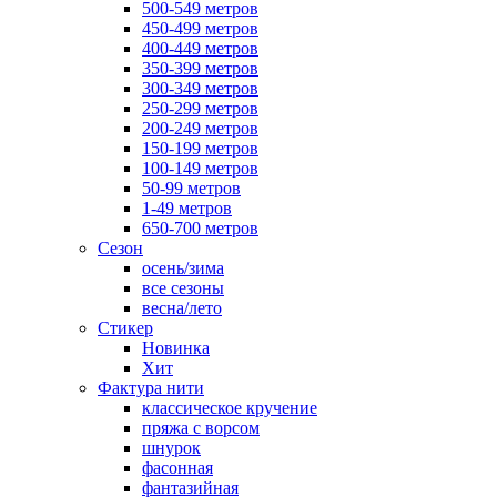
500-549 метров
450-499 метров
400-449 метров
350-399 метров
300-349 метров
250-299 метров
200-249 метров
150-199 метров
100-149 метров
50-99 метров
1-49 метров
650-700 метров
Сезон
осень/зима
все сезоны
весна/лето
Стикер
Новинка
Хит
Фактура нити
классическое кручение
пряжа с ворсом
шнурок
фасонная
фантазийная