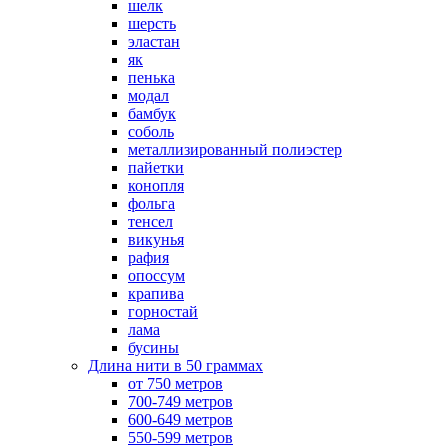
шелк
шерсть
эластан
як
пенька
модал
бамбук
соболь
металлизированный полиэстер
пайетки
конопля
фольга
тенсел
викунья
рафия
опоссум
крапива
горностай
лама
бусины
Длина нити в 50 граммах
от 750 метров
700-749 метров
600-649 метров
550-599 метров