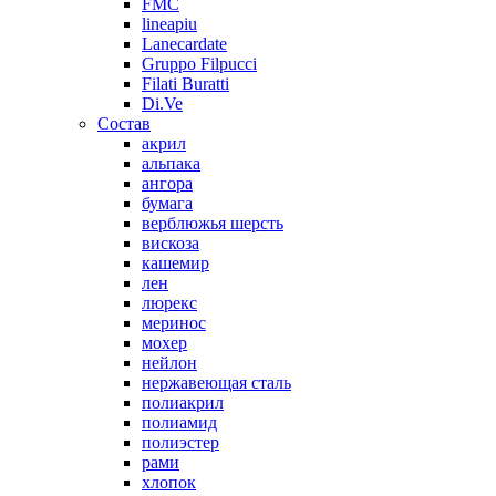
FMC
lineapiu
Lanecardate
Gruppo Filpucci
Filati Buratti
Di.Ve
Состав
акрил
альпака
ангора
бумага
верблюжья шерсть
вискоза
кашемир
лен
люрекс
меринос
мохер
нейлон
нержавеющая сталь
полиакрил
полиамид
полиэстер
рами
хлопок