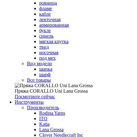
ровница
фламе
кабле
ленточная
армированная
букле
синель
мягкая крутка
твид
носочная
под мех
Вид модели
шапка
шарф
Все товары
Пряжа CORALLO Uni Lana Grossa
Посмотрите сейчас
Инструменты
Производитель
Rodina Yarns
ITO
Katia
Lana Grossa
Clover Needlecraft Inc