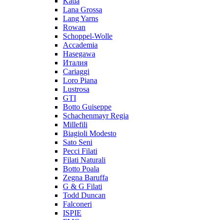
Katia
Lana Grossa
Lang Yarns
Rowan
Schoppel-Wolle
Accademia
Hasegawa
Италия
Cariaggi
Loro Piana
Lustrosa
GTI
Botto Guiseppe
Schachenmayr Regia
Millefili
Biagioli Modesto
Sato Seni
Pecci Filati
Filati Naturali
Botto Poala
Zegna Baruffa
G & G Filati
Todd Duncan
Falconeri
ISPIE