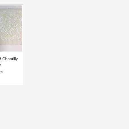
 Chantilly
y
см.