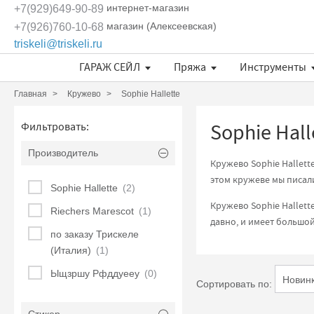
интернет-магазин
+7(929)649-90-89
магазин (Алексеевская)
+7(926)760-10-68
triskeli@triskeli.ru
ГАРАЖ СЕЙЛ
Пряжа
Инструменты
Длина нити в 50 граммах
Отдельные кружевные мотивы
Кружево Ivory Lace (Испания)
Кружево Шантильи (Италия)
Кружевное полотно Sophie Hallette
Эксклюзивные ткани и кружева Трискеле
Fashionbox Rodina Yarns
Комплекты материалов
Длина нити в 50 граммах
Длина нити в 50 граммах
Главная
Кружево
Sophie Hallette
Sophie Hall
Фильтровать:
Производитель
Кружево Sophie Hallett
этом кружеве мы писа
Sophie Hallette
(2)
Кружево Sophie Hallet
Riechers Marescot
(1)
давно, и имеет большой
по заказу Трискеле
(Италия)
(1)
Ыщзршу Рфддуееу
(0)
Сортировать по: