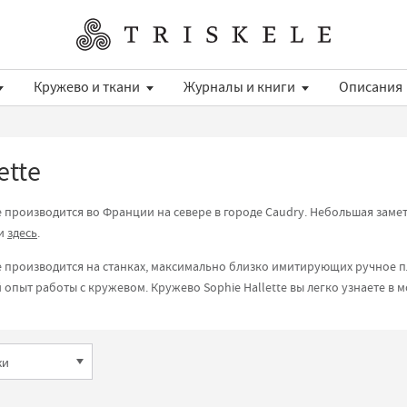
Кружево и ткани
Журналы и книги
Описания
ette
e производится во Франции на севере в городе Caudry. Небольшая заме
ли
здесь
.
te производится на станках, максимально близко имитирующих ручное 
 опыт работы с кружевом. Кружево Sophie Hallette вы легко узнаете в