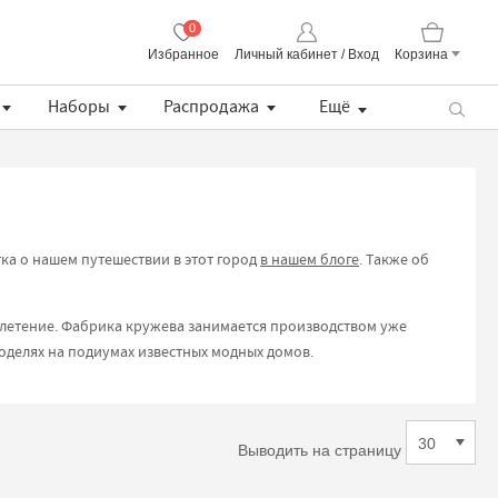
0
Избранное
Личный кабинет / Вход
Корзина
Корзина пуста
Наборы
Распродажа
Ещё
Пряжа CORALLO Uni Lana Grossa
Lana Grossa Набор разъемных укороченных спиц, длина 8.5 см (дерево, многоцветные, ткань)
Хлопковая манишка с кружевом
Описание BS Pull / простой летний пуловер (PDF)
тка о нашем путешествии в этот город
в нашем блоге
. Также об
плетение. Фабрика кружева занимается производством уже
 моделях на подиумах известных модных домов.
Выводить на страницу