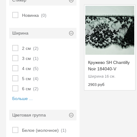
Стикер
Новинка
(0)
Ширина
2 см
(2)
3 см
(1)
Кружево SH Chantilly
4 см
(5)
Noir 184040-V
Ширина 16 см.
5 см
(4)
2903 руб
6 см
(2)
Больше ...
Цветовая группа
Белое (молочное)
(1)