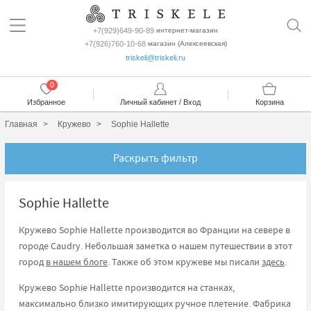
+7(929)649-90-89
интернет-магазин
+7(926)760-10-68
магазин (Алексеевская)
triskeli@triskeli.ru
0
Избранное
Личный кабинет / Вход
Корзина
Главная
Кружево
Sophie Hallette
Раскрыть фильтр
Sophie Hallette
Кружево Sophie Hallette производится во Франции на севере в
городе Caudry. Небольшая заметка о нашем путешествии в этот
город
в нашем блоге
. Также об этом кружеве мы писали
здесь
.
Кружево Sophie Hallette производится на станках,
максимально близко имитирующих ручное плетение. Фабрика