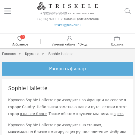
+7(929)649-90-89
интернет-магазин
+7(926)760-10-68
магазин (Алексеевская)
triskeli@triskeli.ru
0
Избранное
Личный кабинет / Вход
Корзина
Главная
Кружево
Sophie Hallette
Раскрыть фильтр
Sophie Hallette
Кружево Sophie Hallette производится во Франции на севере в
городе Caudry. Небольшая заметка о нашем путешествии в этот
город
в нашем блоге
. Также об этом кружеве мы писали
здесь
.
Кружево Sophie Hallette производится на станках,
максимально близко имитирующих ручное плетение. Фабрика