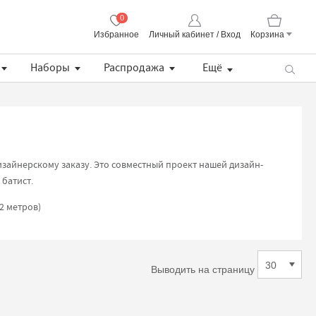
0
Избранное
Личный кабинет / Вход
Корзина
Корзина пуста
Наборы
Распродажа
Ещё
Пряжа CORALLO Uni Lana Grossa
Lana Grossa Набор разъемных укороченных спиц, длина 8.5 см (дерево, многоцветные, ткань)
Хлопковая манишка с кружевом
Описание BS Pull / простой летний пуловер (PDF)
зайнерскому заказу. Это совместный проект нашей дизайн-
 батист.
2 метров)
Выводить на страницу