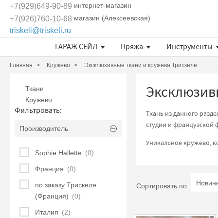
интернет-магазин
+7(929)649-90-89
магазин (Алексеевская)
+7(926)760-10-68
triskeli@triskeli.ru
ГАРАЖ СЕЙЛ
Пряжа
Инструменты
Длина нити в 50 граммах
Отдельные кружевные мотивы
Кружево Ivory Lace (Испания)
Кружево Шантильи (Италия)
Кружевное полотно Sophie Hallette
Эксклюзивные ткани и кружева Трискеле
Fashionbox Rodina Yarns
Комплекты материалов
Длина нити в 50 граммах
Длина нити в 50 граммах
Главная
Кружево
Эксклюзивные ткани и кружева Трискеле
Эксклюзивн
Ткани
Кружево
Фильтровать:
Ткань из данного разд
студии и французской ф
Производитель
Уникальное кружево, ко
Sophie Hallette
(0)
Франция
(0)
по заказу Трискеле
Сортировать по:
(Франция)
(0)
Италия
(2)