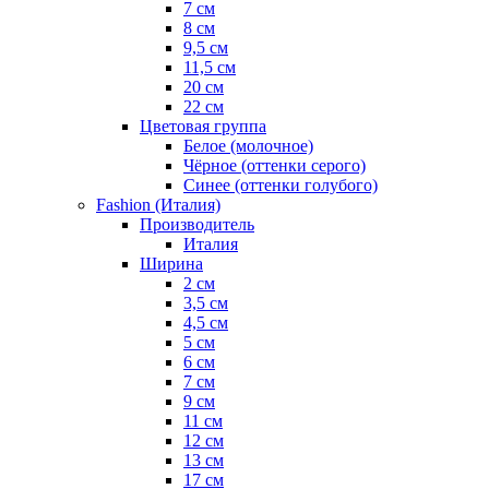
7 см
8 см
9,5 см
11,5 см
20 см
22 см
Цветовая группа
Белое (молочное)
Чёрное (оттенки серого)
Синее (оттенки голубого)
Fashion (Италия)
Производитель
Италия
Ширина
2 см
3,5 см
4,5 см
5 см
6 см
7 см
9 см
11 см
12 см
13 см
17 см