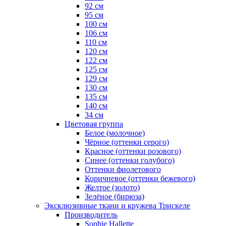
92 см
95 см
100 см
106 см
110 см
120 см
122 см
125 см
129 см
130 см
135 см
140 см
34 см
Цветовая группа
Белое (молочное)
Чёрное (оттенки серого)
Красное (оттенки розового)
Синее (оттенки голубого)
Оттенки фиолетового
Коричневое (оттенки бежевого)
Желтое (золото)
Зелёное (бирюза)
Эксклюзивные ткани и кружева Трискеле
Производитель
Sophie Hallette