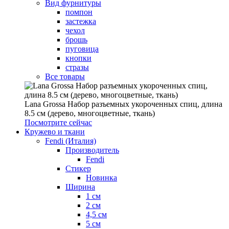
Вид фурнитуры
помпон
застежка
чехол
брошь
пуговица
кнопки
стразы
Все товары
Lana Grossa Набор разъемных укороченных спиц, длина
8.5 см (дерево, многоцветные, ткань)
Посмотрите сейчас
Кружево и ткани
Fendi (Италия)
Производитель
Fendi
Стикер
Новинка
Ширина
1 см
2 см
4,5 см
5 см