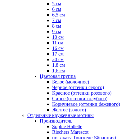
5 см
6 см
6,5 см
7 см
8 см
9 см
10 см
11 см
16 см
17 см
20 см
1,8 см
1,6 см
Цветовая группа
Белое (молочное)
Чёрное (оттенки серого)
Красное (оттенки розового)
Синее (оттенки голубого)
Коричневое (оттенки бежевого)
Желтое (золото)
Отдельные кружевные мотивы
Производитель
Sophie Hallette
Riechers Marescot
по заказу Трискеле (Франция)