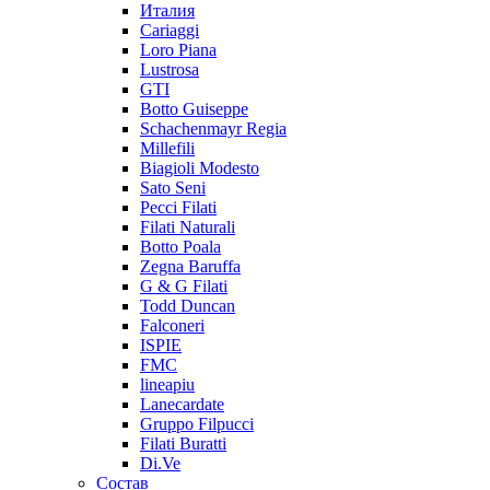
Италия
Cariaggi
Loro Piana
Lustrosa
GTI
Botto Guiseppe
Schachenmayr Regia
Millefili
Biagioli Modesto
Sato Seni
Pecci Filati
Filati Naturali
Botto Poala
Zegna Baruffa
G & G Filati
Todd Duncan
Falconeri
ISPIE
FMC
lineapiu
Lanecardate
Gruppo Filpucci
Filati Buratti
Di.Ve
Состав