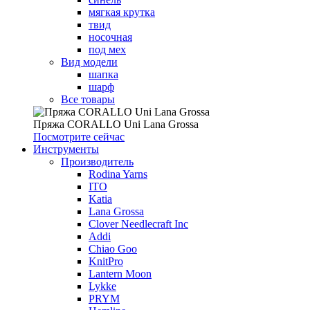
мягкая крутка
твид
носочная
под мех
Вид модели
шапка
шарф
Все товары
Пряжа CORALLO Uni Lana Grossa
Посмотрите сейчас
Инструменты
Производитель
Rodina Yarns
ITO
Katia
Lana Grossa
Clover Needlecraft Inc
Addi
Chiao Goo
KnitPro
Lantern Moon
Lykke
PRYM