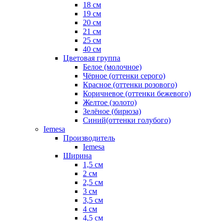
18 см
19 см
20 см
21 см
25 см
40 см
Цветовая группа
Белое (молочное)
Чёрное (оттенки серого)
Красное (оттенки розового)
Коричневое (оттенки бежевого)
Желтое (золото)
Зелёное (бирюза)
Синий(оттенки голубого)
Iemesa
Производитель
Iemesa
Ширина
1,5 см
2 см
2,5 см
3 см
3,5 см
4 см
4,5 см