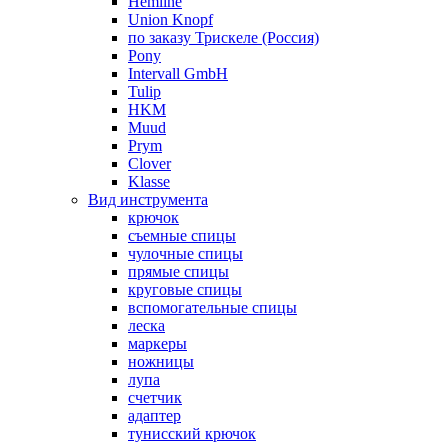
Hemline
Union Knopf
по заказу Трискеле (Россия)
Pony
Intervall GmbH
Tulip
HKM
Muud
Prym
Clover
Klasse
Вид инструмента
крючок
съемные спицы
чулочные спицы
прямые спицы
круговые спицы
вспомогательные спицы
леска
маркеры
ножницы
лупа
счетчик
адаптер
тунисский крючок