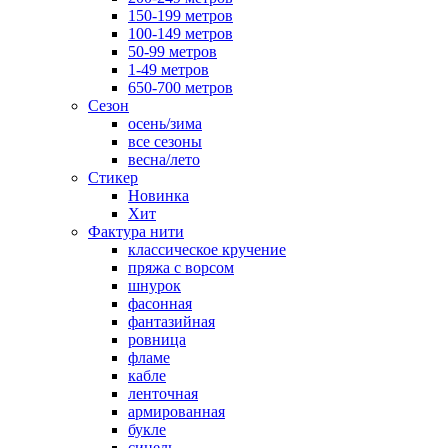
150-199 метров
100-149 метров
50-99 метров
1-49 метров
650-700 метров
Сезон
осень/зима
все сезоны
весна/лето
Стикер
Новинка
Хит
Фактура нити
классическое кручение
пряжа с ворсом
шнурок
фасонная
фантазийная
ровница
фламе
кабле
ленточная
армированная
букле
синель