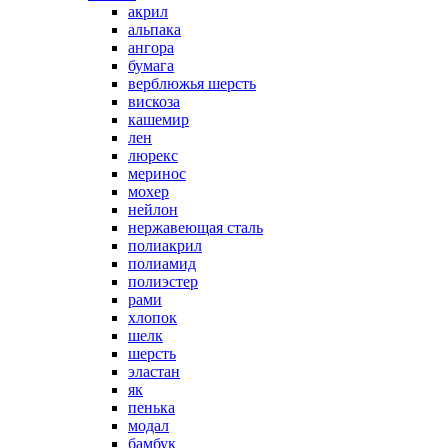
акрил
альпака
ангора
бумага
верблюжья шерсть
вискоза
кашемир
лен
люрекс
меринос
мохер
нейлон
нержавеющая сталь
полиакрил
полиамид
полиэстер
рами
хлопок
шелк
шерсть
эластан
як
пенька
модал
бамбук