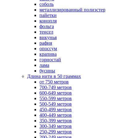
соболь
металлизированный полиэстер
пайетки
конопля
фольга
тенсел
викунья
рафия
опоссум
крапива
горностай
лама
бусины
Длина нити в 50 граммах
от 750 метров
700-749 метров
600-649 метров
550-599 метров
500-549 метров
450-499 метров
400-449 метров
350-399 метров
300-349 метров
250-299 метров
200-249 метров