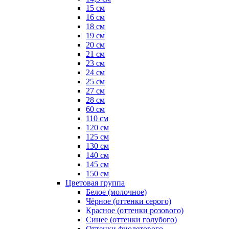
15 см
16 см
18 см
19 см
20 см
21 см
23 см
24 см
25 см
27 см
28 см
60 см
110 см
120 см
125 см
130 см
140 см
145 см
150 см
Цветовая группа
Белое (молочное)
Чёрное (оттенки серого)
Красное (оттенки розового)
Синее (оттенки голубого)
Оттенки фиолетового