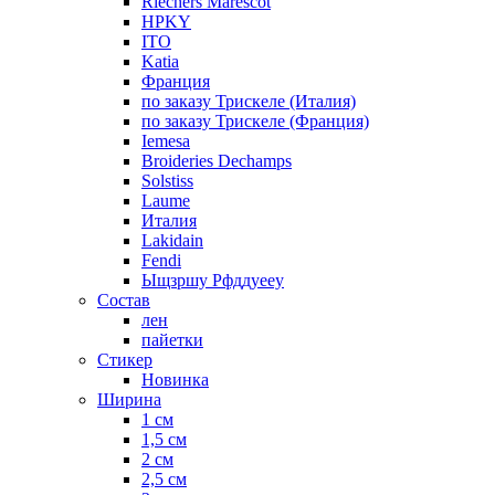
Riechers Marescot
HPKY
ITO
Katia
Франция
по заказу Трискеле (Италия)
по заказу Трискеле (Франция)
Iemesa
Broideries Dechamps
Solstiss
Laume
Италия
Lakidain
Fendi
Ыщзршу Рфддуееу
Состав
лен
пайетки
Стикер
Новинка
Ширина
1 см
1,5 см
2 см
2,5 см