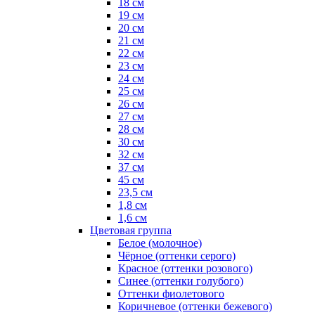
18 см
19 см
20 см
21 см
22 см
23 см
24 см
25 см
26 см
27 см
28 см
30 см
32 см
37 см
45 см
23,5 см
1,8 см
1,6 см
Цветовая группа
Белое (молочное)
Чёрное (оттенки серого)
Красное (оттенки розового)
Синее (оттенки голубого)
Оттенки фиолетового
Коричневое (оттенки бежевого)