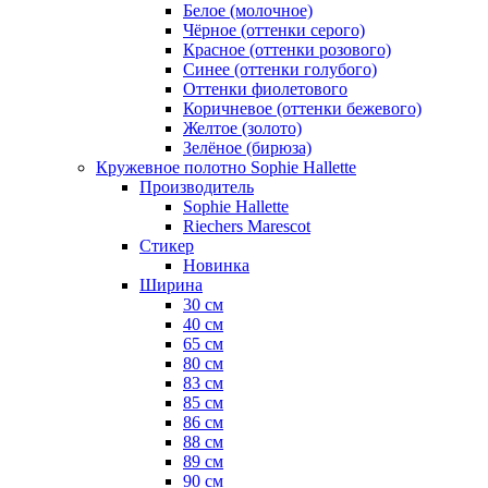
Белое (молочное)
Чёрное (оттенки серого)
Красное (оттенки розового)
Синее (оттенки голубого)
Оттенки фиолетового
Коричневое (оттенки бежевого)
Желтое (золото)
Зелёное (бирюза)
Кружевное полотно Sophie Hallette
Производитель
Sophie Hallette
Riechers Marescot
Стикер
Новинка
Ширина
30 см
40 см
65 см
80 см
83 см
85 см
86 см
88 см
89 см
90 см