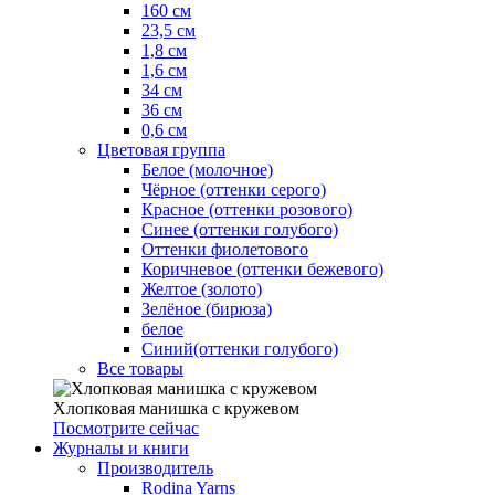
160 см
23,5 см
1,8 см
1,6 см
34 см
36 см
0,6 см
Цветовая группа
Белое (молочное)
Чёрное (оттенки серого)
Красное (оттенки розового)
Синее (оттенки голубого)
Оттенки фиолетового
Коричневое (оттенки бежевого)
Желтое (золото)
Зелёное (бирюза)
белое
Синий(оттенки голубого)
Все товары
Хлопковая манишка с кружевом
Посмотрите сейчас
Журналы и книги
Производитель
Rodina Yarns