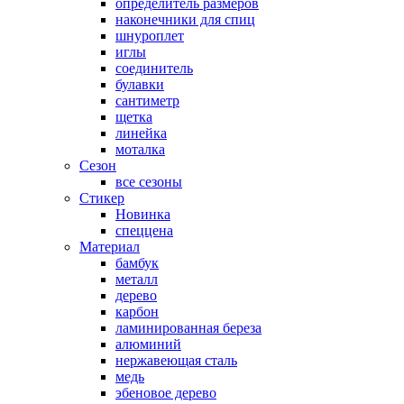
определитель размеров
наконечники для спиц
шнуроплет
иглы
соединитель
булавки
сантиметр
щетка
линейка
моталка
Сезон
все сезоны
Стикер
Новинка
спеццена
Материал
бамбук
металл
дерево
карбон
ламинированная береза
алюминий
нержавеющая сталь
медь
эбеновое дерево