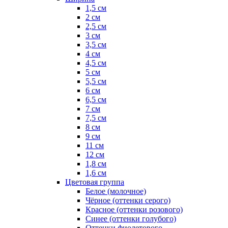
1,5 см
2 см
2,5 см
3 см
3,5 см
4 см
4,5 см
5 см
5,5 см
6 см
6,5 см
7 см
7,5 см
8 см
9 см
11 см
12 см
1,8 см
1,6 см
Цветовая группа
Белое (молочное)
Чёрное (оттенки серого)
Красное (оттенки розового)
Синее (оттенки голубого)
Оттенки фиолетового