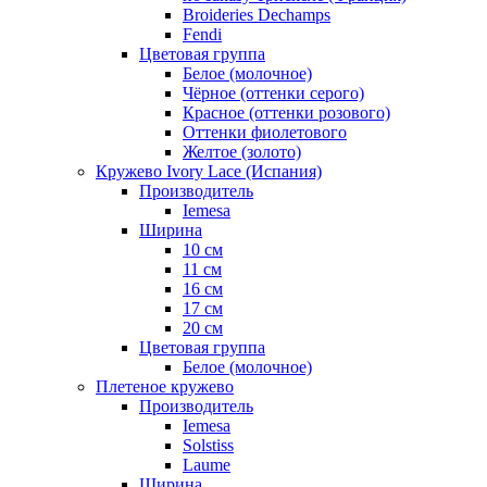
Broideries Dechamps
Fendi
Цветовая группа
Белое (молочное)
Чёрное (оттенки серого)
Красное (оттенки розового)
Оттенки фиолетового
Желтое (золото)
Кружево Ivory Lace (Испания)
Производитель
Iemesa
Ширина
10 см
11 см
16 см
17 см
20 см
Цветовая группа
Белое (молочное)
Плетеное кружево
Производитель
Iemesa
Solstiss
Laume
Ширина