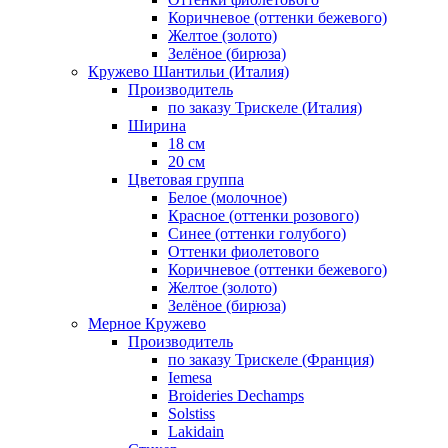
Коричневое (оттенки бежевого)
Желтое (золото)
Зелёное (бирюза)
Кружево Шантильи (Италия)
Производитель
по заказу Трискеле (Италия)
Ширина
18 см
20 см
Цветовая группа
Белое (молочное)
Красное (оттенки розового)
Синее (оттенки голубого)
Оттенки фиолетового
Коричневое (оттенки бежевого)
Желтое (золото)
Зелёное (бирюза)
Мерное Кружево
Производитель
по заказу Трискеле (Франция)
Iemesa
Broideries Dechamps
Solstiss
Lakidain