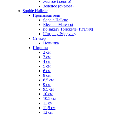
Желтое (золото)
Зелёное (бирюза)
Sophie Hallette
Производитель
Sophie Hallette
Riechers Marescot
по заказу Трискеле (Италия)
Ыщзршу Рфддуееу
Стикер
Новинка
Ширина
2 см
3 см
4 см
5 см
6 см
8 см
8,5 см
9 см
9,5 см
10 см
10,5 см
11 см
11,5 см
12 см