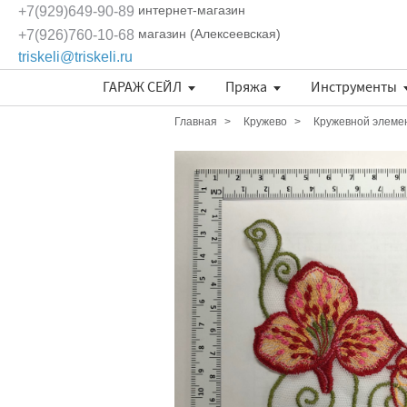
интернет-магазин
+7(929)649-90-89
магазин (Алексеевская)
+7(926)760-10-68
triskeli@triskeli.ru
ГАРАЖ СЕЙЛ
Пряжа
Инструменты
Длина нити в 50 граммах
Отдельные кружевные мотивы
Кружево Ivory Lace (Испания)
Кружево Шантильи (Италия)
Кружевное полотно Sophie Hallette
Эксклюзивные ткани и кружева Трискеле
Fashionbox Rodina Yarns
Комплекты материалов
Длина нити в 50 граммах
Длина нити в 50 граммах
Главная
Кружево
Кружевной элемен