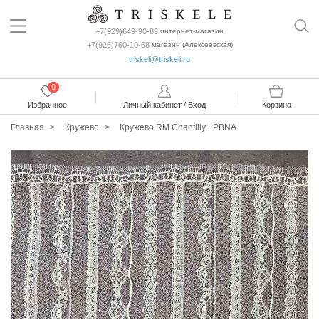
+7(929)649-90-89
интернет-магазин
+7(926)760-10-68
магазин (Алексеевская)
triskeli@triskeli.ru
0
Избранное
Личный кабинет / Вход
Корзина
Главная
Кружево
Кружево RM Chantilly LPBNA