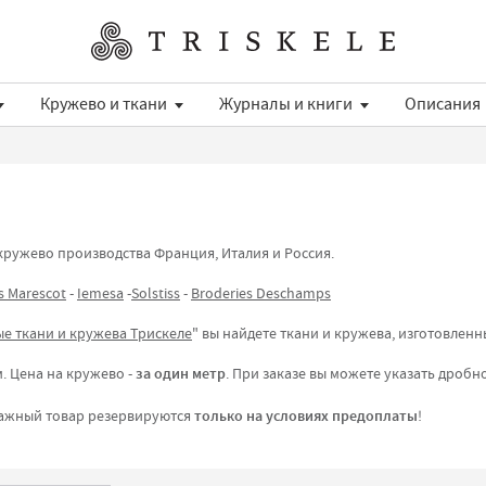
Кружево и ткани
Журналы и книги
Описания
кружево производства Франция, Италия и Россия.
s Marescot
-
Iemesa
-
Solstiss
-
Broderies Deschamps
е ткани и кружева Трискеле
" вы найдете ткани и кружева, изготовлен
. Цена на кружево -
за один метр
. При заказе вы можете указать дробно
ражный товар резервируются
только на условиях предоплаты
!