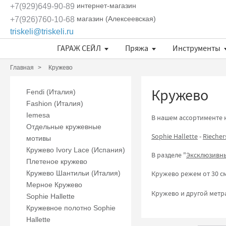
интернет-магазин
+7(929)649-90-89
магазин (Алексеевская)
+7(926)760-10-68
triskeli@triskeli.ru
ГАРАЖ СЕЙЛ
Пряжа
Инструменты
Длина нити в 50 граммах
Отдельные кружевные мотивы
Кружево Ivory Lace (Испания)
Кружево Шантильи (Италия)
Кружевное полотно Sophie Hallette
Эксклюзивные ткани и кружева Трискеле
Fashionbox Rodina Yarns
Комплекты материалов
Длина нити в 50 граммах
Длина нити в 50 граммах
Главная
Кружево
Кружево
Fendi (Италия)
Fashion (Италия)
Iemesa
В нашем ассортименте 
Отдельные кружевные
Sophie Hallette
-
Riecher
мотивы
Кружево Ivory Lace (Испания)
В разделе "
Эксклюзивны
Плетеное кружево
Кружево Шантильи (Италия)
Кружево режем от 30 см
Мерное Кружево
Кружево и другой мет
Sophie Hallette
Кружевное полотно Sophie
Hallette