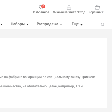
0
Избранное
Личный кабинет / Вход
Корзина
Корзина пуста
Наборы
Распродажа
Ещё
Пряжа CORALLO Uni Lana Grossa
Lana Grossa Набор разъемных укороченных спиц, длина 8.5 см (дерево, многоцветные, ткань)
Хлопковая манишка с кружевом
Описание BS Pull / простой летний пуловер (PDF)
ные на фабрике во Франции по специальному заказу Трискеле.
е количество, не обязательно целое, например, 1.3 м.