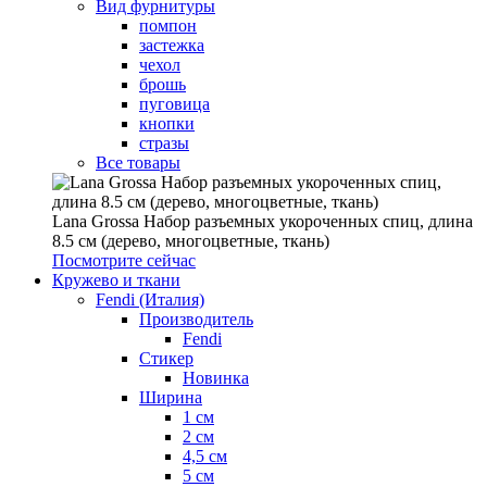
Вид фурнитуры
помпон
застежка
чехол
брошь
пуговица
кнопки
стразы
Все товары
Lana Grossa Набор разъемных укороченных спиц, длина
8.5 см (дерево, многоцветные, ткань)
Посмотрите сейчас
Кружево и ткани
Fendi (Италия)
Производитель
Fendi
Стикер
Новинка
Ширина
1 см
2 см
4,5 см
5 см