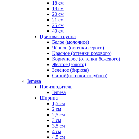
18 см
19 см
20 см
21 см
25 см
40 см
Цветовая группа
Белое (молочное)
Чёрное (оттенки серого)
Красное (оттенки розового)
Коричневое (оттенки бежевого)
Желтое (золото)
Зелёное (бирюза)
Синий(оттенки голубого)
Iemesa
Производитель
Iemesa
Ширина
1,5 см
2 см
2,5 см
3 см
3,5 см
4 см
4,5 см