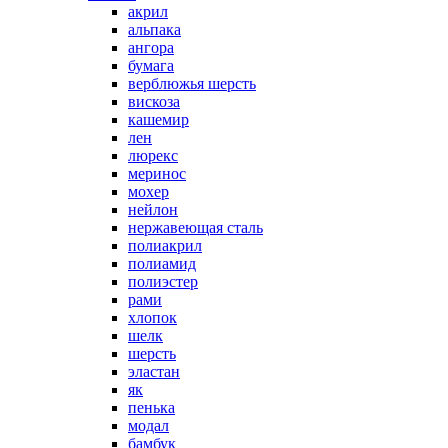
акрил
альпака
ангора
бумага
верблюжья шерсть
вискоза
кашемир
лен
люрекс
меринос
мохер
нейлон
нержавеющая сталь
полиакрил
полиамид
полиэстер
рами
хлопок
шелк
шерсть
эластан
як
пенька
модал
бамбук