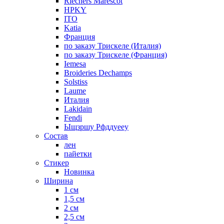
Riechers Marescot
HPKY
ITO
Katia
Франция
по заказу Трискеле (Италия)
по заказу Трискеле (Франция)
Iemesa
Broideries Dechamps
Solstiss
Laume
Италия
Lakidain
Fendi
Ыщзршу Рфддуееу
Состав
лен
пайетки
Стикер
Новинка
Ширина
1 см
1,5 см
2 см
2,5 см