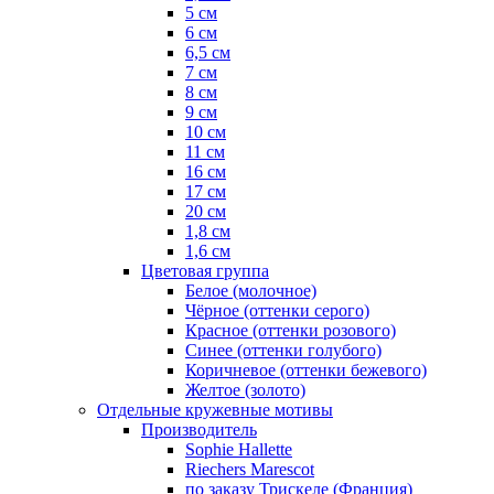
5 см
6 см
6,5 см
7 см
8 см
9 см
10 см
11 см
16 см
17 см
20 см
1,8 см
1,6 см
Цветовая группа
Белое (молочное)
Чёрное (оттенки серого)
Красное (оттенки розового)
Синее (оттенки голубого)
Коричневое (оттенки бежевого)
Желтое (золото)
Отдельные кружевные мотивы
Производитель
Sophie Hallette
Riechers Marescot
по заказу Трискеле (Франция)