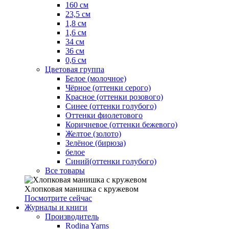
160 см
23,5 см
1,8 см
1,6 см
34 см
36 см
0,6 см
Цветовая группа
Белое (молочное)
Чёрное (оттенки серого)
Красное (оттенки розового)
Синее (оттенки голубого)
Оттенки фиолетового
Коричневое (оттенки бежевого)
Желтое (золото)
Зелёное (бирюза)
белое
Синий(оттенки голубого)
Все товары
Хлопковая манишка с кружевом
Посмотрите сейчас
Журналы и книги
Производитель
Rodina Yarns