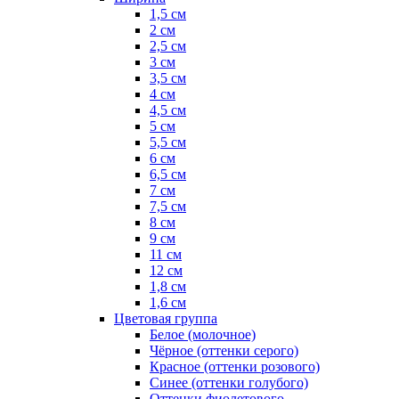
1,5 см
2 см
2,5 см
3 см
3,5 см
4 см
4,5 см
5 см
5,5 см
6 см
6,5 см
7 см
7,5 см
8 см
9 см
11 см
12 см
1,8 см
1,6 см
Цветовая группа
Белое (молочное)
Чёрное (оттенки серого)
Красное (оттенки розового)
Синее (оттенки голубого)
Оттенки фиолетового