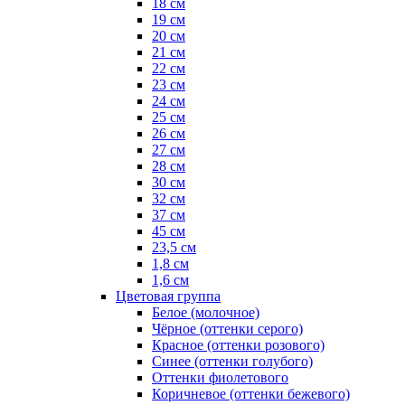
18 см
19 см
20 см
21 см
22 см
23 см
24 см
25 см
26 см
27 см
28 см
30 см
32 см
37 см
45 см
23,5 см
1,8 см
1,6 см
Цветовая группа
Белое (молочное)
Чёрное (оттенки серого)
Красное (оттенки розового)
Синее (оттенки голубого)
Оттенки фиолетового
Коричневое (оттенки бежевого)