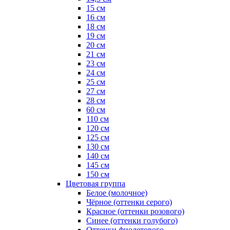
15 см
16 см
18 см
19 см
20 см
21 см
23 см
24 см
25 см
27 см
28 см
60 см
110 см
120 см
125 см
130 см
140 см
145 см
150 см
Цветовая группа
Белое (молочное)
Чёрное (оттенки серого)
Красное (оттенки розового)
Синее (оттенки голубого)
Оттенки фиолетового