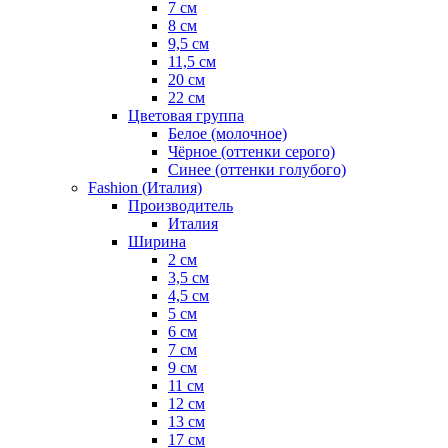
7 см
8 см
9,5 см
11,5 см
20 см
22 см
Цветовая группа
Белое (молочное)
Чёрное (оттенки серого)
Синее (оттенки голубого)
Fashion (Италия)
Производитель
Италия
Ширина
2 см
3,5 см
4,5 см
5 см
6 см
7 см
9 см
11 см
12 см
13 см
17 см