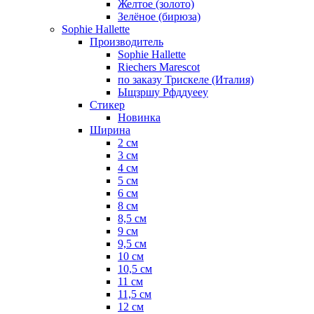
Желтое (золото)
Зелёное (бирюза)
Sophie Hallette
Производитель
Sophie Hallette
Riechers Marescot
по заказу Трискеле (Италия)
Ыщзршу Рфддуееу
Стикер
Новинка
Ширина
2 см
3 см
4 см
5 см
6 см
8 см
8,5 см
9 см
9,5 см
10 см
10,5 см
11 см
11,5 см
12 см