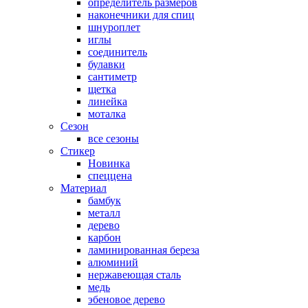
определитель размеров
наконечники для спиц
шнуроплет
иглы
соединитель
булавки
сантиметр
щетка
линейка
моталка
Сезон
все сезоны
Стикер
Новинка
спеццена
Материал
бамбук
металл
дерево
карбон
ламинированная береза
алюминий
нержавеющая сталь
медь
эбеновое дерево