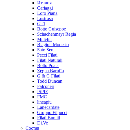
Италия
Cariaggi
Loro Piana
Lustrosa
GTI
Botto Guiseppe
Schachenmayr Regia
Millefili
Biagioli Modesto
Sato Seni
Pecci Filati
Filati Naturali
Botto Poala
Zegna Baruffa
G & G Filati
Todd Duncan
Falconeri
ISPIE
FMC
lineapiu
Lanecardate
Gruppo Filpucci
Filati Buratti
Di.Ve
Состав