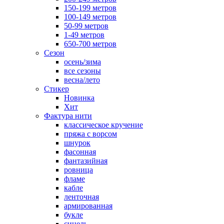
150-199 метров
100-149 метров
50-99 метров
1-49 метров
650-700 метров
Сезон
осень/зима
все сезоны
весна/лето
Стикер
Новинка
Хит
Фактура нити
классическое кручение
пряжа с ворсом
шнурок
фасонная
фантазийная
ровница
фламе
кабле
ленточная
армированная
букле
синель