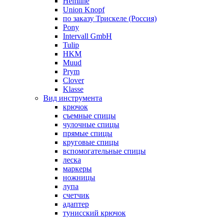
Hemline
Union Knopf
по заказу Трискеле (Россия)
Pony
Intervall GmbH
Tulip
HKM
Muud
Prym
Clover
Klasse
Вид инструмента
крючок
съемные спицы
чулочные спицы
прямые спицы
круговые спицы
вспомогательные спицы
леска
маркеры
ножницы
лупа
счетчик
адаптер
тунисский крючок