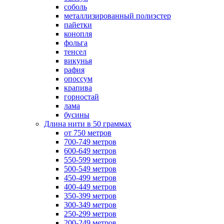
соболь
металлизированный полиэстер
пайетки
конопля
фольга
тенсел
викунья
рафия
опоссум
крапива
горностай
лама
бусины
Длина нити в 50 граммах
от 750 метров
700-749 метров
600-649 метров
550-599 метров
500-549 метров
450-499 метров
400-449 метров
350-399 метров
300-349 метров
250-299 метров
200-249 метров