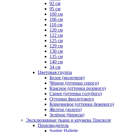
92 см
95 см
100 см
106 см
110 см
120 см
122 см
125 см
129 см
130 см
135 см
140 см
34 см
Цветовая группа
Белое (молочное)
Чёрное (оттенки серого)
Красное (оттенки розового)
Синее (оттенки голубого)
Оттенки фиолетового
Коричневое (оттенки бежевого)
Желтое (золото)
Зелёное (бирюза)
Эксклюзивные ткани и кружева Трискеле
Производитель
Sophie Hallette