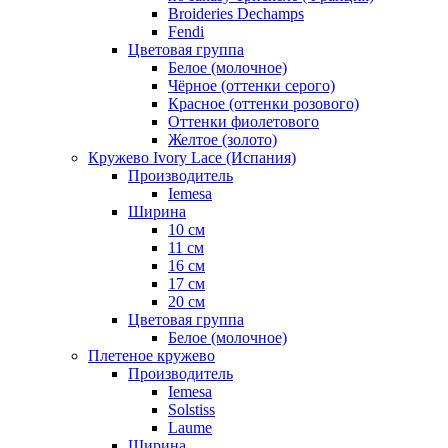
Broideries Dechamps
Fendi
Цветовая группа
Белое (молочное)
Чёрное (оттенки серого)
Красное (оттенки розового)
Оттенки фиолетового
Желтое (золото)
Кружево Ivory Lace (Испания)
Производитель
Iemesa
Ширина
10 см
11 см
16 см
17 см
20 см
Цветовая группа
Белое (молочное)
Плетеное кружево
Производитель
Iemesa
Solstiss
Laume
Ширина