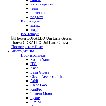
мягкая крутка
твид
носочная
под мех
Вид модели
шапка
шарф
Все товары
Пряжа CORALLO Uni Lana Grossa
Посмотрите сейчас
Инструменты
Производитель
Rodina Yarns
ITO
Katia
Lana Grossa
Clover Needlecraft Inc
Addi
Chiao Goo
KnitPro
Lantern Moon
Lykke
PRYM