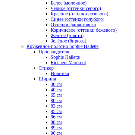
Белое (молочное)
Чёрное (оттенки серого)
Красное (оттенки розового)
Синее (оттенки голубого)
Оттенки фиолетового
Коричневое (оттенки бежевого)
Желтое (золото)
Зелёное (бирюза)
Кружевное полотно Sophie Hallette
Производитель
Sophie Hallette
Riechers Marescot
Стикер
Новинка
Ширина
30 см
40 см
65 см
80 см
83 см
85 см
86 см
88 см
89 см
90 см