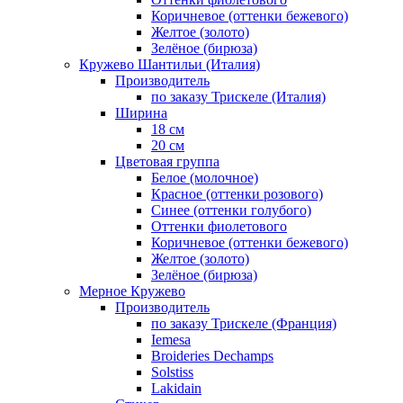
Коричневое (оттенки бежевого)
Желтое (золото)
Зелёное (бирюза)
Кружево Шантильи (Италия)
Производитель
по заказу Трискеле (Италия)
Ширина
18 см
20 см
Цветовая группа
Белое (молочное)
Красное (оттенки розового)
Синее (оттенки голубого)
Оттенки фиолетового
Коричневое (оттенки бежевого)
Желтое (золото)
Зелёное (бирюза)
Мерное Кружево
Производитель
по заказу Трискеле (Франция)
Iemesa
Broideries Dechamps
Solstiss
Lakidain