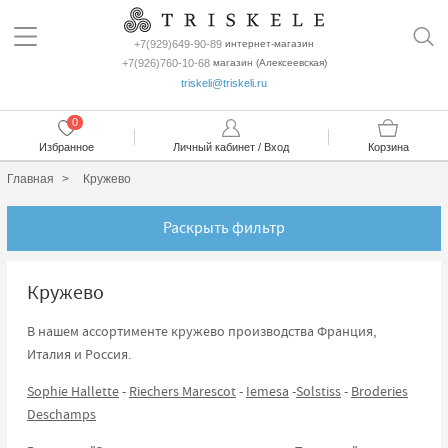
+7(929)649-90-89
интернет-магазин
+7(926)760-10-68
магазин (Алексеевская)
triskeli@triskeli.ru
0
Избранное
Личный кабинет / Вход
Корзина
Главная
Кружево
Раскрыть фильтр
Кружево
В нашем ассортименте кружево производства Франция,
Италия и Россия.
Sophie Hallette
-
Riechers Marescot
-
Iemesa
-
Solstiss
-
Broderies
Deschamps